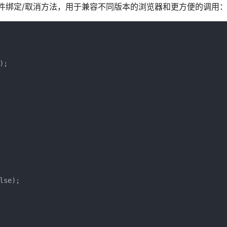
件绑定/取消方法，用于兼容不同版本的浏览器和更方便的调用
;

se);
