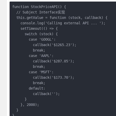
function StockPriceAPI() {

  // Subject Interface实现

  this.getValue = function (stock, callback) {

    console.log('Calling external API ... ');

    setTimeout(() => {

      switch (stock) {

        case 'GOOGL':

          callback('$1265.23');

          break;

        case 'AAPL':

          callback('$287.05');

          break;

        case 'MSFT':

          callback('$173.70');

          break;

        default:

          callback('');

      }

    }, 2000);

  }

}