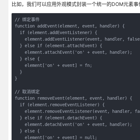
比如，我们可以应用外观模式封装一个统一的DOM元素事
// 绑定事件

function addEvent(element, event, handler) {

  if (element.addEventListener) {

    element.addEventListener(event, handler, false)
  } else if (element.attachEvent) {

    element.attachEvent('on' + event, handler);

  } else {

    element['on' + event] = fn;

  }

}

// 取消绑定

function removeEvent(element, event, handler) {

  if (element.removeEventListener) {

    element.removeEventListener(event, handler, fal
  } else if (element.detachEvent) {

    element.detachEvent('on' + event, handler);

  } else {

    element['on' + event] = null;
