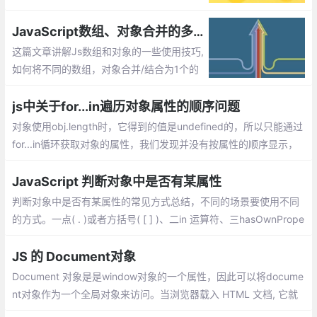
长度，那么如何计算对象的长度，即获取对
象属性的个数呢？
JavaScript数组、对象合并的多种方法实现
这篇文章讲解Js数组和对象的一些使用技巧,
如何将不同的数组，对象合并/结合为1个的
方法
js中关于for...in遍历对象属性的顺序问题
对象使用obj.length时，它得到的值是undefined的，所以只能通过
for...in循环获取对象的属性，我们发现并没有按属性的顺序显示，
而且顺序在各个浏览器下显示也不同。 这是为什么呢？
JavaScript 判断对象中是否有某属性
判断对象中是否有某属性的常见方式总结，不同的场景要使用不同
的方式。一点( . )或者方括号( [ ] )、二in 运算符、三hasOwnPrope
rty()。三种方式各有优缺点，不同的场景使用不同的方式，有时还
需要结合使用
JS 的 Document对象
Document 对象是是window对象的一个属性，因此可以将docume
nt对象作为一个全局对象来访问。当浏览器载入 HTML 文档, 它就
会成为 Document 对象。Document对象的 属性和方法