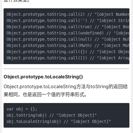
Object.prototype.toString.call(2) // "[object Number]"
Object.prototype.toString.call('') // "[object String]
Object.prototype.toString.call(true) // "[object Boole
Object.prototype.toString.call(undefined) // "[object 
Object.prototype.toString.call(null) // "[object Null]
Object.prototype.toString.call(Math) // "[object Math]
Object.prototype.toString.call({}) // "[object Object]
Object.prototype.toLocaleString()
Object.prototype.toLocaleString方法与toString的返回结
果相同，也是返回一个值的字符串形式。
var obj = {};

obj.toString(obj) // "[object Object]"
