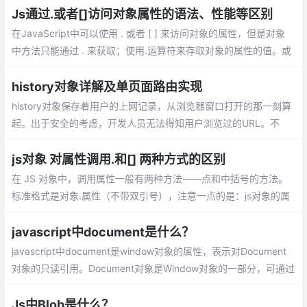
Js通过.或者[]访问对象属性的语法、性能等区别
在JavaScript中可以使用 . 或者 [ ] 来访问对
象的属性，但是对象中方法只能通过 . 来获
取；使用.运算符来存取对象的属性的值。或
者使用[]作为一个关联数组来存取对象的属
history对象详解及单页面路由实现
性。但是这两种方式有什么区别了？
history对象保存着用户的上网记录，从浏览器窗口打开的那一刻算
起。出于安全的考虑，开发人员无法得知用户浏览过的URL。不
过，借由用户访问过的页面列表，同样可以在不知道实际URL的情
况下实现后退与前进
js对象 对属性调用.和[] 两种方式的区别
在 JS 对象中，调用属性一般有两种方法——点和中括号的方法。
标准格式是对象.属性（不带双引号），注意一点的是：js对象的属
性,key标准是不用加引号的，加也可以，特别的情况必须加，如果k
ey数字啊，表达式啊等等
javascript中document是什么？
javascript中document是window对象的属性，表示对Document
对象的只读引用。Document对象是Window对象的一部分，可通过
window.document属性对其进行访问。
Js中Blob是什么？