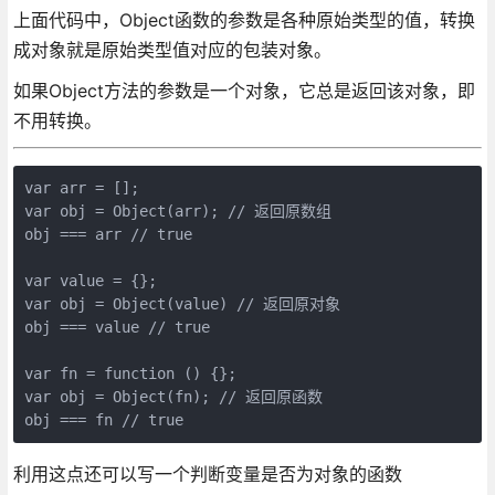
上面代码中，Object函数的参数是各种原始类型的值，转换
成对象就是原始类型值对应的包装对象。
如果Object方法的参数是一个对象，它总是返回该对象，即
不用转换。
var arr = [];

var obj = Object(arr); // 返回原数组

obj === arr // true

var value = {};

var obj = Object(value) // 返回原对象

obj === value // true

var fn = function () {};

var obj = Object(fn); // 返回原函数

利用这点还可以写一个判断变量是否为对象的函数