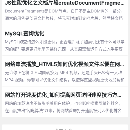
JS性能优化之文档片段createDocumentFragment
DocumentFragments是DOM节点。它们不是主DOM树的一部分。
通常的用例是创建文档片段，将元素附加到文档片段，然后将文档
片段附加到DOM树。在DOM树中，文档片段被其所有的子元素所
代替。因为文档片段存在于内存中，并不在DOM树中
MySQL查询优化
MySQL的查询怎么才能更快，更合理？除了加索引还有什么可以学
习的呢？要想更好地学习某样东西，从其原理和运作方式入手更容
易掌握。
网络串流播放_HTML5如何优化视频文件以便在网络上更快地串流播放
无论你正在将 GIF 动图转换为 MP4 视频，还是手头已经有一大堆
MP4 视频，你都可以优化文件结构，以使得这些视频更快地加载和
播放。通过重组 atoms 将 moov 放到文件开头，浏览器可以避免发
送额外的 HTTP range request 请求来搜寻和定位 moovatom
网站打开速度优化_如何提高网页访问速度技巧方法总结
网站的加载速度不仅影响着用户体验，也会影响搜索引擎的排名，
在百度推出“闪电算法”以来，将网站首屏打开速度被列入优化排名
行列，作为前端开发的我们需要如果来优化网站的打开速度呢？下
面就整理挖掘出很多细节上可以提升性能的东西分享给大家