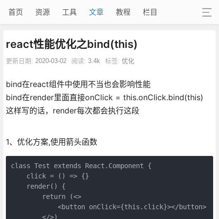
首页
资源
工具
文章
教程
栏目
react性能优化之bind(this)
更新日期:
2020-03-02
阅读:
3.4k
标签:
优化
bind在react组件中使用不当也会影响性能
bind在render里面直接onClick = this.onClick.bind(this)
这样写的话，render每次都会执行这段
1、优化方案,使用箭头函数
class Test extends React.Component {

    click = () => {}

    render() {

        return (<>

            <button onClick={this.click}></button>

        </>)
