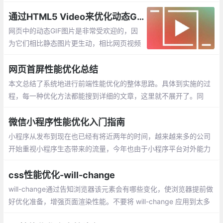
面就举例说明，并总结优化for循环的方法，
来提高我们程序的执行效率。
通过HTML5 Video来优化动态GIF
网页中的动态GIF图片是非常受欢迎的，因
为它们相比静态图片更生动，相比网页视频
更简单。但是GIF图片通常具有较大的体
积，就导致网页加载速度变慢，内存使用增
网页首屏性能优化总结
加
本文总结了系统地进行前端性能优化的整体思路。具体到实施的过
程，每一种优化方法都能搜到详细的文章，这里就不展开了。同
时，还应该结合具体的业务场景对症下药，最终真正的提高用户体
验。符合预期。
微信小程序性能优化入门指南
小程序从发布到现在也已经有将近两年的时间，越来越来多的公司
开始重视小程序生态带来的流量，今年也由于小程序平台对外能力
的越来越多的开放以及小程序平台的自身优化，越来越多的开发者
也自主的投入到小程序的开发当中
css性能优化-will-change
will-change通过告知浏览器该元素会有哪些变化，使浏览器提前做
好优化准备，增强页面渲染性能。不要将 will-change 应用到太多
元素上，如果过度使用的话