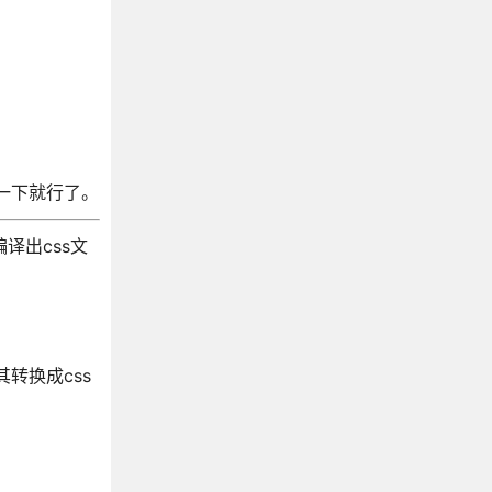
。
入一下就行了。
译出css文
其转换成css