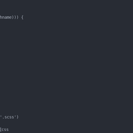
name))) {

.scss')

ss
