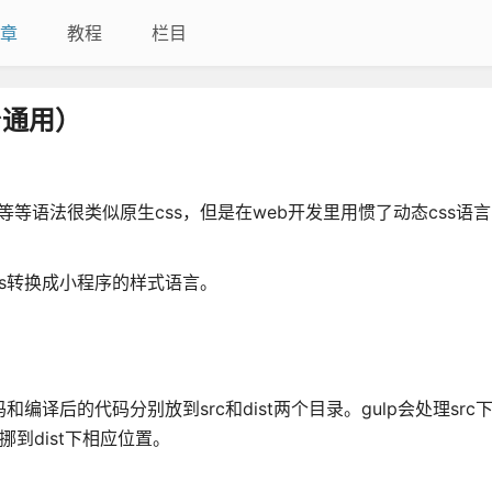
章
教程
栏目
台通用）
s等等语法很类似原生css，但是在web开发里用惯了动态css语
s转换成小程序的样式语言。
编译后的代码分别放到src和dist两个目录。gulp会处理src
挪到dist下相应位置。