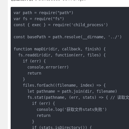
var path = require("path")

var fs = require("fs")

const { exec } = require('child_process')

const basePath = path.resolve(__dirname, '../')

function mapDir(dir, callback, finish) {

  fs.readdir(dir, function(err, files) {

    if (err) {

      console.error(err)

      return

    }

    files.forEach((filename, index) => {

      let pathname = path.join(dir, filename)

      fs.stat(pathname, (err, stats) => { // 读取
        if (err) {

          console.log('获取文件stats失败')

          return

        }

        if (stats.isDirectory()) {
