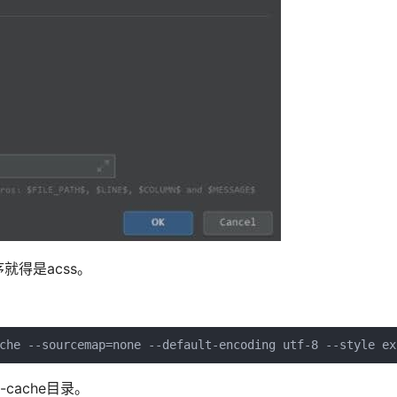
得是acss。
che --sourcemap=none --default-encoding utf-8 --style ex
-cache目录。