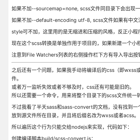
如果不加--sourcemap=none, scss文件同目录下会出现
如果不加--default-encoding utf-8, scss文件如
style可不加，这里用的是无缩进和压缩的风格，反正小
现在这个scss转换是单独作用于项目的，如果新建一个小程
注意到File Watchers列表的右侧操作栏下方有导
之后还有一个问题，如果我手动将编译后的css（即wxss或
件。
或者万一监听失效或者不够及时，css还有可能是旧的。
所以还需要一个命令，用来将整个目录下的scss文件统
不过我看了半天sass和sass-convert的文档，没有
放到源文件所在目录，并且将后缀名改为wxss或者acss。
所以遍历这个行为只能交给nodejs来实现，代码如下：
创建编译脚本build/scss-convert.js：