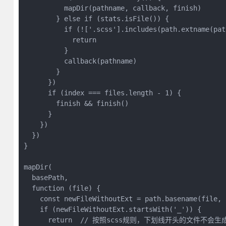
          mapDir(pathname, callback, finish)

        } else if (stats.isFile()) {

          if (!['.scss'].includes(path.extname(path
            return

          }

          callback(pathname)

        }

      })

      if (index === files.length - 1) {

        finish && finish()

      }

    })

  })

}

mapDir(

  basePath,

  function (file) {

    const newFileWithoutExt = path.basename(file, '
    if (newFileWithoutExt.startsWith('_')) {

      return  // 按照scss规则，下划线开头的文件不会生成c