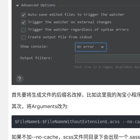
首先要将生成文件的后缀名改掉，比如这里我的淘宝小程序就
其次，将Arguments改为:
$FileName$:$FileNameWithoutExtension$.acss --no-ca
如果不加--no-cache，scss文件同目录下会出现一个.sass