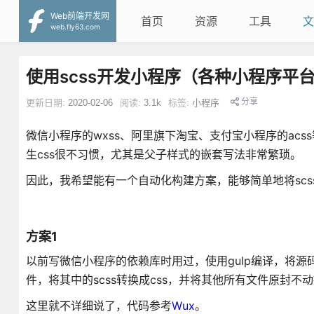
Web前端开发网
首页
资源
工具
文
web.fly63.com
使用scss开发小程序（各种小程序平
分享
更新日期:
2020-02-06
阅读:
3.1k
标签:
小程序
微信小程序的wxss、阿里旗下淘宝、支付宝小程序的acs
生css很不习惯，尤其是父子样式的嵌套写法非常繁琐。
因此，我希望能有一个自动化构建方案，能够简单地将scs
方案1
以前写微信小程序的依赖库时用过，使用gulp编译，将源码和
件，将其中的scss转换成css，并将其他所有文件原封不动
这里就不详细说了，代码参考
Wux
。