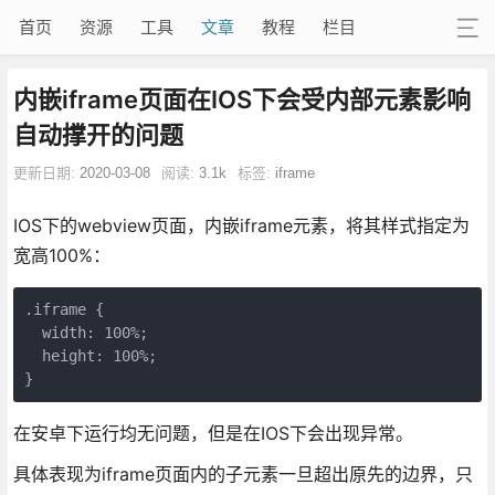
首页
资源
工具
文章
教程
栏目
内嵌iframe页面在IOS下会受内部元素影响
自动撑开的问题
更新日期:
2020-03-08
阅读:
3.1k
标签:
iframe
IOS下的webview页面，内嵌iframe元素，将其样式指定为
宽高100%：
.iframe {

  width: 100%;

  height: 100%;

}
在安卓下运行均无问题，但是在IOS下会出现异常。
具体表现为iframe页面内的子元素一旦超出原先的边界，只