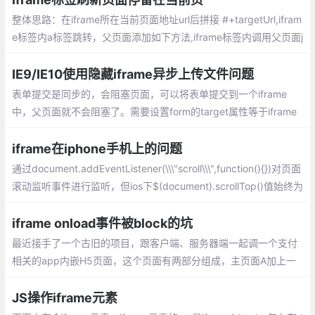
整体思路：在iframe所在当前页面地址url后拼接 #+targetUrl,ifram
e标签内a标签跳转，父页面添加如下方法,iframe标签内调用父页面j
s方法用 window.parent.jsfun() 调用。
IE9/IE10使用隐藏iframe异步上传文件问题
表单提交是同步的，会阻塞页面，可以将表单提交到一个iframe
中，父页面就不会阻塞了。需要设置form的target属性等于iframe
的name属性。服务器端只是单纯对表单提交的响应，可以返回一段
script脚本作为http响应流，执行javascript。
iframe在iphone手机上的问题
通过document.addEventListener(\\\"scroll\\\",function(){})对页面
滚动监听事件进行监听，但ios下$(document).scrollTop()值始终为
0，对页面监听无效。
iframe onload事件被block的坑
最近接手了一个古旧的项目，跟客户端、服务器端一起调一个支付
相关的app内嵌H5页面，这个页面有两部分组成，主页面A加上一
个最终支付页面B，B页面是通过iframe嵌入到A页面中的，A、B两
个页面之间的交互采用postMessage+hashChange
JS操作iframe元素