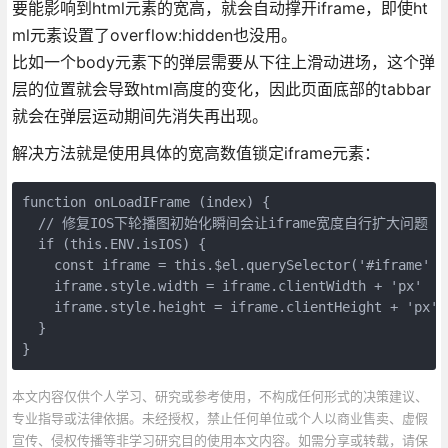
要能影响到html元素的宽高，就会自动撑开iframe，即使ht
ml元素设置了overflow:hidden也没用。
比如一个body元素下的弹层需要从下往上滑动进场，这个弹
层的位置就会导致html高度的变化，因此页面底部的tabbar
就会在弹层运动期间先消失再出现。
解决方法就是使用具体的宽高数值锁定iframe元素：
function onLoadIFrame (index) {

  // 修复IOS下轮播图初始化瞬间会让iframe宽度自行扩大问题

  if (this.ENV.isIOS) {

    const iframe = this.$el.querySelector('#iframe' + 
    iframe.style.width = iframe.clientWidth + 'px'

    iframe.style.height = iframe.clientHeight + 'px'

  }

}
本文内容仅供个人学习、研究或参考使用，不构成任何形式的决策建议、
专业指导或法律依据。未经授权，禁止任何单位或个人以商业售卖、虚假
宣传、侵权传播等非学习研究目的使用本文内容。如需分享或转载，请保