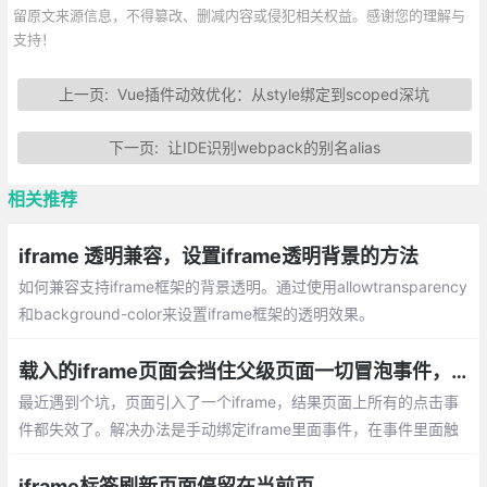
留原文来源信息，不得篡改、删减内容或侵犯相关权益。感谢您的理解与
支持！
上一页:
Vue插件动效优化：从style绑定到scoped深坑
下一页:
让IDE识别webpack的别名alias
相关推荐
iframe 透明兼容，设置iframe透明背景的方法
如何兼容支持iframe框架的背景透明。通过使用allowtransparency
和background-color来设置iframe框架的透明效果。
载入的iframe页面会挡住父级页面一切冒泡事件，怎么破?
最近遇到个坑，页面引入了一个iframe，结果页面上所有的点击事
件都失效了。解决办法是手动绑定iframe里面事件，在事件里面触
发当前窗口事件
iframe标签刷新页面停留在当前页