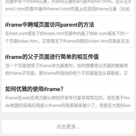
页面中有个iframe元素，iframe元素的src是iframe1.html，怎么在d
emo1.html页面中操作iframe1.html页面,js先找到iframe元素（比如
命名为：oIframe），那么oIframe.contentWindow就是iframe1.ht
ml这个页面的window
iframe中跨域页面访问parent的方法
在AAA.com域名下的index.htm页面中内嵌了BBB.com域名下的一
个页面index.htm，正常情况下iframe内部的index.htm页面是无法
访问父页面index.htm中的任何dom对象或者js函数的，因为跨域，
但我们经常又需要做一些参数回传的事情怎么办呢？以上的这种实
iframe的父子页面进行简单的相互传值
现方式就很好的解决了这个问题
当一个页面使用了iframe作为嵌套时，如何想要将父页面的数据传
给iframe子页面，那iframe所指向的呢个子页面是怎么获取呢，又
或者子页面的数据要给父页面使用，那么父页面又如何获取子页面
的数据呢？
如何优雅的使用iframe？
iframe在web应用刀耕火种的开发年代是非常常见的，现在基于No
de构建的前端应用嵌入iframe的场景越来越少了，但是在大型的we
b应用中也会经常遇见利用iframe嵌入多个前端应用于一套前端系统
中，方便用户在一个系统中去进行业务操作
点击更多...