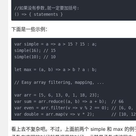
//如果没有参数,就一定要加括号:

() => { statements }
下面是一些示例：
var simple = a => a > 15 ? 15 : a; 

simple(16); // 15

simple(10); // 10

let max = (a, b) => a > b ? a : b;

// Easy array filtering, mapping, ...

var arr = [5, 6, 13, 0, 1, 18, 23];

var sum = arr.reduce((a, b) => a + b);  // 66

var even = arr.filter(v => v % 2 == 0); // [6, 0, 1
var double = arr.map(v => v * 2);       // [10, 12
看上去不复杂吧。不过，上面前两个 simple 和 ma