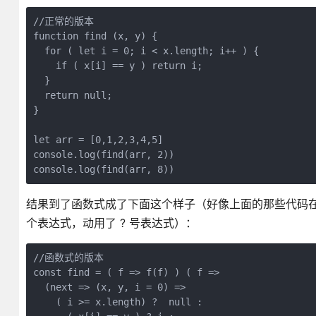
//正常的版本

function find (x, y) {

  for ( let i = 0; i < x.length; i++ ) {

    if ( x[i] == y ) return i;

  }

  return null;

}

let arr = [0,1,2,3,4,5]

console.log(find(arr, 2))

console.log(find(arr, 8))
结果到了函数式成了下面这个样子（好像上面的那些代码在
个表达式，动用了 ? 号表达式）：
//函数式的版本

const find = ( f => f(f) ) ( f =>

  (next => (x, y, i = 0) =>

    ( i >= x.length) ?  null :
