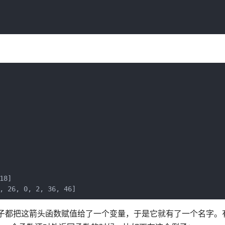
8]

, 26, 0, 2, 36, 46]
x 的例子都把这箭头函数赋值给了一个变量，于是它就有了一个名字