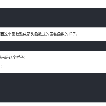
把上面这个函数整成箭头函数式的匿名函数的样子。
进来是这个样子：
掉：