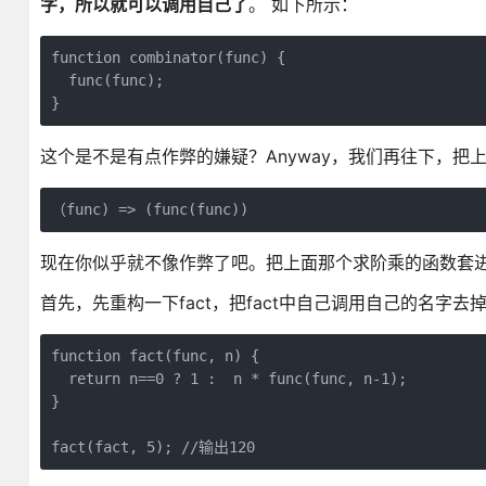
字，所以就可以调用自己了
。 如下所示：
function combinator(func) {

  func(func);

}
这个是不是有点作弊的嫌疑？Anyway，我们再往下，
（func) => (func(func))
现在你似乎就不像作弊了吧。把上面那个求阶乘的函数套
首先，先重构一下fact，把fact中自己调用自己的名字去
function fact(func, n) {

  return n==0 ? 1 :  n * func(func, n-1);

}

fact(fact, 5); //输出120