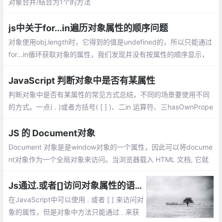
对象合并/结合为1个的方法
js中关于for...in遍历对象属性的顺序问题
对象使用obj.length时，它得到的值是undefined的，所以只能通过
for...in循环获取对象的属性，我们发现并没有按属性的顺序显示，
而且顺序在各个浏览器下显示也不同。 这是为什么呢？
JavaScript 判断对象中是否有某属性
判断对象中是否有某属性的常见方式总结，不同的场景要使用不同
的方式。一点( . )或者方括号( [ ] )、二in 运算符、三hasOwnPrope
rty()。三种方式各有优缺点，不同的场景使用不同的方式，有时还
需要结合使用
JS 的 Document对象
Document 对象是是window对象的一个属性，因此可以将docume
nt对象作为一个全局对象来访问。当浏览器载入 HTML 文档, 它就
会成为 Document 对象。Document对象的 属性和方法
Js通过.或者[]访问对象属性的语法、性能等区别
在JavaScript中可以使用 . 或者 [ ] 来访问对
象的属性，但是对象中方法只能通过 . 来获