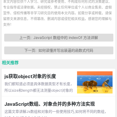
本文内容仅供个人学习、研究或参考使用，不构成任何形式的决策建议、
专业指导或法律依据。未经授权，禁止任何单位或个人以商业售卖、虚假
宣传、侵权传播等非学习研究目的使用本文内容。如需分享或转载，请保
留原文来源信息，不得篡改、删减内容或侵犯相关权益。感谢您的理解与
支持！
上一页:
JavaScript 数组中的 indexOf 方法详解
下一页:
如何读懂并写出装逼的函数式代码
相关推荐
js获取object对象的长度
我们都知道必须是具体数据类型才有长度，
所以size和length都无法测量object对象的
长度，那么如何计算对象的长度，即获取对
象属性的个数呢？
JavaScript数组、对象合并的多种方法实现
这篇文章讲解Js数组和对象的一些使用技巧,如何将不同的数组，