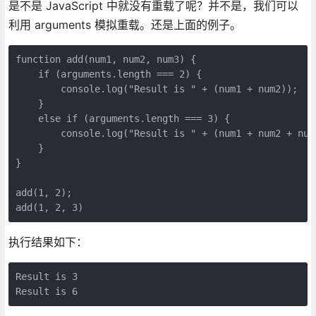
是不是 JavaScript 中就没有重载了呢？并不是，我们可以
利用 arguments 模拟重载。还是上面的例子。
function add(num1, num2, num3) {

    if (arguments.length === 2) {

        console.log("Result is " + (num1 + num2));

    }

    else if (arguments.length === 3) {

        console.log("Result is " + (num1 + num2 + num3
    }

}

add(1, 2);

add(1, 2, 3)
执行结果如下：
Result is 3

Result is 6