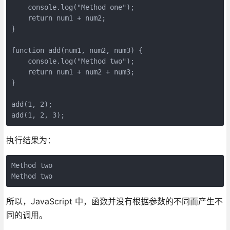
    console.log("Method one");

    return num1 + num2;

}

function add(num1, num2, num3) {

    console.log("Method two");

    return num1 + num2 + num3;

}

add(1, 2);

add(1, 2, 3);
执行结果为：
Method two

Method two
所以，JavaScript 中，函数并没有根据参数的不同而产生不
同的调用。