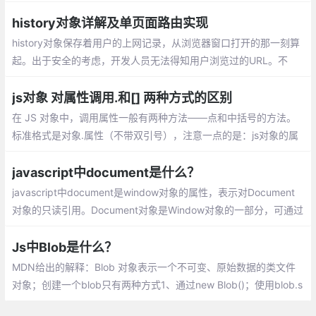
取；使用.运算符来存取对象的属性的值。或
者使用[]作为一个关联数组来存取对象的属
history对象详解及单页面路由实现
性。但是这两种方式有什么区别了？
history对象保存着用户的上网记录，从浏览器窗口打开的那一刻算
起。出于安全的考虑，开发人员无法得知用户浏览过的URL。不
过，借由用户访问过的页面列表，同样可以在不知道实际URL的情
况下实现后退与前进
js对象 对属性调用.和[] 两种方式的区别
在 JS 对象中，调用属性一般有两种方法——点和中括号的方法。
标准格式是对象.属性（不带双引号），注意一点的是：js对象的属
性,key标准是不用加引号的，加也可以，特别的情况必须加，如果k
ey数字啊，表达式啊等等
javascript中document是什么？
javascript中document是window对象的属性，表示对Document
对象的只读引用。Document对象是Window对象的一部分，可通过
window.document属性对其进行访问。
Js中Blob是什么？
MDN给出的解释：Blob 对象表示一个不可变、原始数据的类文件
对象；创建一个blob只有两种方式1、通过new Blob()；使用blob.s
lice切割，创建一个新的blob对象；读取blob唯一方式，使用fileRe