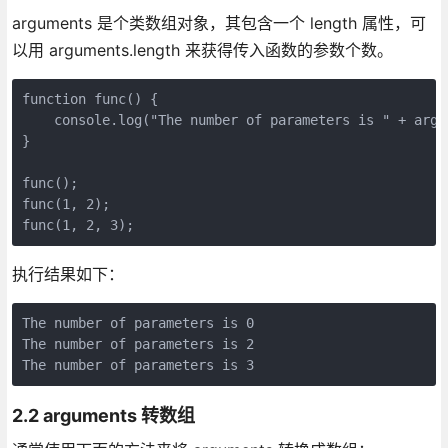
arguments 是个类数组对象，其包含一个 length 属性，可
以用 arguments.length 来获得传入函数的参数个数。
function func() {

    console.log("The number of parameters is " + argum
}

func();

func(1, 2);

func(1, 2, 3);
执行结果如下：
The number of parameters is 0

The number of parameters is 2

The number of parameters is 3
2.2 arguments 转数组