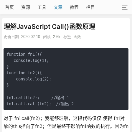
首页
资源
工具
文章
教程
栏目
理解JavaScript Call()函数原理
更新日期:
2020-02-10
阅读:
2.6k
标签:
函数
function fn1(){

   console.log(1);

}

function fn2(){

    console.log(2);

}

fn1.call(fn2);     //输出 1

fn1.call.call(fn2);  //输出 2
对于 fn1.call(fn2)；我能够理解，这段代码仅仅 使得 fn1对
象的this指向了fn2；但是最终不影响fn1函数的执行。因为fn