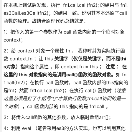
在本机上调试后发现，执行 fn1.call.call(fn2); 的结果与 fn1.
es3Call.es3Call(fn2)；的结果一致。说明其基本还原了call
函数的原理。故结合原理代码总结就是：
1：把传入的第一个参数作为 call 函数内部的一个临时对象
context；
2：给 context 对象一个属性 fn ， 我称呼其为实际执行函
数 context.fn ；让 this
关键字（仅仅是关键字，而不是thi
s对象）
指向这个属性 ，即 context.fn = this ；
注意 ： 在
这里的 this 对象指向的是调用call()函数的函数对象。
如 fn
1.call(fn2)；在执行 call 函数时，call 函数内部的this指向的
是fn1；然而 fn1.call.call(fn2)；在执行 call() 函数时（
注意
这里必须是打了小括号“()”才算执行函数,fn1.call访问的是一
个对象
），call函数内部的 this 指向的是 fn1.call 。
3：将传入call函数的其他参数，放入临时数组arr[]；
4：利用 eval （笔者采用es3的方法实现，也可以利用其他