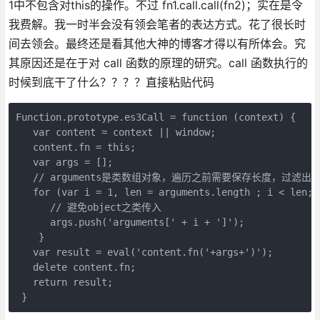
1中不包含对this的操作。不过 fn1.call.call(fn2)；实在是令
我费解。我一时半会没有领会笔者的表达方式。花了很长时
间去领会。最终还是看其他大神的博客才得以有所体会。究
其原因还是在于对 call 函数的原理的研究。call 函数执行的
时候到底干了什么？？？？直接粘贴代码
Function.prototype.es3Call = function (context) {

   var content = context || window;

   content.fn = this;

   var args = [];

   // arguments是类数组对象，遍历之前需要保存长度，过滤出
   for (var i = 1, len = arguments.length ; i < len; i
      // 避免object之类传入

      args.push('arguments[' + i + ']');

    }

   var result = eval('content.fn('+args+')');

   delete content.fn;

   return result;

 }