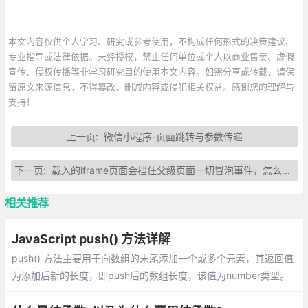
本文内容仅供个人学习、研究或参考使用，不构成任何形式的决策建议、
专业指导或法律依据。未经授权，禁止任何单位或个人以商业售卖、虚假
宣传、侵权传播等非学习研究目的使用本文内容。如需分享或转载，请保
留原文来源信息，不得篡改、删减内容或侵犯相关权益。感谢您的理解与
支持！
上一页:
微信小程序-页面跳转与参数传递
下一页:
载入的iframe页面会挡住父级页面一切冒泡事件，怎么破?
相关推荐
JavaScript push() 方法详解
push() 方法主要用于向数组的末尾添加一个或多个元素，其返回值
为添加后新的长度，即push后的数组长度，该值为number类型。
介绍：一个数组中添加新元素、把一个数组的值赋值到另一个数组