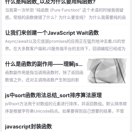
上、在对象使用push
什么是纯函数_以及为什么要用纯函数?
当我第一次听到 “纯函数 (Pure Function)” 这个术语的时候我很疑
惑。常规的函数做错了什么？为什么要变纯？ 为什么我需要纯的函
数？除非你已经知道什么是纯函数，否则你可能会问同样的疑惑
让我们来创建一个JavaScript Wait函数
Async/await以及它底层promises的应用正在猛烈地冲击着JS的世
界。在大多数客户端和JS服务端平台的支持下，回调编程已经成为
过去的事情。当然，基于回调的编程很丑陋的。
什么是函数的副作用——理解js编程中函数的副作用
函数副作用是指当调用函数时，除了返回函
数值之外，还对主调用函数产生附加的影
响。副作用的函数不仅仅只是返回了一个
值，而且还做了其他的事情
js中sort函数用法总结_sort排序算法原理
js中sort方法用于对数组的元素进行排序，并返回数组。默认排序顺
序是根据字符串Unicode码点。如果要得到自己想要的结果，不管
是升序还是降序，就需要提供比较函数了。该函数比较两个值的大
小，然后返回一个用于说明这两个值的相对顺序的数字
javascript封装函数