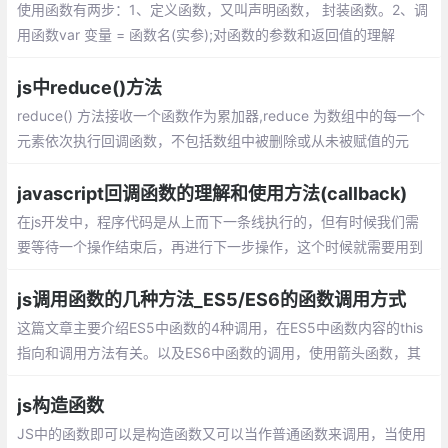
使用函数有两步：1、定义函数，又叫声明函数， 封装函数。2、调
用函数var 变量 = 函数名(实参);对函数的参数和返回值的理解
js中reduce()方法
reduce() 方法接收一个函数作为累加器,reduce 为数组中的每一个
元素依次执行回调函数，不包括数组中被删除或从未被赋值的元
素，接受四个参数：初始值（上一次回调的返回值），当前元素
值，当前索引，原数组。
javascript回调函数的理解和使用方法(callback)
在js开发中，程序代码是从上而下一条线执行的，但有时候我们需
要等待一个操作结束后，再进行下一步操作，这个时候就需要用到
回调函数。 在js中，函数也是对象，确切地说：函数是用Function
()构造函数创建的Function对象。
js调用函数的几种方法_ES5/ES6的函数调用方式
这篇文章主要介绍ES5中函数的4种调用，在ES5中函数内容的this
指向和调用方法有关。以及ES6中函数的调用，使用箭头函数，其
中箭头函数的this是和定义时有关和调用无关。
js构造函数
JS中的函数即可以是构造函数又可以当作普通函数来调用，当使用