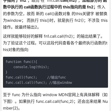
字指向了 fn2
；故而 在 fn1.call.
call(fn2)
；
加粗部分的 函
数中执行的 call函数执行过程中的 this指向的是 fn2；
传入
的参数为空，故而 新的 call()函数对象 的this关键字 被替换
为window； 而执行 this()时，就是执行 fn2()；不涉及 this
操作。故最终输出2。
这样就能够较好的解释 fn1.call.call(fn2)；的输出结果了。
为了验证这个过程。可以这段代码查看各个最终执行函数的t
his对象的指向:
function func(){

    console.log(this);

}

func.call(func);     //输出func

func.call.call(func); //输出window
至于 func 为什么指向 window MDN官网上有具体解释（如
下图）。如果执行 func.call.call(func,2)；还会出来结果 Nu
mber{2}。