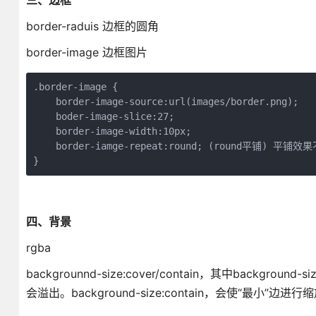
三、边框
border-raduis 边框的圆角
border-image 边框图片
.border-image {

    border-image-source:url(images/border.png);

    boder-image-slice:27;

    border-image-width:10px;

    border-iamge-repeat:round; (round平铺) 
}
四、背景
rgba
backgrounnd-size:cover/contain，其中bac
会溢出。background-size:contain，会使“最