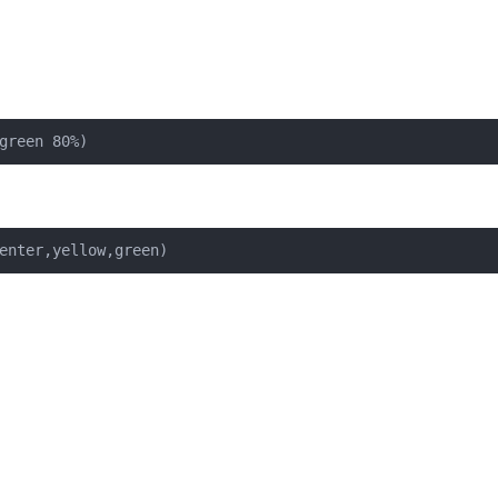
green 80%)
enter,yellow,green)