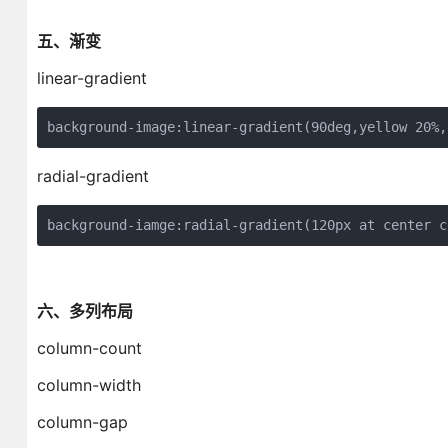
五、渐变
linear-gradient
background-image:linear-gradient(90deg,yellow 20%,
radial-gradient
background-iamge:radial-gradient(120px at center c
六、多列布局
column-count
column-width
column-gap