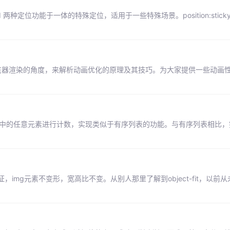
osition:fixed 两种定位功能于一体的特殊定位，适用于一些特殊场景。position:st
从浏览器渲染的角度，来解析动画优化的原理及其技巧。为大家提供一些动画
面中的任意元素进行计数，实现类似于有序列表的功能。与有序列表相比
mg元素不变形，宽高比不变。从别人那里了解到object-fit，以前