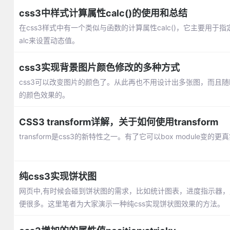
css3中样式计算属性calc()的使用和总结
在css3样式中有一个类似与函数的计算属性calc()，它主要用于指定元素的
alc来设置动态值。
css3实现背景图片颜色修改的多种方式
css3可以改变图片的颜色了。从此再也不用设计出多张图，而且随
的颜色效果的。
CSS3 transform详解，关于如何使用transform
transform是css3的新特性之一。有了它可以box module变的
纯css3实现饼状图
网页中,有时候会碰到饼状图的需求，比如统计图表，进度指示器，
便很多。这里笔者为大家演示一种纯css实现饼状图效果的方法。