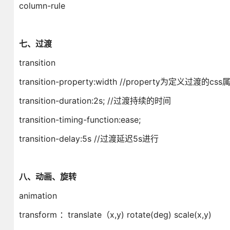
column-rule
七、过渡
transition
transition-property:width //property为定义
transition-duration:2s; //过渡持续的时间
transition-timing-function:ease;
transition-delay:5s //过渡延迟5s进行
八、动画、旋转
animation
transform ：translate（x,y) rotate(deg) scale(x,y)