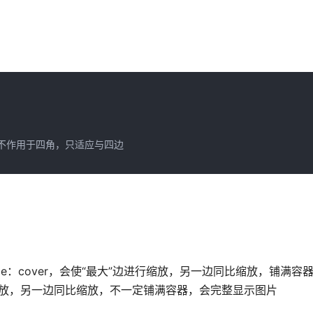
平铺效果不作用于四角，只适应与四边  

kground-size：cover，会使“最大”边进行缩放，另一边同比缩放，铺
小”边进行缩放，另一边同比缩放，不一定铺满容器，会完整显示图片