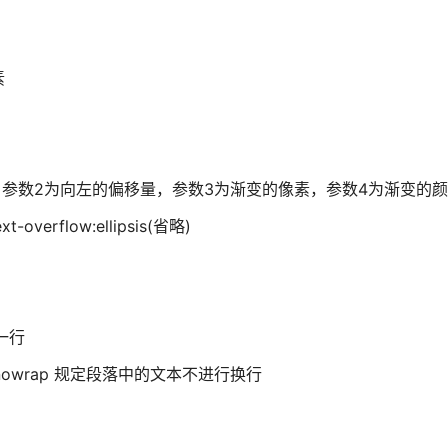
素
为向右的偏移量，参数2为向左的偏移量，参数3为渐变的像素，参数4为渐变的
erflow:ellipsis(省略)
一行
ce:nowrap 规定段落中的文本不进行换行