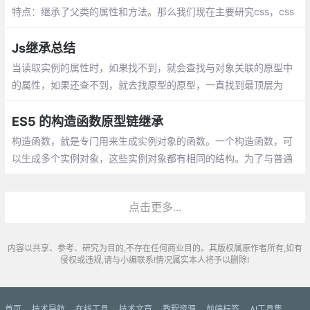
特点：继承了父类的属性和方法。那么我们现在主要研究css，css
就是在设置属性的。不会牵扯到方法的层面。
Js继承总结
当读取实例的属性时，如果找不到，就会查找与对象关联的原型中
的属性，如果还查不到，就去找原型的原型，一直找到最顶层为
止。如果让原型对象指向另一个类型的实例.....有趣的事情便发生
了.
ES5 的构造函数原型链继承
构造函数，就是专门用来生成实例对象的函数。一个构造函数，可
以生成多个实例对象，这些实例对象都有相同的结构。为了与普通
函数区别，构造函数名字的第一个字母通常大写。
点击更多...
内容以共享、参考、研究为目的,不存在任何商业目的。其版权属原作者所有,如有
侵权或违规,请与小编联系!情况属实本人将予以删除!
首页
技术导航
在线工具
技术文章
教程资源
前端标签
AI工具集