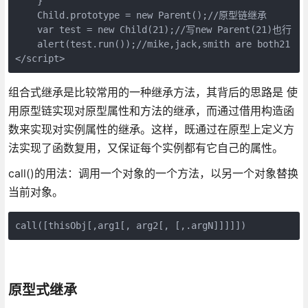
    }

    Child.prototype = new Parent();//原型链继承

    var test = new Child(21);//写new Parent(21)也行

    alert(test.run());//mike,jack,smith are both21

</script>
组合式继承是比较常用的一种继承方法，其背后的思路是 使
用原型链实现对原型属性和方法的继承，而通过借用构造函
数来实现对实例属性的继承。这样，既通过在原型上定义方
法实现了函数复用，又保证每个实例都有它自己的属性。
call()的用法：调用一个对象的一个方法，以另一个对象替换
当前对象。
call([thisObj[,arg1[, arg2[, [,.argN]]]]])
原型式继承