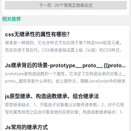
下一页:
20个常用正则表达式
相关推荐
css无继承性的属性有哪些？
继承是一种规则，它允许样式不仅应用于某个特定html标签元素，
而且应用于其后代。CSS继承是指设置上级（父级）的CSS样式，
上级（父级）及以下的子级（下级）都具有此属性。但并不是所有
的属性都可以继承
Js继承背后的场景-prototype,__proto__, [[prototype]]
prototype是构造函数的一个属性，它决定了在构造出来的对象上__
proto__属性将是什么样的。如上图所示，理解JavaScript中的继承
的关键是要理解母鸡如何产蛋的过程。
js原型继承、构造函数继承、组合继承法
原型继承缺点：1、不能由子对象像父对象传递参数，2、对于引用
型的属性修改之后会印象其他的实例对象；构造函数继承缺点：1、
不能继承父对象原型上的方法 2、每次实例化对象会重新构建函
数，浪费内存。
Js常用的继承方式