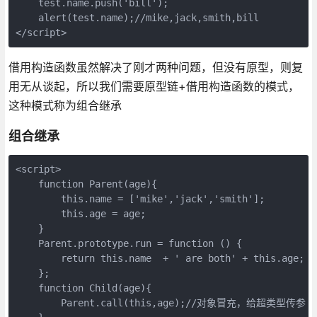
    test.name.push('bill');

    alert(test.name);//mike,jack,smith,bill

</script>
借用构造函数虽然解决了刚才两种问题，但没有原型，则复
用无从谈起，所以我们需要原型链+借用构造函数的模式，
这种模式称为组合继承
组合继承
<script>

    function Parent(age){

        this.name = ['mike','jack','smith'];

        this.age = age;

    }

    Parent.prototype.run = function () {

        return this.name  + ' are both' + this.age;

    };

    function Child(age){

        Parent.call(this,age);//对象冒充，给超类型传参
