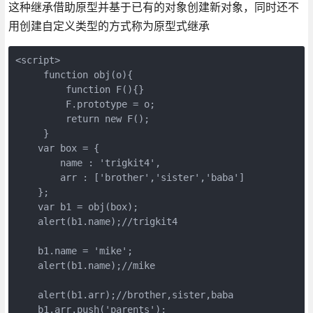
这种继承借助原型并基于已有的对象创建新对象，同时还不
用创建自定义类型的方式称为原型式继承
<script>

     function obj(o){

         function F(){}

         F.prototype = o;

         return new F();

     }

    var box = {

        name : 'trigkit4',

        arr : ['brother','sister','baba']

    };

    var b1 = obj(box);

    alert(b1.name);//trigkit4

    b1.name = 'mike';

    alert(b1.name);//mike

    alert(b1.arr);//brother,sister,baba

    b1.arr.push('parents');
