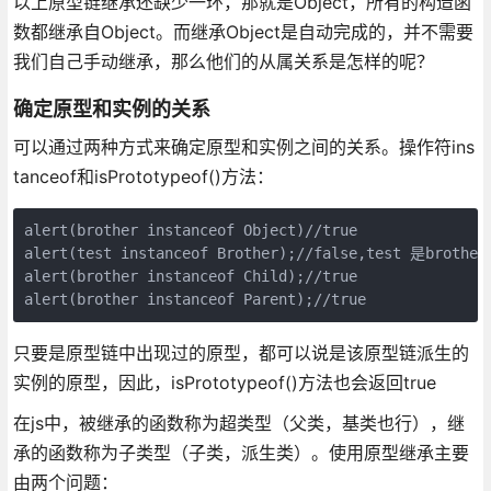
以上原型链继承还缺少一环，那就是Object，所有的构造函
数都继承自Object。而继承Object是自动完成的，并不需要
我们自己手动继承，那么他们的从属关系是怎样的呢？
确定原型和实例的关系
可以通过两种方式来确定原型和实例之间的关系。操作符ins
tanceof和isPrototypeof()方法：
alert(brother instanceof Object)//true

alert(test instanceof Brother);//false,test 是brothe
alert(brother instanceof Child);//true

alert(brother instanceof Parent);//true
只要是原型链中出现过的原型，都可以说是该原型链派生的
实例的原型，因此，isPrototypeof()方法也会返回true
在js中，被继承的函数称为超类型（父类，基类也行），继
承的函数称为子类型（子类，派生类）。使用原型继承主要
由两个问题：