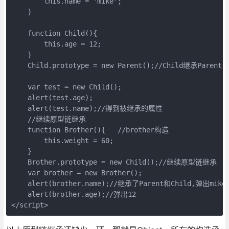
        this.name = 'mike';

    }

    function Child(){

        this.age = 12;

    }

    Child.prototype = new Parent();//Child继承Par
    var test = new Child();

    alert(test.age);

    alert(test.name);//得到被继承的属性

    //继续原型链继承

    function Brother(){   //brother构造

        this.weight = 60;

    }

    Brother.prototype = new Child();//继续原型链继承

    var brother = new Brother();

    alert(brother.name);//继承了Parent和Child,弹出mike

    alert(brother.age);//弹出12

</script>