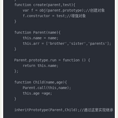
    function create(parent,test){

        var f = obj(parent.prototype);//创建对象

        f.constructor = test;//增强对象

    }

    function Parent(name){

        this.name = name;

        this.arr = ['brother','sister','parents'];

    }

    Parent.prototype.run = function () {

        return this.name;

    };

    function Child(name,age){

        Parent.call(this,name);

        this.age =age;

    }

    inheritPrototype(Parent,Child);//通过这里实现继承
