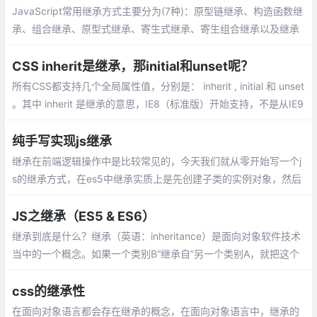
JavaScript常用继承方式主要分为(7种)：原型链继承、构造函数继
承、组合继承、原型式继承、寄生式继承、寄生组合继承以及继承
多个对象。原型链继承(核心：将父类的实例作为子类的原型
CSS inherit是继承，那initial和unset呢？
所有CSS都支持几个全局属性值，分别是： inherit , initial 和 unset
。其中 inherit 是继承的意思，IE8（标准版）开始支持，不是从IE9
开始支持的，网上一些文档是错误的。
纯手写实现js继承
继承在前端逻辑操作中是比较常见的，今天我们就从零开始写一个j
s的继承方式，在es5中继承实质上是先创建子类的实例对象，然后
再将父类的方法添加到this上Parent.call(this)
JS之继承（ES5 & ES6）
继承到底是什么？继承（英语：inheritance）是面向对象软件技术
当中的一个概念。如果一个类别B“继承自”另一个类别A，就把这个
B称为“A的子类”，而把A称为“B的父类别”也可以称“A是B的超类”。
继承可以使得子类具有父类别的各种属性和方法
css的继承性
在面向对象语言都会存在继承的概念，在面向对象语言中，继承的