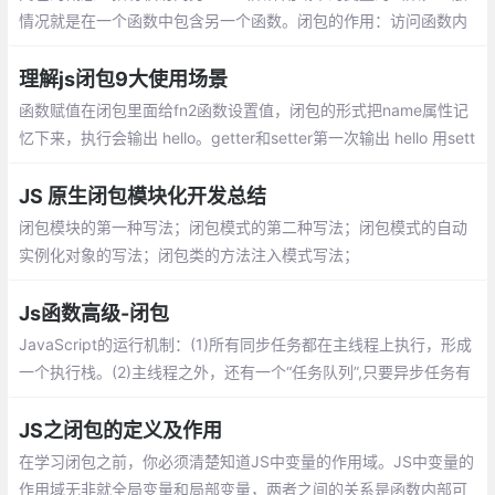
情况就是在一个函数中包含另一个函数。闭包的作用：访问函数内
部变量、保持函数在环境中一直存在，不会被垃圾回收机制处理
理解js闭包9大使用场景
函数赋值在闭包里面给fn2函数设置值，闭包的形式把name属性记
忆下来，执行会输出 hello。getter和setter第一次输出 hello 用sett
er以后再输出 world ，这样做可以封装成公共方法
JS 原生闭包模块化开发总结
闭包模块的第一种写法；闭包模式的第二种写法；闭包模式的自动
实例化对象的写法；闭包类的方法注入模式写法；
Js函数高级-闭包
JavaScript的运行机制：(1)所有同步任务都在主线程上执行，形成
一个执行栈。(2)主线程之外，还有一个“任务队列”,只要异步任务有
了运行结果，就在“任务队列”之中放置一个事件。
JS之闭包的定义及作用
在学习闭包之前，你必须清楚知道JS中变量的作用域。JS中变量的
作用域无非就全局变量和局部变量，两者之间的关系是函数内部可