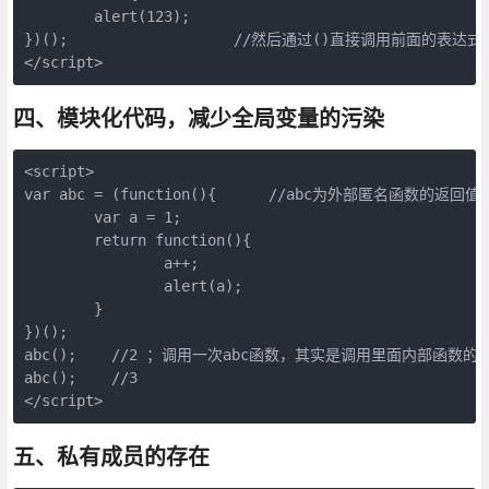
        alert(123);

})();                   //然后通过()直接调用前面的
</script>
四、模块化代码，减少全局变量的污染
<script>

var abc = (function(){      //abc为外部匿名函数的返回值

        var a = 1;

        return function(){

                a++;

                alert(a);

        }

})();

abc();    //2 ；调用一次abc函数，其实是调用里面内部函数的返回
abc();    //3

</script>
五、私有成员的存在