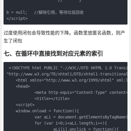
b = null；  //解除引用，等待垃圾回收

</script>
过度使用闭包会导致性能的下降。函数里放匿名函数，则产
生了闭包
七、在循环中直接找到对应元素的索引
 <!DOCTYPE html PUBLIC "-//W3C//DTD XHTML 1.0 Transiti
"http://www.w3.org/TR/xhtml1/DTD/xhtml1-transitional.d
    <html xmlns="http://www.w3.org/1999/xhtml" xml:lan
    <head>

            <meta http-equiv="Content-Type" content="
            <title></title>

    <script>

    window.onload = function(){

            var aLi = document.getElementsByTagName('l
            for (var i=0;i<aLi.length;i++){

                    aLi[i].onclick = function(){