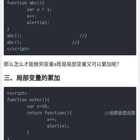
function abc(){

        var a = 1;

        a++;

        alert(a);

}

abc();                       //2

abc();                    //2

</script>
那么怎么才能做到变量a既是局部变量又可以累加呢？
三、局部变量的累加
<script>

function outer(){

        var x=10;

        return function(){             //函数嵌套函数

                x++;

                alert(x);

        }

}
