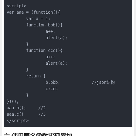
<script>

var aaa = (function(){

        var a = 1;

        function bbb(){

                a++;

                alert(a);

        }

        function ccc(){

                a++;

                alert(a);

        }

        return {

                b:bbb,             //json结构

                c:ccc

        }

})();

aaa.b();     //2

aaa.c()      //3

</script>