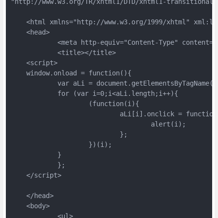
"http://www.w3.org/TR/xhtml1/DTD/xhtml1-transitional.d
    <html xmlns="http://www.w3.org/1999/xhtml" xml:lan
    <head>

            <meta http-equiv="Content-Type" content="
            <title></title>

    <script>

    window.onload = function(){

            var aLi = document.getElementsByTagName('l
            for (var i=0;i<aLi.length;i++){

                    (function(i){

                            aLi[i].onclick = function(
                                    alert(i);

                            };

                    })(i);

            }

            };

    </script>

    </head>

    <body>

            <ul>
