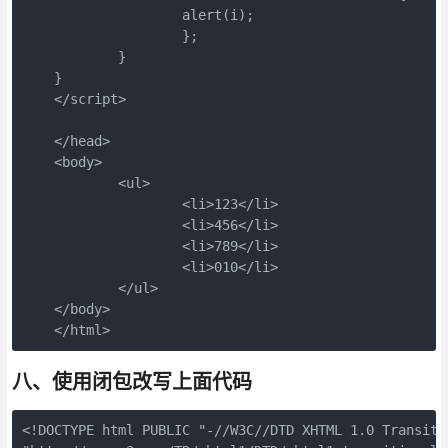
                    alert(i);

                    };

            }

    }

    </script>

    </head>

    <body>

            <ul>

                    <li>123</li>

                    <li>456</li>

                    <li>789</li>

                    <li>010</li>

            </ul>

    </body>

    </html>
八、使用闭包改写上面代码
<!DOCTYPE html PUBLIC "-//W3C//DTD XHTML 1.0 Transitio