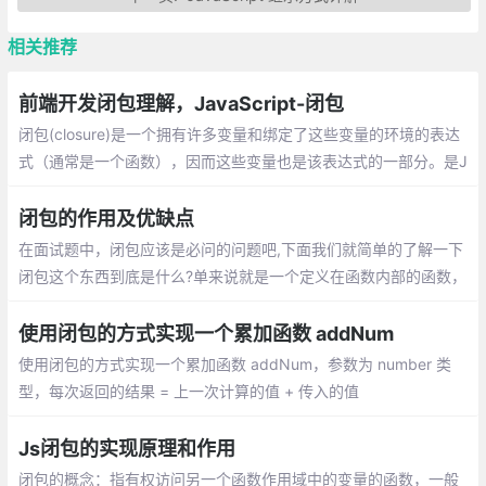
相关推荐
前端开发闭包理解，JavaScript-闭包
闭包(closure)是一个拥有许多变量和绑定了这些变量的环境的表达
式（通常是一个函数），因而这些变量也是该表达式的一部分。是J
avascript语言的一个难点,也是它的特色,很多高级应用都要依靠...
闭包的作用及优缺点
在面试题中，闭包应该是必问的问题吧,下面我们就简单的了解一下
闭包这个东西到底是什么?单来说就是一个定义在函数内部的函数，
可以读取到其他函数内部变量的函数
使用闭包的方式实现一个累加函数 addNum
使用闭包的方式实现一个累加函数 addNum，参数为 number 类
型，每次返回的结果 = 上一次计算的值 + 传入的值
Js闭包的实现原理和作用
闭包的概念：指有权访问另一个函数作用域中的变量的函数，一般