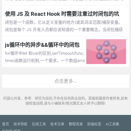
以直接访问全局变量，但是函数外部是无法读取函数内部的局部变
量的
使用 JS 及 React Hook 时需要注意过时闭包的坑
闭包是一个函数，它从定义变量的地方(或其词法范围)捕获变量。
闭包是每个 JS 开发人员都应该知道的一个重要概念。当闭包捕获
过时的变量时，就会出现过时闭包的问题
js循环中的异步&&循环中的闭包
for循环中let 和var的区别,setTimeout(func,
time)函数运行机制,一个需求，一个数组arra
y[1,2,3,4,5],循环打印，间隔1秒
点击更多...
内容以共享、参考、研究为目的,不存在任何商业目的。其版权属原作者所有,如有
侵权或违规,请与小编联系!情况属实本人将予以删除!
首页
技术导航
在线工具
技术文章
教程资源
前端标签
AI工具集