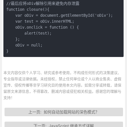
//最后应将oDiv解除引用来避免内存泄露

function closure(){

    var oDiv = document.getElementById('oDiv');

    var test = oDiv.innerHTML;

    oDiv.onclick = function () {

        alert(test);

    };

    oDiv = null;

}
本文内容仅供个人学习、研究或参考使用，不构成任何形式的决策建议、
专业指导或法律依据。未经授权，禁止任何单位或个人以商业售卖、虚假
宣传、侵权传播等非学习研究目的使用本文内容。如需分享或转载，请保
留原文来源信息，不得篡改、删减内容或侵犯相关权益。感谢您的理解与
支持！
上一页:
如何自动加载网站的深色模式？
下一页:
JavaScript 继承方式详解