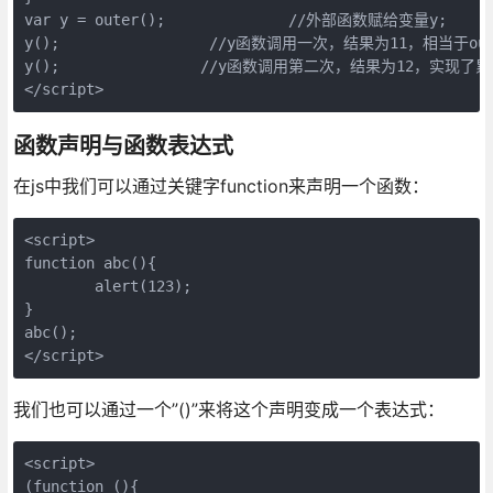
var y = outer();              //外部函数赋给变量y;

y();                 //y函数调用一次，结果为11，相当于oute
y();                //y函数调用第二次，结果为12，实现了累
</script>
函数声明与函数表达式
在js中我们可以通过关键字function来声明一个函数：
<script>

function abc(){

        alert(123);

}

abc();

</script>
我们也可以通过一个”()”来将这个声明变成一个表达式：
<script>

(function (){
