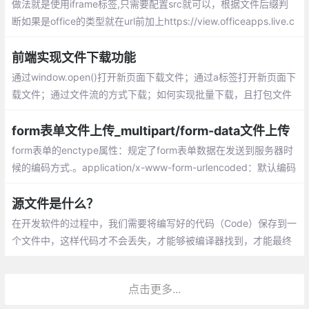
做法就是使用iframe标签,只需要配置src就可以，根据文件后缀判
断如果是office的类型就在url前加上https://view.officeapps.live.c
om/op/view.aspx?src=
前端实现文件下载功能
通过window.open()打开新页面下载文件；通过a标签打开新页面下
载文件；通过文件流的方式下载；如何实现批量下载，且打包文件
form表单文件上传_multipart/form-data文件上传
form表单的enctype属性：规定了form表单数据在发送到服务器时
候的编码方式.。application/x-www-form-urlencoded：默认编码
方式，multipart/form-data：指定传输数据为二进制数据，例如图
片、mp3、文件，text/plain：纯文本的传输。空格转换为“+”，但
源文件是什么？
不支持特殊字符编码。
在开发软件的过程中，我们需要将编写好的代码（Code）保存到一
个文件中，这样代码才不会丢失，才能够被编译器找到，才能最终
变成可执行文件。这种用来保存代码的文件就叫做源文件（Source
File）。
点击更多...