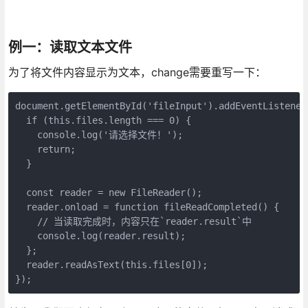
例一：读取文本文件
为了将文件内容显示为文本，change需要重写一下：
document.getElementById('fileInput').addEventListener
  if (this.files.length === 0) {

    console.log('请选择文件！');

    return;

  }

  const reader = new FileReader();

  reader.onload = function fileReadCompleted() {

    // 当读取完成时，内容只在`reader.result`中

    console.log(reader.result);

  };

  reader.readAsText(this.files[0]);
