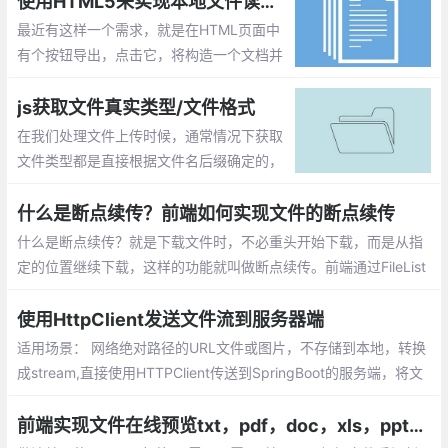
使用HTML5来实现本地文件读取和写入
最近有这样一个需求，就是在HTML页面中
有个按钮导出，点击它，将构造一个文档并
存储到本地文件系统中。另外还有个按钮，
点击它，从本地文件系统中读取一个文件并
js获取文件真实类型/文件格式
对内容进行分析。
在我们处理文件上传时候，通常情况下获取
文件类型都是直接根据文件名后缀确定的，
但是后缀名是可以随意修改的，比如界面要
上传的是图片文件，如果客户端将一个exe
什么是断点续传？前端如何实现文件的断点续传
文件改为gif后缀的文件，它照样可以上传上
什么是断点续传？就是下载文件时，不必重头开始下载，而是从指
去。
定的位置继续下载，这样的功能就叫做断点续传。前端通过FileList
对象获取到相应的文件，按照指定的分割方式将大文件分段，然后
一段一段地传给后端，后端再按顺序一段段将文件进行拼接。
使用HttpClient发送文件流到服务器端
适用场景： 网络绝对路径的URL文件或图片，不存储到本地，转换
成stream,直接使用HTTPClient传送到SpringBoot的服务端，将文
件存储下来，并返回一个文件地址。目前分层架构的系统越来越多
这种需求，所以记录下来以备不时之需。
前端实现文件在线预览txt，pdf，doc，xls，ppt几种格式