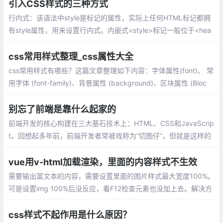
现分隔线、浮动实现分隔线、利用字符实现分隔线
引入CSS样式的三种方式
行内式：该语法中style是标记的属性，实际上任何HTML标记都拥
有style属性，用来设置行内式。内嵌式<style>标记一般位于<hea
d>标记中的<title>标记之后，也可以把它放在HTML文档的任何地
方。
css常用样式整理_css属性大全
css常用样式有哪些？这篇文章整理如下内容：字体属性(font)、 常
用字体 (font-family)、背景属性 (background)、区块属性 (Bloc
k)、方框属性 (Box)、边框属性 (Border)、列表属性 (List-style)、
定位属性 (Position)、CSS文字属性
别忘了前端是靠什么起家的
前端开发的核心构建在三大基石技术上：HTML、CSS和JavaScrip
t。回想起多年前，前端开发者常被戏称为“切图仔”，但就是这样的
角色，通过精湛的CSS技巧，能够实现各种复杂的交互和特效
vue用v-html加载渲染，里面的内容样式不生效
需要输出富文本的内容，需要设置里面的图片样式最大宽度100%。
可是设置img 100%后没反应，看F12检查元素也没加上去。解决方
法有2个：coped属性导致css仅对当前组件生效
css样式不起作用是什么原因？