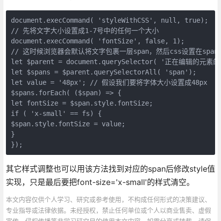
document.execCommand( 'styleWithCSS', null, true);
// 先将文字大小设置成1-7号中的任何一个大小
document.execCommand( 'fontSize', false, 1);
// 这时候浏览器会默认将文字包裹一层span，然后css设置在spa
let $parent = document.querySelector( '正在编辑的元素
let $spans = $parent.querySelectorAll( 'span');
let value = '48px'; // 假设我们要将字体大小设置成48px
$spans.forEach( ($span) => {
let fontSize = $span.style.fontSize;
if ( 'x-small' == fs) {
$span.style.fontSize = value;
}
});
其它样式调整也可以用该方法找到对应的span后修改style值
实现，只是最后要把font-size='x-small'的样式清空。
本文内容仅供个人学习、研究或参考使用，不构成任何形式的决策建议、
专业指导或法律依据。未经授权，禁止任何单位或个人以商业售卖、虚假
宣传、侵权传播等非学习研究目的使用本文内容。如需分享或转载，请保