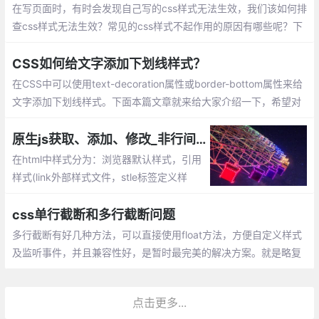
在写页面时，有时会发现自己写的css样式无法生效，我们该如何排
查css样式无法生效？常见的css样式不起作用的原因有哪些呢？下
面我们就来看一下css样式不起作用的原因。
CSS如何给文字添加下划线样式？
在CSS中可以使用text-decoration属性或border-bottom属性来给
文字添加下划线样式。下面本篇文章就来给大家介绍一下，希望对
大家有所帮助。
原生js获取、添加、修改_非行间css样式
在html中样式分为：浏览器默认样式，引用
样式(link外部样式文件，stle标签定义样
式)、行间样式(及节点style属性定义的样
式)。这篇文章主要讲解使用原生js获取、添
css单行截断和多行截断问题
加非行间css样式。
多行截断有好几种方法，可以直接使用float方法，方便自定义样式
及监听事件，并且兼容性好，是暂时最完美的解决方案。就是略复
杂，不过网上有可以直接拿来用哦~
点击更多...