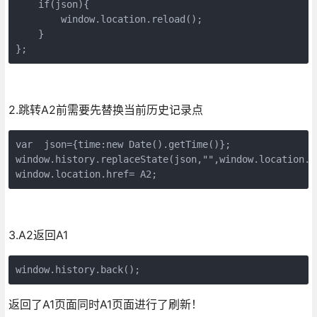
    if(json){

        window.location.reload();

    }

};   
2.跳转A2前需要先替换当前历史记录点
var  json={time:new Date().getTime()};

window.history.replaceState(json,"",window.location.h
window.location.href= A2;
3.A2返回A1
window.history.back();
返回了A1页面同时A1页面进行了刷新！