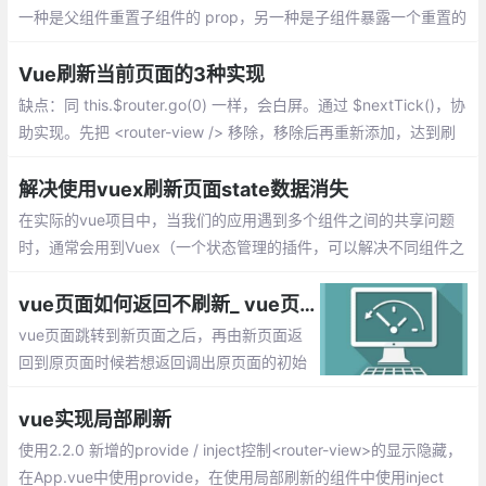
一种是父组件重置子组件的 prop，另一种是子组件暴露一个重置的
方法供父组件调用。
Vue刷新当前页面的3种实现
缺点：同 this.$router.go(0) 一样，会白屏。通过 $nextTick()，协
助实现。先把 <router-view /> 移除，移除后再重新添加，达到刷
新当前页面的功能。是目前最合适的实现方式。
解决使用vuex刷新页面state数据消失
在实际的vue项目中，当我们的应用遇到多个组件之间的共享问题
时，通常会用到Vuex（一个状态管理的插件，可以解决不同组件之
间的数据共享和数据持久化），解决组件之间同一状态的共享问
题。
vue页面如何返回不刷新_ vue页面撤退不能返回到顶部的实现
vue页面跳转到新页面之后，再由新页面返
回到原页面时候若想返回调出原页面的初始
位置，怎么来解决这个问题呢？1、使用vue
x存储滚动状态，2、使用缓存keepAlive的
vue实现局部刷新
实现
使用2.2.0 新增的provide / inject控制<router-view>的显示隐藏，
在App.vue中使用provide，在使用局部刷新的组件中使用inject