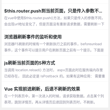
$this.router.push到当前页面，只是传入参数不同，页面不刷新的问题解决
在vue中使用$this.router.push()方法，如果只是传入的参数不同，
会出现url地址变化了，但是页面没有重新请求数据，需要刷新一下
页面才有新的数据
浏览器刷新事件的监听和使用
浏览器F5刷新的时候有一个刷新执行之前的事件，beforeunload
事件，这个事件可以提示用户在刷新页面之前有一个提示。下面是
beforeunload的用法：
js刷新当前页面的5种方式
当调用 location.reload() 方法时， aspx页面此时在服务端内存里
已经存在， 因此必定是 IsPostback 的。如果有这种应用： 需要重
新加载该页面，也就是说期望页面能够在服务端重新被创建，期望
是 Not IsPostback 的
Vue 实现前进刷新，后退不刷新的效果
在一个列表页中，第一次进入的时候，请求获取数据。点击某个列
表项，跳到详情页，再从详情页后退回到列表页时，不刷新。