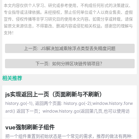
本文内容仅供个人学习、研究或参考使用，不构成任何形式的决策建议、
专业指导或法律依据。未经授权，禁止任何单位或个人以商业售卖、虚假
宣传、侵权传播等非学习研究目的使用本文内容。如需分享或转载，请保
留原文来源信息，不得篡改、删减内容或侵犯相关权益。感谢您的理解与
支持！
上一页:
JS解决加减乘除浮点类型丢失精度问题
下一页:
如何分辨区块链传销项目？
相关推荐
js实现返回上一页（页面刷新与不刷新）
history.go(-1), 返回两个页面: history.go(-2);window.history.forw
ard() 返回下一页；window.history.go(返回第几页,也可以使用访
问过的URL) ；如果要强行刷新的话就是：window.history.back();
vue强制刷新子组件
把一个组件重置到初始状态是一个常见的需求，推荐的做法有两种: