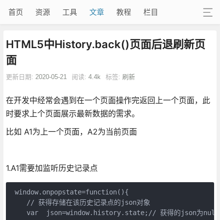
首页
资源
工具
文章
教程
栏目
HTML5中History.back()页面后退刷新页
面
更新日期:
2020-05-21
阅读:
4.4k
标签:
刷新
在开发中经常会遇到在一个页面操作完返回上一个页面，此
时要求上个页面展示最新数据的需求。
比如 A1为上一个页面，A2为当前页面
1.A1需要加监听历史记录点
 window.onpopstate=function(){

    // 获得存储在该历史记录点的json对象

    var  json=window.history.state;// 获得的json为n