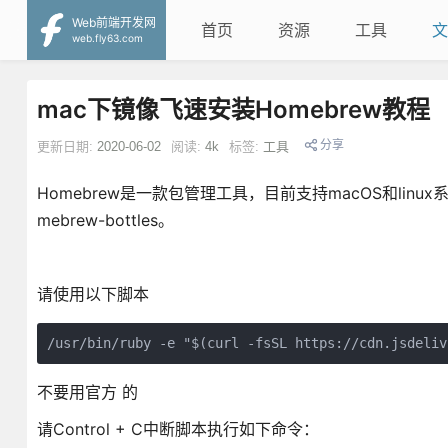
Web前端开发网
首页
资源
工具
文
web.fly63.com
mac下镜像飞速安装Homebrew教程
分享
更新日期:
2020-06-02
阅读:
4k
标签:
工具
Homebrew是一款包管理工具，目前支持macOS和linux系统。
mebrew-bottles。
请使用以下脚本
/usr/bin/ruby -e "$(curl -fsSL https://cdn.jsdeliv
不要用官方 的
请Control + C中断脚本执行如下命令：