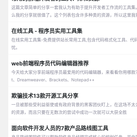
这篇文章简单的分享一套我认为有助于提升开发者工作流的工具集
么我的分享就很值了。这个列表包含许多种类的资源，所以这里我
在线工具 - 程序员实用工具集
在线实用工具集-免费提供站长常用工具,包含代码格式化工具、代
忧。
web前端程序员代码编辑器推荐
今天给大家分享前端程序员最爱用的代码编辑器，来看看你用哪款？包括：Visual
t、Dreamweaver、Brackets、Notepad++
欺骗技术13款开源工具分享
一旦被那些受利益驱使或有政府背景的黑客团伙盯上，在这场不太
的资源，而且只要在无数次的尝试中成功一次就可以大获全胜
面向软件开发人员的7款产品路线图工具
产品路线图软件可以帮助软件产品经理完成核心的规划任务，并向