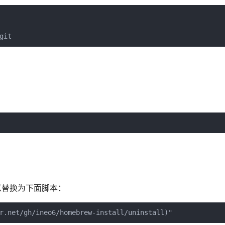
git
可以替换为下面脚本：
r.net/gh/ineo6/homebrew-install/uninstall)"