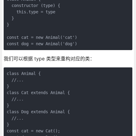
  constructor (type) {

    this.type = type

  }

}

const cat = new Animal('cat')

const dog = new Animal('dog')
我们可以根据 type 类型来重构对应的类：
class Animal {

  //...

}

class Cat extends Animal {

  //...

}

class Dog extends Animal {

  //...

}

const cat = new Cat();
