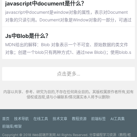
ey数字啊，表达式啊等等
javascript中document是什么？
javascript中document是window对象的属性，表示对Document
对象的只读引用。Document对象是Window对象的一部分，可通过
window.document属性对其进行访问。
Js中Blob是什么？
MDN给出的解释：Blob 对象表示一个不可变、原始数据的类文件
对象；创建一个blob只有两种方式1、通过new Blob()；使用blob.s
lice切割，创建一个新的blob对象；读取blob唯一方式，使用fileRe
ader
点击更多...
内容以共享、参考、研究为目的,不存在任何商业目的。其版权属原作者所有,如有
侵权或违规,请与小编联系!情况属实本人将予以删除!
首页
技术导航
在线工具
技术文章
教程资源
前端标签
AI工具集
前端库/框架