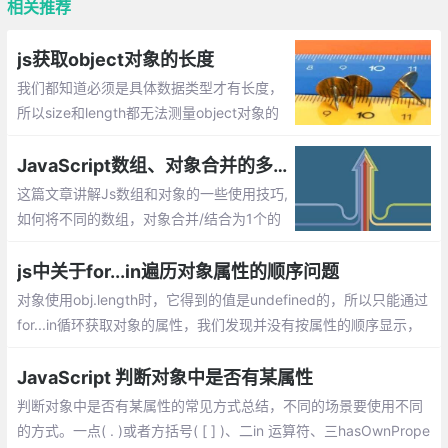
相关推荐
js获取object对象的长度
我们都知道必须是具体数据类型才有长度，
所以size和length都无法测量object对象的
长度，那么如何计算对象的长度，即获取对
象属性的个数呢？
JavaScript数组、对象合并的多种方法实现
这篇文章讲解Js数组和对象的一些使用技巧,
如何将不同的数组，对象合并/结合为1个的
方法
js中关于for...in遍历对象属性的顺序问题
对象使用obj.length时，它得到的值是undefined的，所以只能通过
for...in循环获取对象的属性，我们发现并没有按属性的顺序显示，
而且顺序在各个浏览器下显示也不同。 这是为什么呢？
JavaScript 判断对象中是否有某属性
判断对象中是否有某属性的常见方式总结，不同的场景要使用不同
的方式。一点( . )或者方括号( [ ] )、二in 运算符、三hasOwnPrope