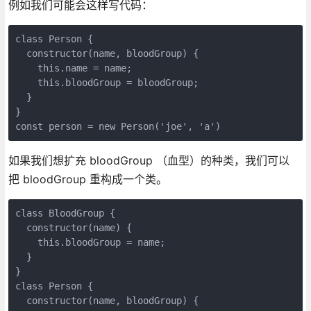
例如我们可能会这样写代码：
class Person {

  constructor(name, bloodGroup) {

    this.name = name;

    this.bloodGroup = bloodGroup;

  }

}

const person = new Person('joe', 'a')
如果我们想扩充 bloodGroup （血型）的种类，我们可以
把 bloodGroup 重构成一个类。
class BloodGroup {

  constructor(name) {

    this.bloodGroup = name;

  }

}

class Person {

  constructor(name, bloodGroup) {
