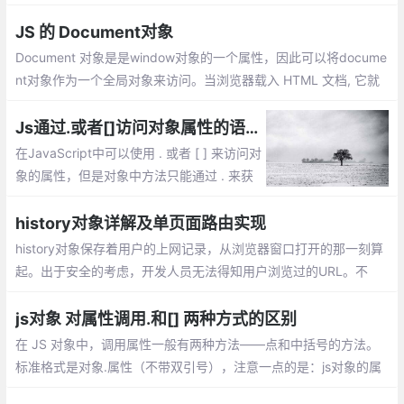
rty()。三种方式各有优缺点，不同的场景使用不同的方式，有时还
需要结合使用
JS 的 Document对象
Document 对象是是window对象的一个属性，因此可以将docume
nt对象作为一个全局对象来访问。当浏览器载入 HTML 文档, 它就
会成为 Document 对象。Document对象的 属性和方法
Js通过.或者[]访问对象属性的语法、性能等区别
在JavaScript中可以使用 . 或者 [ ] 来访问对
象的属性，但是对象中方法只能通过 . 来获
取；使用.运算符来存取对象的属性的值。或
者使用[]作为一个关联数组来存取对象的属
history对象详解及单页面路由实现
性。但是这两种方式有什么区别了？
history对象保存着用户的上网记录，从浏览器窗口打开的那一刻算
起。出于安全的考虑，开发人员无法得知用户浏览过的URL。不
过，借由用户访问过的页面列表，同样可以在不知道实际URL的情
况下实现后退与前进
js对象 对属性调用.和[] 两种方式的区别
在 JS 对象中，调用属性一般有两种方法——点和中括号的方法。
标准格式是对象.属性（不带双引号），注意一点的是：js对象的属
性,key标准是不用加引号的，加也可以，特别的情况必须加，如果k