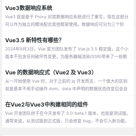
Vue3数据响应系统
Vue3 就是基于 Proxy 对其数据响应系统进行了重写，现在这部分
可以作为独立的模块配合其他框架使用。数据响应可分为三个阶
段： 初始化阶段 --> 依赖收集阶段 --> 数据响应阶段
Vue3.5 新特性有哪些？
2024年9月3日，Vue 官方团队发布了 Vue.js 3.5 稳定版，这个小
版本不包含任何破坏性变更，为服务器端渲染(SSR)带来了一些期
待已久的改进，同时包括了内部改进和实用的新功能。
Vue 的数据响应式（Vue2 及 Vue3）
从一开始使用 Vue 时，对于之前的 jq 开发而言，一个很大的区别
就是基本不用手动操作 dom，data 中声明的数据状态改变后会自
动重新渲染相关的 dom。换句话说就是 Vue 自己知道哪个数据状
态发生了变化及哪里有用到这个数据需要随之修改。
在Vue2与Vue3中构建相同的组件
Vue 开发团队终于在今天发布了 3.0-beta.1 版本，也就是测试版。
通常来说，从测试版到正式版，只会修复 bug，不会引入新功能，
或者删改老功能。所以，如果你对新版本非常感兴趣，或者有新项
目即将上马，不妨尝试一下新版本