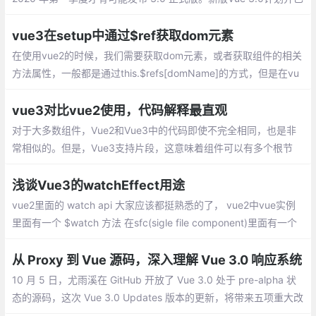
实现的主要架构改进和新功能：
vue3在setup中通过$ref获取dom元素
在使用vue2的时候，我们需要获取dom元素，或者获取组件的相关
方法属性，一般都是通过this.$refs[domName]的方式，但是在vu
e3的setup中是没有this的,那么如何获取$refs呢？
vue3对比vue2使用，代码解释最直观
对于大多数组件，Vue2和Vue3中的代码即使不完全相同，也是非
常相似的。但是，Vue3支持片段，这意味着组件可以有多个根节
点。这在呈现列表中组件以删除不必要的包装器div元素时特别有
用。但是，在本例中，表单组件的两个版本都将只保留一个根节点
浅谈Vue3的watchEffect用途
vue2里面的 watch api 大家应该都挺熟悉的了， vue2中vue实例
里面有一个 $watch 方法 在sfc(sigle file component)里面有一个
watch 选项。他可以实现在一个属性变更的时候，去执行我们想要
的行为
从 Proxy 到 Vue 源码，深入理解 Vue 3.0 响应系统
10 月 5 日，尤雨溪在 GitHub 开放了 Vue 3.0 处于 pre-alpha 状
态的源码，这次 Vue 3.0 Updates 版本的更新，将带来五项重大改
进：速度体积、可维护性、面向原生、易用性