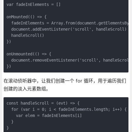
var fadeInElements = []

onMounted(() => {

  fadeInElements = Array.from(document.getElementsByCl
  document.addEventListener('scroll', handleScroll)

  handleScroll()

})

onUnmounted(() => {

  document.removeEventListener('scroll', handleScroll)
在滚动侦听器中，让我们创建一个 for 循环，用于遍历我们
创建的淡入元素数组。
const handleScroll = (evt) => {

  for (var i = 0; i < fadeInElements.length; i++) {

    var elem = fadeInElements[i]

  }
