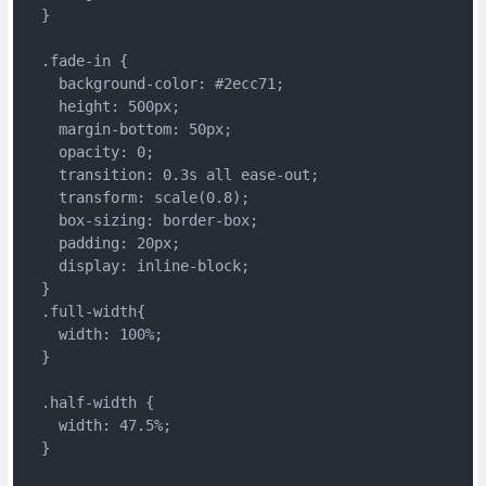
  }

  .fade-in {

    background-color: #2ecc71;

    height: 500px;

    margin-bottom: 50px;

    opacity: 0;

    transition: 0.3s all ease-out;

    transform: scale(0.8);

    box-sizing: border-box;

    padding: 20px;

    display: inline-block;

  }

  .full-width{

    width: 100%;

  }

  .half-width {

    width: 47.5%;

  }
