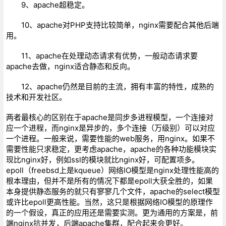
9、apache超稳定。
10、apache对PHP支持比较简单，nginx需要配合其他后端
用。
11、apache在处理动态请求有优势，一般动态请求要
apache去做，nginx适合静态和反向。
12、apache仍然是目前的主流，拥有丰富的特性，成熟的
技术和开发社区。
两者最核心的区别在于apache是同步多进程模型，一个连接对
应一个进程，而nginx是异步的，多个连接（万级别）可以对应
一个进程。一般来说，需要性能的web服务，用nginx。如果不
需要性能只求稳定，更考虑apache，apache的各种功能模块实
现比nginx好，例如ssl的模块就比nginx好，可配置项多。
epoll（freebsd上是kqueue）网络IO模型是nginx处理性能高的
根本理由，但并不是所有的情况下都是epoll大获全胜的，如果
本身提供静态服务的就只有寥寥几个文件，apache的select模型
或许比epoll更高性能。当然，这只是根据网络IO模型的原理作
的一个假设，真正的应用还是需要实测。更为通用的方案是，前
端nginx抗并发，后端apache集群，配合起来会更好。