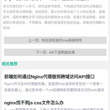
本文内容仅供个人学习、研究或参考使用，不构成任何形式的决策建议、
专业指导或法律依据。未经授权，禁止任何单位或个人以商业售卖、虚假
宣传、侵权传播等非学习研究目的使用本文内容。如需分享或转载，请保
留原文来源信息，不得篡改、删减内容或侵犯相关权益。感谢您的理解与
支持！
上一页:
你应该知道的Vue高级特性
下一页:
ie8下透明度处理
相关推荐
前端如何通过Nginx代理做到跨域访问API接口
Nginx作为反向代理服务器，就是把http请求转发到另一个或者一
些服务器上。通过把本地一个url前缀映射到要跨域访问的web服务
器上，就可以实现跨域访问。对于浏览器来说，访问的就是同源服
务器上的一个url
nginx找不到js css文件怎么办
js、css都算静态资源，之所以请求不到是因为nginx做代理后的虚