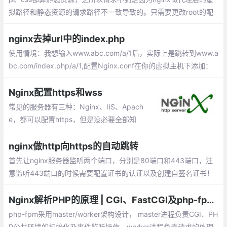
拟路径和静态资源的请求路径不一致导致的。只需要更改root的配
置就可以了。
nginx去掉url中的index.php
使用情境：我想输入www.abc.com/a/1后，实际上是跳转到www.a
bc.com/index.php/a/1,配置Nginx.conf在你的虚拟主机下添加：
如果你的项目入口文件在一个子目录内，则.
Nginx配置https和wss
常见的服务器有三种：Nginx、IIS、Apach
e，都可以配置https，但是没必要全部知
道，因为Nginx可以起到反向代理的作用，
会配置Nginx就足够了。在/etc/nginx/conf.
nginx做http向https的自动跳转
d目录下新建https.conf
首先让nginx服务器监听两个端口，分别是80端口和443端口，注
意监听443端口的时候需要配置证书的认证以及创建自签名证书！
关于证书的认证的以及创建自签名的证书，nginx的配置如下，只给
出了两个server的配置，可以直接复制到http块中。
Nginx解析PHP的原理 | CGI、FastCGI及php-fpm的关系
php-fpm采用master/worker架构设计， master进程负责CGI、PH
P公共环境的初始化及事件监听操作。worker进程负责请求的处理