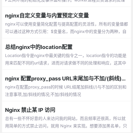
功能。在worker进程处理请求时，无需再次初始化PHP运行环境，
这也是php-fpm性能优异的原因之一
nginx自定义变量与内置预定义变量
nginx可以使用变量简化配置与提高配置的灵活性，所有的变量值都
可以通过这种方式引用：$变量名，而nginx中的变量分为两种，自
定义变量与内置预定义变量
总结nginx中的location配置
Location指令是nginx中最关键的指令之一，location指令的功能是
用来匹配不同的url请求，进而对请求做不同的处理和响应，这其中
较难理解的是多个location的匹配顺序，本文会作为重点来解释和
说明。
nginx 配置proxy_pass URL末尾加与不加/(斜线)的区别
nginx在配置proxy_pass的时候 URL结尾加斜线(/)与不加的区别和
注意事项,加/斜线的情况;不加/斜线的情况
Nginx 禁止某 IP 访问
总有一些不怀好意的人来访问我的网站，而且频率还很高，所以就
用简单的方式禁止访问，就用 Nginx 来实现。想要添加黑名单，只