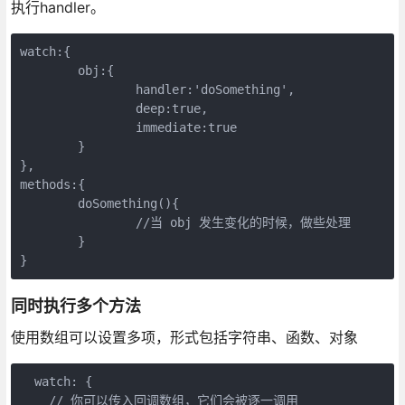
执行handler。
watch:{

	obj:{

		handler:'doSomething',

		deep:true,

		immediate:true

	}

},

methods:{

	doSomething(){

		//当 obj 发生变化的时候，做些处理

	}

同时执行多个方法
使用数组可以设置多项，形式包括字符串、函数、对象
  watch: {

    // 你可以传入回调数组，它们会被逐一调用
