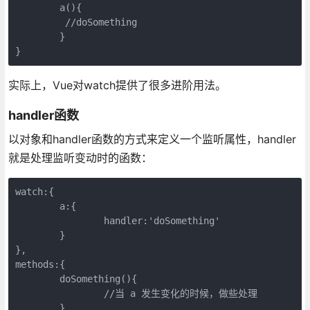
	a(){

	 //doSomething

	}

实际上，Vue对watch提供了很多进阶用法。
handler函数
以对象和handler函数的方式来定义一个监听属性，handler
就是处理监听变动时的函数：
watch:{

	a:{

		handler:'doSomething'

	}

},

methods:{

	doSomething(){

		//当 a 发生变化的时候，做些处理

	}
