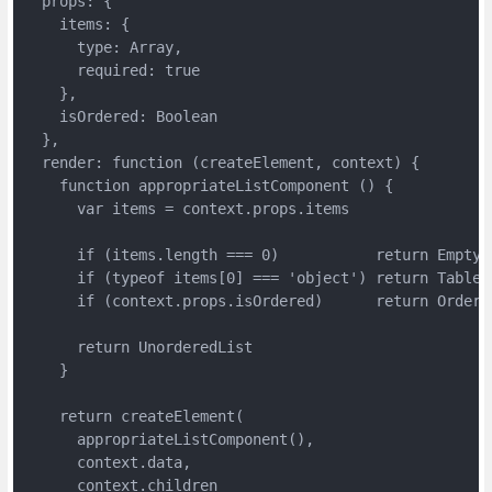
  props: {

    items: {

      type: Array,

      required: true

    },

    isOrdered: Boolean

  },

  render: function (createElement, context) {

    function appropriateListComponent () {

      var items = context.props.items

      if (items.length === 0)           return EmptyLi
      if (typeof items[0] === 'object') return TableLi
      if (context.props.isOrdered)      return Ordered
      return UnorderedList

    }

    return createElement(

      appropriateListComponent(),

      context.data,

      context.children
