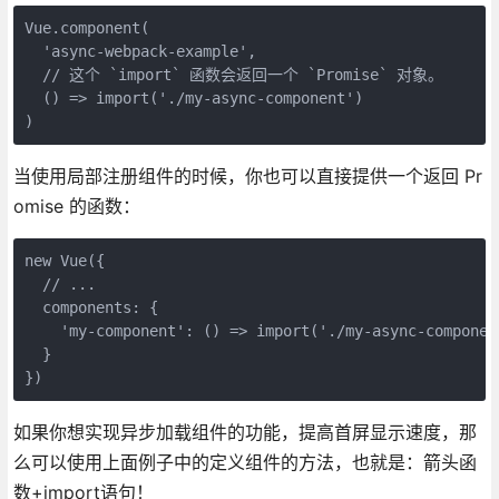
Vue.component(

  'async-webpack-example',

  // 这个 `import` 函数会返回一个 `Promise` 对象。

  () => import('./my-async-component')

当使用局部注册组件的时候，你也可以直接提供一个返回 Pr
omise 的函数：
new Vue({

  // ...

  components: {

    'my-component': () => import('./my-async-component
  }

如果你想实现异步加载组件的功能，提高首屏显示速度，那
么可以使用上面例子中的定义组件的方法，也就是：箭头函
数+import语句！