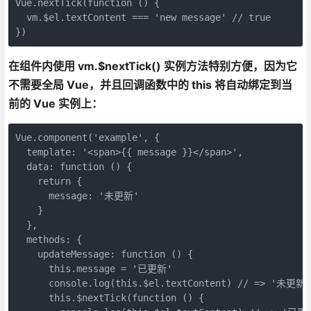
Vue.nextTick(function () {

  vm.$el.textContent === 'new message' // true

在组件内使用 vm.$nextTick() 实例方法特别方便，因为它
不需要全局 Vue，并且回调函数中的 this 将自动绑定到当
前的 Vue 实例上：
Vue.component('example', {

  template: '<span>{{ message }}</span>',

  data: function () {

    return {

      message: '未更新'

    }

  },

  methods: {

    updateMessage: function () {

      this.message = '已更新'

      console.log(this.$el.textContent) // => '未更新'

      this.$nextTick(function () {
