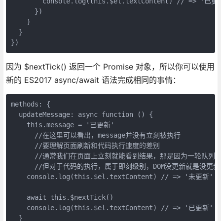
        console.log(this.$el.textContent) // => '已更新
      })

    }

  }

因为 $nextTick() 返回一个 Promise 对象，所以你可以使用
新的 ES2017 async/await 语法完成相同的事情：
methods: {

  updateMessage: async function () {

    this.message = '已更新'

      //在这里可以看出，message并没有立刻被执行

      //要理解页面刷新和代码执行速度的差别

      //通常我们在页面上立刻就能看到结果，那是因为一轮队列
      //但对于代码的执行，属于即刻级别，DOM没更新就是没更新
    console.log(this.$el.textContent) // => '未更新'

    await this.$nextTick()

    console.log(this.$el.textContent) // => '已更新'

  }
