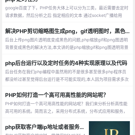
google百度了下，PHP任务大体上可以分为三类，最近需要去定时
请求数据，然后分析之后 指定相应的文本 通过socket广播给用
户。具体的分析 制定文本的业务 不复杂。 使用curl 请求数据 。但
是对于定时任务这一块怎么使用都不行。
解决PHP剪切缩略图生成png，gif透明图时，黑色背景问题
后台上传png图片透明底变成黑色的问题,php缩放gif和png图透明
背景变成黑色的解决方法,本文讲的是php缩放gif和png图透明背景
变成黑色的解决方法， 工作中需要缩放一些gif图然后在去Imageco
pymerge
php后台运行以及定时任务的4种实现原理以及代码
后台任务在我们php编程中虽然用的不是很多甚至很多php程序员
都没听过甚至觉得后台运行是不可能实现的,本人因为项目需求多次
演变在这里分享给大家：写成网页浏览的形式打开即执行然后用htt
p监控
PHP如何打造一个高可用高性能的网站呢？
PHP如何打造一个高可用高性能的网站呢？我们来分析分析高性能
高可用的系统。简而言之，采用分布式系统，分布式应用和服务，
分布式数据和存储，分布式静态资源，分布式计算，分布式配置和
分布式锁。负载均衡，故障转移，实现高并发。
php获取客户端ip地址或者服务器ip地址