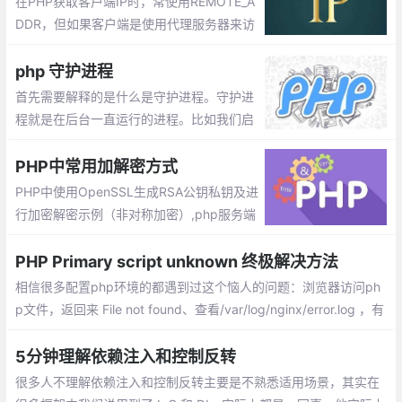
在PHP获取客户端IP时，常使用REMOTE_A
DDR，但如果客户端是使用代理服务器来访
问，那取到的是代理服务器的 IP 地址，而不
是真正的客户端 IP 地址。要想透过代理服务
php 守护进程
器取得客户端的真实 IP 地址，就要使用HTT
首先需要解释的是什么是守护进程。守护进
P_X_FORWARDED_FOR
程就是在后台一直运行的进程。比如我们启
动的httpd,mysqld等进程都是常驻内存内运
行的程序。
PHP中常用加解密方式
PHP中使用OpenSSL生成RSA公钥私钥及进
行加密解密示例（非对称加密）,php服务端
与客户端交互、提供开放api时，通常需要对
敏感的部分api数据传输进行数据加密，这时
PHP Primary script unknown 终极解决方法
候rsa非对称加密就能派上用处了，下面通过
相信很多配置php环境的都遇到过这个恼人的问题：浏览器访问ph
一个例子来说明如何用php来实现数据的加
p文件，返回来 File not found、查看/var/log/nginx/error.log ，有
密解密
Primary script unknown，类似如下：
5分钟理解依赖注入和控制反转
很多人不理解依赖注入和控制反转主要是不熟悉适用场景，其实在