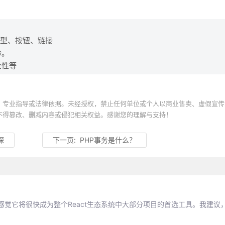
类型、按钮、链接
验。
全性等
、专业指导或法律依据。未经授权，禁止任何单位或个人以商业售卖、虚假宣传
不得篡改、删减内容或侵犯相关权益。感谢您的理解与支持！
探
下一页:
PHP事务是什么？
我感觉它将很快成为整个React生态系统中大部分项目的首选工具。我建议