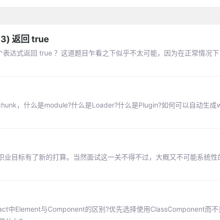
3) 返回 true
 == 3 这个表达式返回 true ？这道题目乍看之下似乎不太可能，因为在正常情
chunk，什么是module?什么是Loader?什么是Plugin?如何可以自动生成w
职业目标有了新的打算。当然面试这一关不得不过，大概又不可能系统性
中Element与Component的区别?优先选择使用ClassComponent而不是F