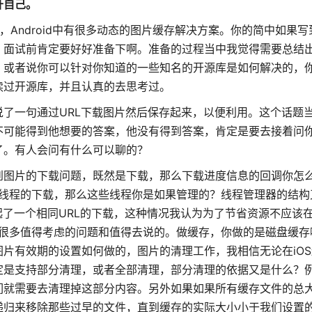
升自己。
，Android中有很多动态的图片缓存解决方案。你的简中如果
，面试前肯定要好好准备下啊。准备的过程当中我觉得需要总结
，或者说你可以针对你知道的一些知名的开源库是如何解决的，
读过开源库，并且认真的去思考过。
了一句通过URL下载图片然后保存起来，以便利用。这个话题
不可能得到他想要的答案，他没有得到答案，肯定是要去接着问
了。有人会问有什么可以聊的？
到图片的下载问题，既然是下载，那么下载进度信息的回调你怎么
多线程的下载，那么这些线程你是如果管理的？线程管理器的结构
起了一个相同URL的下载，这种情况我认为为了节省资源不应该
有很多值得考虑的问题和值得去说的。做缓存，你做的是磁盘缓存
有效期的设置如何做的，图片的清理工作，我相信无论在iOS还是
定是支持部分清理，或者全部清理，部分清理的依据又是什么？
们就需要去清理掉这部分内容。另外如果如果所有缓存文件的总
递归来移除那些过早的文件，直到缓存的实际大小小于我们设置