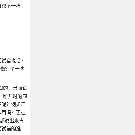
目都不一样，
。
面试官说话？
么做？举一些
知的，当面试
手，断开时的四
下呢？例如连
作用吗？更往
些都说出来肯
面试前的准