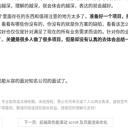
的越深，理解的越深，就会体会的越深，表达的就会越好。
个里面存在的东西和值得注意的地方太多了。
准备好一个项目，
，看看有哪些你没有的，你没有的就是你方案的缺陷，看看该怎
案好也仅仅是针对满足了现在的所有业务需求而谈的。针对你的
了。
关键是很多人做了很多项目，但是却没有认真的去体会总结
就能从容的面对知名公司的面试了。
、专业指导或法律依据。未经授权，禁止任何单位或个人以商业售卖、虚假宣传
不得篡改、删减内容或侵犯相关权益。感谢您的理解与支持！
下一页:
前端高性能滚动 scroll 及页面渲染优化