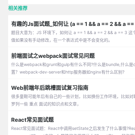
相关推荐
有趣的Js面试题_如何让 (a == 1 && a == 2 && a == 
题目大意为：JS 环境下，如何让 a == 1 && a == 2 && a
值如果没有手动修改，在一个表达式中是不会变化的。
前端面试之webpack面试常见问题
什么是webpack和grunt和gulp有什么不同?什么是bundle,什么是
置？webpack-dev-server和http服务器如nginx有什么区别?
Web前端年后跳槽面试复习指南
很多童鞋可能年后有自己的一些计划，比如换份工作环境，比如对
罗列一些 重点 面试的知识点和文章，
React常见面试题
React常见面试题：React中调用setState之后发生了什么事情?React