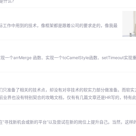
用是什么?
际工作中用到的技术，像框架都是跟着公司的要求走的，像我最
现一个arrMerge 函数、实现一个toCamelStyle函数、setTimeout
们只准备了相关的技术点，却没有对非技术的软实力部分做准备。而软实
当前业界也没有特别契合的攻略文档，仅有有几篇文章还是HR写的，特有
在“寻找新机会或新的平台”以及尝试在新的岗位上提升自己。当然，这样