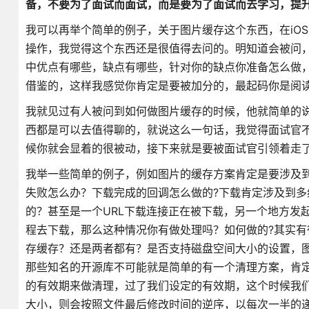
备，不要为了面试而面试，而是要为了面试而去学习，提
我可以再举个简单的例子，关于图片缓存这个东西，在iOS
操作，我觉得这个东西还是很值得去问的。明知道会被问
中优点有哪些，缺点有哪些，针对你的缺点你准备怎么做
借鉴的，这样我感觉你肯定是要被加分的，最起码你是阅
我就见过有人被问到如何做图片缓存的时候，他就简单的说
西都是可以去值得聊的，就说这么一句话，我觉得面试官
候你就会显着的很被动，接下来就是要被面试官引领着走
我举一些简单的例子，例如图片的缓存方案肯定是要涉及
失败怎么办？下载完成的回调怎么做的?下载肯定涉及到
的？甚至是一个URL下载连接正在被下载，另一个地方发
程去下载，那么这种情况你有做处理吗？如何做的?其实
存缓存？还是两者都有？是否支持磁盘空间大小的设置，图片
那些知名的开源库不可能就是简单的有一个清理方案，肯
的有效期来做清理，过了我们设定的有效期，这个时候我
大小，则会按照文件最后修改时间的逆序，以每次一半的