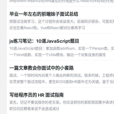
omponent?React中的refs属性的作用是什么?React中keys的作
毕业一年左右的前端妹子面试总结
把面试当做学习，这个过程你会收益很大。前端知识很杂，可能实
近也在看React啦，Vue和React都对比着再学习
js练习笔记：10道JavaScript题目
10道JavaScript题目：累加函数addNum、实现一个Person类、实
一个bind函数、实现一个Utils模块、输出一个对象自身的属性
一篇文章教会你面试中的小套路
面试，一个短时间内对某个人做出判断的测试。很多时候，工程师
仅贯穿整个面试流程中，更在BOSS面和HR面中尤为关键。鉴于
写给程序员的 HR 面试指南
首先，切记不要诋毁你的老东家。你应该把你的离职原因集中表述
职位的应聘者来说不会造成减分