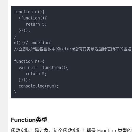
function n(){

  (function(){

     return 5;

  })();

}

n();// undefined

//立即执行匿名函数中的return语句其实是返回给它所在的匿名
function n(){

  var num= (function(){

     return 5;

  })();

  console.log(num);

}
Function类型
函数实际上是对象，每个函数实际上都是 Function 