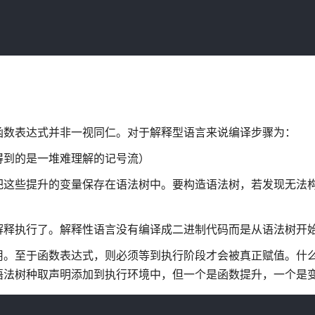
函数表达式并非一视同仁。对于解释型语言来说编译步骤为：
得到的是一堆难理解的记号流）
把这些提升的变量保存在语法树中。要构造语法树，若发现无法
解释执行了。解释性语言没有编译成二进制代码而是从语法树开
用。至于函数表达式，则必须等到执行阶段才会被真正赋值。什
语法树种取声明添加到执行环境中，但一个是函数提升，一个是