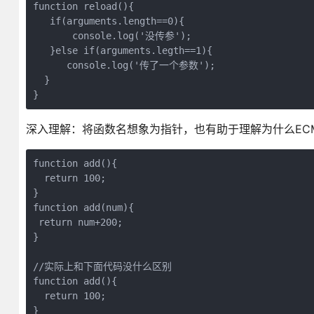
function reload(){

   if(arguments.length==0){

       console.log('没传参');

   }else if(arguments.legth==1){

      console.log('传了一个参数');

  }

}
深入理解：将函数名想象为指针，也有助于理解为什么ECMA
function add(){

  return 100;

}

function add(num){

 return num+200; 

}

//实际上和下面代码没什么区别

function add(){

  return 100;

}
