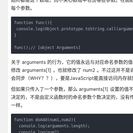
始终都是这个数组，而不关心数组中包含哪些参数。在函数体内
每个参数。
function func(){

 console.log(Object.prototype.toString.call(argumen
}

func();// [object Arguments]
关于 arguments 的行为，它的值永远与对应命名参数的值保
修改 arguments[1] ，也就修改了 num2 。不
会同步（WHY？？），要是JavaScript能直接访问内存
但如果只传入了一个参数，那么 arguments[1] 设置的
决定的，不是由定义函数时的命名参数个数决定的，没有传递值
一样。
function doAdd(num1,num2){

  console.log(arguments.length);

  console.log(num2)
