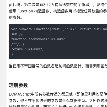
pt代码，第二次是解析传入构造函数中的字符串），影响
使用 Function 构造函数，构造函数可以接受任意数
的参数。
var sum=new Function('num1','num2','return num1+num
sum;// 

function anonymous(num1,num2

/**/) {

return num1+num2;

}
当使用不带圆括号的函数名是访问函数指针，而非调用函
理解参数
ECMAScript中所有参数传递的都是值（即使是引用也是
参数，也不在乎传进来的参数是什么数据类型。之所以这样，