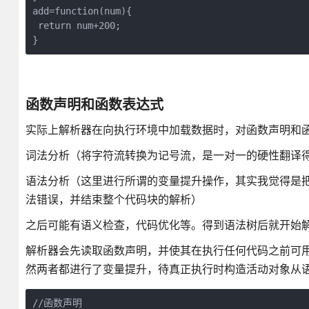
add=function(num){

 return num+200; 

}
函数声明和函数表达式
实际上解析器在向执行环境中加载数据时，对函数声明和
词法分析（将字符流转换为记号流，是一对一的硬性翻译
语法分析（这里进行所谓的变量提升操作，其实我觉得是
法错误，并结束整个代码块的解析）
之后可能有语义检查，代码优化等。得到语法树后就开始
解析器会先读取函数声明，并使其在执行任何代码之前可
然两者都进行了变量提升，待真正执行时构造活动对象从
//函数声明
