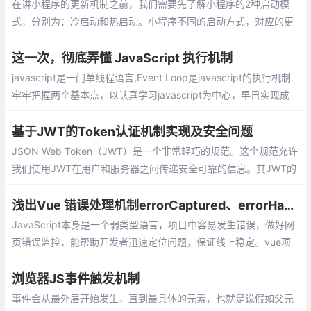
在讲小程序的更新机制之前，我们需要先了解小程序的2种启动模
式，分别为：冷启动和热启动。小程序不同的启动方式，对应的更
新情况不不一样的。无论冷启动，还是热启动。小程序都不会马上
更新的，如果我们需要强制更新，需要如何实现呢？
这一次，彻底弄懂 JavaScript 执行机制
javascript是一门单线程语言,Event Loop是j
avascript的执行机制.牢牢把握两个基本
点，以认真学习javascript为中心，早日实
现成为前端高手的伟大梦想！
基于JWT的Token认证机制实现及安全问题
JSON Web Token（JWT）是一个非常轻巧的规范。这个规范允许
我们使用JWT在用户和服务器之间传递安全可靠的信息。其JWT的
组成：一个JWT实际上就是一个字符串，它由三部分组成，头部、
载荷与签名。
浅出Vue 错误处理机制errorCaptured、errorHandler
JavaScript本身是一个弱类型语言，项目中容易发生错误，做好网
页错误监控，能帮助开发者迅速定位问题，保证线上稳定。vue项
目需接入公司内部监控平台，本人之前vue errorHooks不甚了解,
决定探一探
浏览器JS事件触发机制
事件会从最外层开始发生，直到最具体的元素，也就是说假如父元