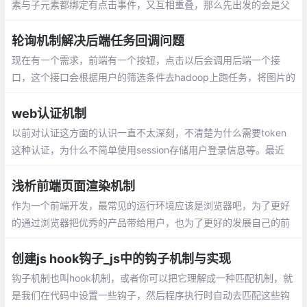
素与子元素都绑定有点击事件，又互相重叠，那么先出发的会是父
元素的事件，然后再传递到子元素。事件会从最内从的元素开始发
生，再向外传播，正好与事件捕获相反。
轮询机制解决后端任务回调问题
现在有一个需求，前端有一个按钮，点击以后会调用后端一个接
口，这个接口会根据用户的筛选条件去hadoop上跑任务，将图片的
base64转为img然后打包成zip，生成一个下载连接返回给前端，
弹出下载框。hadoop上的这个任务耗时比较久
web认证机制
以前对认证这方面的认识一直不太深刻，不
清楚为什么需要token这种认证，为什么不
简单使用session存储用户登录信息等。最近
读了几篇大牛的博客才对认证机制方面有了
浅析前端页面渲染机制
进一步了解。
作为一个前端开发，最常见的运行环境应该是浏览器吧，为了更好
的通过浏览器把优秀的产品带给用户，也为了更好的发展自己的前
端职业之路，有必要了解从我们在浏览器地址栏输入网址到看到页
面这期间浏览器是如何进行工作的
创建js hook钩子_js中的钩子机制与实现
钩子机制也叫hook机制，或者你可以把它理解成一种匹配机制，就
是我们在代码中设置一些钩子，然后程序执行时自动去匹配这些钩