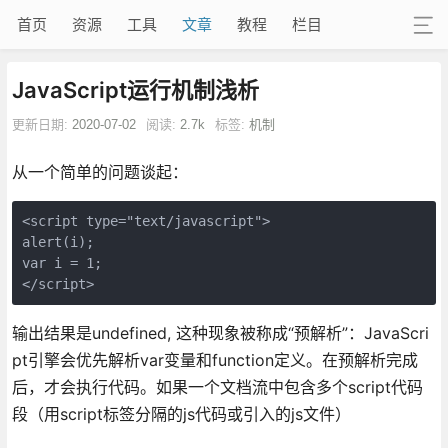
首页
资源
工具
文章
教程
栏目
JavaScript运行机制浅析
更新日期:
2020-07-02
阅读:
2.7k
标签:
机制
从一个简单的问题谈起：
<script type="text/javascript">     

alert(i);   

var i = 1;     

</script>
输出结果是undefined, 这种现象被称成“预解析”：JavaScri
pt引擎会优先解析var变量和function定义。在预解析完成
后，才会执行代码。如果一个文档流中包含多个script代码
段（用script标签分隔的js代码或引入的js文件）