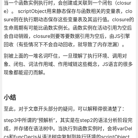
当一个函数实例执行时，会创建或关联到一个闭包（closur
e）。 scriptObject用来静态保存与函数相关的变量表，clo
sure则在执行期动态保存这些变量表及其运行值。closure的
生命周期有可能比函数实例长。函数实例在活动引用为空后
会自动销毁，closure则要等要数据引用为空后，由JS引擎
回收（有些情况下不会自动回收，就导致了内存泄漏）。
别被上面的一堆名词吓住，一旦理解了执行环境、调用对
象、闭包、词法作用域、作用域链这些概念，JS语言的很多
现象都能迎刃而解。
小结
至此，对于文章开头部分的疑问，可以解释得很清楚了：
step3中所谓的“预解析”，其实是在step2的语法分析阶段完
成，并存储在语法树中。当执行到函数实例时，会将varDel
cs和funcDecls从语法树中复制到执行环境的scriptObject