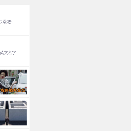
浪漫吧~
英文名字