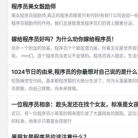
程序员美女鼓励师
美女程序员鼓励师,真正的程序员眼里只有代码!有些IT公司会招一
程序员鼓励师的作用，她们总是能激发程序员们的肾上腺素分泌。
嫁给程序员好吗？为什么劝你嫁给程序员！
另外一个附加的惊喜，程序员个个都是潜力股，你看无论是世界首
啦， mm们，选个程序员当老公不会错的。程序员收入稳定，生活
1024节日的由来,程序员的你最想对自己说的是什么
吃饭睡觉写代码，基本都程序猿的大部分生活了，作为从事最累的职业
员致敬，向自己致敬，向未来致敬。
一位程序员相亲：趁头发还在找个女友，标准是女
近日，有一位程序员小哥哥的相亲图引发了大量网友的围观。这位
的标准，他表示只要是女孩就行
男朋友是程序员应该注意什么？