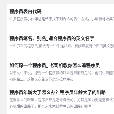
程序员表白代码
许多程序员小伙伴总是苦于找不到合适的告白方式。小编特地收集
程序员笔名、别名_适合程序员的英文名字
一个厉害的程序员,都会有一个牛逼哄哄、有辨识度有个性的英文
如何撩一个程序员_ 老司机教你怎么追程序员
对于女生来说，撩到一个程序员的好处是显而易见的。他们生活圈
码的路上。这篇文章告诉你怎么撩程序员
程序员年龄大了怎么办？程序员年龄大了的出路
在很多人的眼里，程序员都是吃青春饭的。尤其是国内更是这样认
心以后的出路了。那么未来大龄程序员的出路在哪呢？