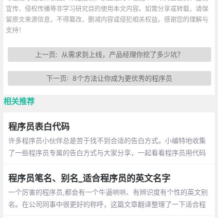
宣传、侵权传播等非学习研究目的使用本文内容。如需分享或转载，请保
留原文来源信息，不得篡改、删减内容或侵犯相关权益。感谢您的理解与
支持！
上一页:
从需求到上线，产品经理你挖了多少坑？
下一页:
8个方法让你成为更优秀的程序员
相关推荐
程序员表白代码
许多程序员小伙伴总是苦于找不到合适的告白方式。小编特地收集
了一些程序员专属的告白方式与大家分享，一起看看程序员用代码
敲出的浪漫吧~
程序员笔名、别名_适合程序员的英文名字
一个厉害的程序员,都会有一个牛逼哄哄、有辨识度有个性的英文别
名。在公司同事中很更好的称呼，这篇文章翻译整理了一下适合程
序员的英文名字