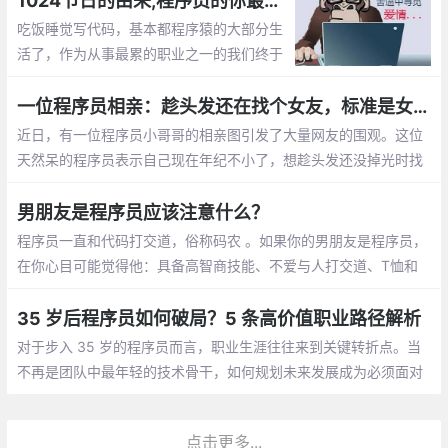
1024节日的由来,程序员的你最想对自己说的是什么？【1024程序员节日】
吃饭睡觉写代码，基本都程序猿的大部分生
活了，作为从事最累的职业之一的我们终于
有了自己的节日，那就是1024。1024向程
序员致敬，向自己致敬，向未来致敬。
一位程序员相亲：趁头发还在找个女友，标准是女孩就行
近日，有一位程序员小哥哥的相亲图引发了大量网友的围观。这位
天然呆的程序员表示自己现在年纪不小了，想趁头发还没掉光时找
个女朋友。至于择偶的标准，他表示只要是女孩就行
男朋友是程序员应该注意什么？
程序员一直和代码打交道，俗称码农 。如果你的男朋友是程序员，
在你心目可能觉得他：具备高智商技能、不爱与人打交道、T恤和
牛仔裤是基本标配、不浪漫的直男癌等等，那怎么和程序员男朋友
相处呢，需要你应该注意什么呢？
35 岁后程序员如何破局？5 条高价值职业路径解析
对于步入 35 岁的程序员而言，职业生涯往往来到关键转折点。当
不再是团队中最年轻的技术骨干，如何规划未来发展成为必须面对
的课题。结合行业动态与资深从业者经验，以下五条职业路径值得
深入探讨
点击更多...