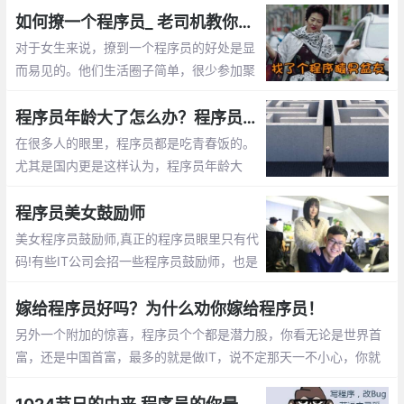
如何撩一个程序员_ 老司机教你怎么追程序员
对于女生来说，撩到一个程序员的好处是显
而易见的。他们生活圈子简单，很少参加聚
会。他们不是在修改代码，就是在去修改代
码的路上。这篇文章告诉你怎么撩程序员
程序员年龄大了怎么办？程序员年龄大了的出路
在很多人的眼里，程序员都是吃青春饭的。
尤其是国内更是这样认为，程序员年龄大
了，体力越来越差，就不好找工作了，开始
担心以后的出路了。那么未来大龄程序员的
程序员美女鼓励师
出路在哪呢？
美女程序员鼓励师,真正的程序员眼里只有代
码!有些IT公司会招一些程序员鼓励师，也是
为了提高程序员们的工作”战斗值”。 而关于
程序员鼓励师的作用，她们总是能激发程序
嫁给程序员好吗？为什么劝你嫁给程序员！
员们的肾上腺素分泌。
另外一个附加的惊喜，程序员个个都是潜力股，你看无论是世界首
富，还是中国首富，最多的就是做IT，说不定那天一不小心，你就
成了亿万富翁的老婆啦， mm们，选个程序员当老公不会错的。程
序员收入稳定，生活安逸，属于长期持有型成长股