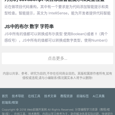
近在做项目代码重构，其中有一个要求是为代码添加智能提示和类
型检查。智能提示，英文为 IntelliSense，能为开发者提供代码智能
补全、悬浮提示、跳转定义等功能，帮助其正确并且快速完成编
码。
JS中的布尔 数字 字符串
JS中所有的值都可以转换成布尔类型 使用Boolean()或者 !!（两个
感叹号），JS中所有的值都可以转换成数字类型，使用Number()
或+。数字类型转换场景目的只有一个，用于计算，将后台传递的
数据，从字符串转换为数字并参与计算
点击更多...
内容以共享、参考、研究为目的,不存在任何商业目的。其版权属原作者所有,如有
侵权或违规,请与小编联系!情况属实本人将予以删除!
首页
技术导航
在线工具
技术文章
教程资源
前端标签
AI工具集
前端库/框架