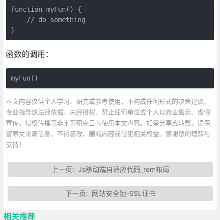
function myFun() {

    // do something

函数的调用：
myFun()
本文内容仅供个人学习、研究或参考使用，不构成任何形式的决策建议、
专业指导或法律依据。未经授权，禁止任何单位或个人以商业售卖、虚假
宣传、侵权传播等非学习研究目的使用本文内容。如需分享或转载，请保
留原文来源信息，不得篡改、删减内容或侵犯相关权益。感谢您的理解与
支持！
上一页:
Js移动端自适应代码_rem布局
下一页:
网站安全锁-SSL证书
相关推荐