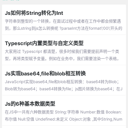
Js如何将String转化为Int
字符串到整型的一个转换，在面试过程中或者在工作中都会频繁遇
到，那么string到js怎么转换呢 ?parseInt方法在format\'00\'开头的
数字时会当作2进制转10进制的方法进行转换
Typescript内置类型与自定义类型
大家用过 Typescript 都清楚，很多时候我们需要提前声明一个类
型，再将类型赋予变量。例如在业务中，我们需要渲染一个表格，
往往需要定义：
Js实现base64,file和blob相互转换
JavaScript实现base64,file和blob相互转换：base64转为Blob；
Blob转为base64；base64转换为file；js图片转换为base64；在J
ava中base64和File相互转换
Js的6种基本数据类型
在JS中一共有六种数据类型 String:字符串 Number:数值 Boolean:
布尔值 Null:空值 Undefined:未定义 Object:对象 ,其中String,Num
ber,Boolean,Null,Undefined属于基本数据类型而Object属于引用