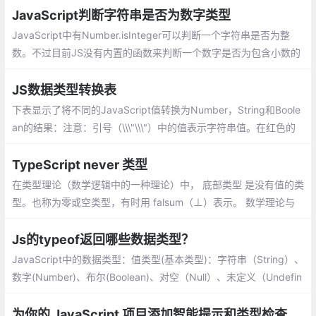
数据类型
JavaScript判断字符串是否为数字类型
JavaScript中有Number.isInteger可以判断一个字符串是否为整
数。不过目前JS没有内置的函数来判断一个数字是否为包含小数的
数字：
JS数据类型转换表
下表显示了将不同的JavaScript值转换为Number，String和Boole
an的结果：注意：引号（\\\"\\\"）中的值表示字符串值。在红色的
值是程序员可能不希望被转换为的值。
TypeScript never 类型
在类型理论（数学逻辑中的一种理论）中， 底部类型 是没有值的类
型。也称为零或空类型，有时用 falsum（⊥）表示。 数学理论与
计算机的发展是相辅相成的，底部类型在计算机科学中也有一定的
应用场景。
Js的typeof返回哪些数据类型？
JavaScript中的数据类型：值类型(基本类型)：字符串（String）、
数字(Number)、布尔(Boolean)、对空（Null）、未定义（Undefin
ed）、Symbol。引用数据类型：对象(Object)、数组(Array)、函
数(Function)。
为你的 JavaScript 项目添加智能提示和类型检查