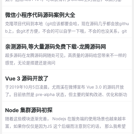
础，我们可以构建各式各样的APP，star-history这个项目也是这样
建立起来的，Github虽然没有提供直接查看项目star历史的功能
微信小程序代码源码案例大全
克隆项目代码到本地（git应该都要会哈，现在源码几乎都会放githu
b上，会git才方便，不会的可以自学一下哦，不会的也没关系，git
Hub上也提供直接下载的链接）;打开微信开发者工具；
亲测源码,等大量源码免费下载-龙腾源码网
超多源码在龙腾源码网随处可见，高质量的源码给您带来不一样的
感觉，无论是搭建还是询问
Vue 3 源码开放了
于2019年10月5日凌晨，尤雨溪在微博宣布 Vue 3.0 的源码开放
了。目前依然是 pre-alpha 状态，但主要的架构改进、优化和新功
能都已经完成，剩下的主要是完成一些 Vue 2 现有功能的移植
Node 集群源码初探
随着这些模块逐渐完善， Nodejs 在服务端的使用场景也越来越丰
富，如果你仅仅是因为JS 这个后缀而注意到它的话， 那么我希望
你能暂停脚步，好好了解一下这门年轻的语言，相信它会给你带来