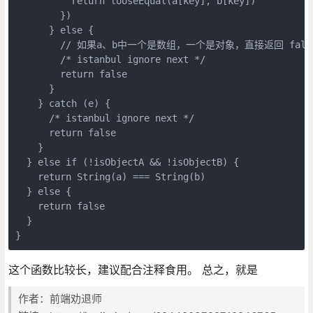
          return looseEqual(a[key], b[key])

        })

      } else {

        // 如果a、b中一个是数组，一个是对象，直接返回 false
        /* istanbul ignore next */

        return false

      }

    } catch (e) {

      /* istanbul ignore next */

      return false

    }

  } else if (!isObjectA && !isObjectB) {

    return String(a) === String(b)

  } else {

    return false

  }

}
这个函数比较长，建议配合注释食用。 总之，就是
作者：前端劝退师