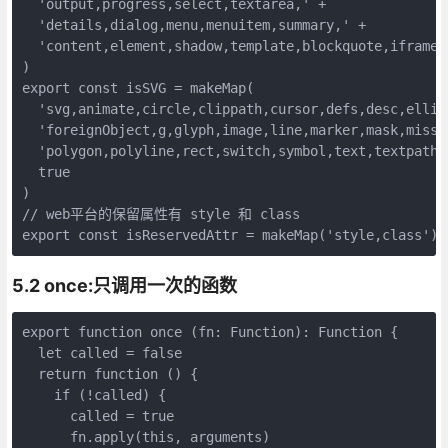
  'output,progress,select,textarea,' +

  'details,dialog,menu,menuitem,summary,' +

  'content,element,shadow,template,blockquote,iframe,t
)

export const isSVG = makeMap(

  'svg,animate,circle,clippath,cursor,defs,desc,ellip
  'foreignObject,g,glyph,image,line,marker,mask,missi
  'polygon,polyline,rect,switch,symbol,text,textpath,t
  true

)

// web平台的保留属性有 style 和 class

export const isReservedAttr = makeMap('style,class')
5.2 once:只调用一次的函数
export function once (fn: Function): Function {

  let called = false

  return function () {

    if (!called) {

      called = true

      fn.apply(this, arguments)
