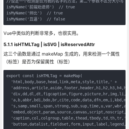
//设定一个检测是否为我的名字的方法，第二个参数不区分大小写

isMyName('前端劝退师')  // true

isMyName('帅比')  // true

isMyName('丑逼')  // false
Vue中类似的判断非常多，也很实用。
5.1.1 isHTMLTag | isSVG | isReservedAttr
这三个函数是通过 makeMap 生成的，用来检测一个属性
（标签）是否为保留属性（标签）
export const isHTMLTag = makeMap(

  'html,body,base,head,link,meta,style,title,' +

  'address,article,aside,footer,header,h1,h2,h3,h4,h5
  'div,dd,dl,dt,figcaption,figure,picture,hr,img,li,ma
  'a,b,abbr,bdi,bdo,br,cite,code,data,dfn,em,i,kbd,ma
  's,samp,small,span,strong,sub,sup,time,u,var,wbr,ar
  'embed,object,param,source,canvas,script,noscript,de
  'caption,col,colgroup,table,thead,tbody,td,th,tr,' +
  'button,datalist,fieldset,form,input,label,legend,m