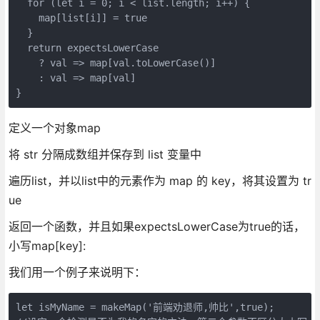
  for (let i = 0; i < list.length; i++) {

    map[list[i]] = true

  }

  return expectsLowerCase

    ? val => map[val.toLowerCase()]

    : val => map[val]

}
定义一个对象map
将 str 分隔成数组并保存到 list 变量中
遍历list，并以list中的元素作为 map 的 key，将其设置为 tr
ue
返回一个函数，并且如果expectsLowerCase为true的话，
小写map[key]:
我们用一个例子来说明下：
let isMyName = makeMap('前端劝退师,帅比',true); 
