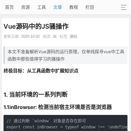
首页
资源
工具
文章
教程
栏目
Vue源码中的JS骚操作
更新日期:
2020-10-02
阅读:
3k
标签:
源码
本文不准备解析Vue源码的运行原理，仅单纯探寻vue中工具
函数中那些值得学习的骚操作
终极目标：从工具函数中扩展知识点
1. 当前环境的一系列判断
1.1inBrowser: 检测当前宿主环境是否是浏览器
// 通过判断 `window` 对象是否存在即可

export const inBrowser = typeof window !== 'undefined