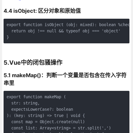
4.4 isObject: 区分对象和原始值
export function isObject (obj: mixed): boolean %checks
  return obj !== null && typeof obj === 'object'

}
5.Vue中的闭包骚操作
5.1 makeMap()：判断一个变量是否包含在传入字符
串里
export function makeMap (

  str: string,

  expectsLowerCase?: boolean

): (key: string) => true | void {

  const map = Object.create(null)

  const list: Array<string> = str.split(',')
