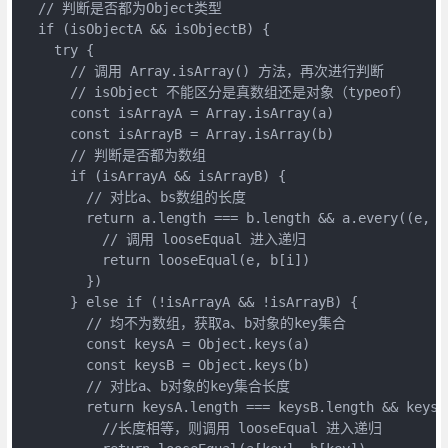
  // 判断是否都为Object类型

  if (isObjectA && isObjectB) {

    try {

      // 调用 Array.isArray() 方法，再次进行判断

      // isObject 不能区分是真数组还是对象（typeof）

      const isArrayA = Array.isArray(a)

      const isArrayB = Array.isArray(b)

      // 判断是否都为数组

      if (isArrayA && isArrayB) {

        // 对比a、bs数组的长度

        return a.length === b.length && a.every((e, i)
          // 调用 looseEqual 进入递归

          return looseEqual(e, b[i])

        })

      } else if (!isArrayA && !isArrayB) {

        // 均不为数组，获取a、b对象的key集合

        const keysA = Object.keys(a)

        const keysB = Object.keys(b)

        // 对比a、b对象的key集合长度

        return keysA.length === keysB.length && keysA.
          //长度相等，则调用 looseEqual 进入递归
