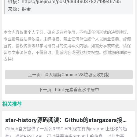
链接：https://juejin.im/post/6844903782719946765
来源：掘金
本文内容仅供个人学习、研究或参考使用，不构成任何形式的决策建议、
专业指导或法律依据。未经授权，禁止任何单位或个人以商业售卖、虚假
宣传、侵权传播等非学习研究目的使用本文内容。如需分享或转载，请保
留原文来源信息，不得篡改、删减内容或侵犯相关权益。感谢您的理解与
支持！
上一页:
深入理解Chrome V8垃圾回收机制
下一页:
html 元素垂直水平居中
相关推荐
star-history源码阅读：Github的stargazers接口与分页机制
Github官方提供了一系列REST API(现在有向graphql上迁移的趋
势)，通过REST API，可以获得许多Github上的信息，以此为基