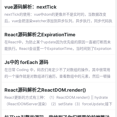
惊喜
vue源码解析：nextTick
nextTick的使用：vue中dom的更像并不是实时的，当数据改变
后，vue会把渲染watcher添加到异步队列，异步执行，同步代码执
行完成后再统一修改dom，我们看下面的代码。
React源码解析之ExpirationTime
在React中，为防止某个update因为优先级的原因一直被打断而未
能执行。React会设置一个ExpirationTime，当时间到了Expiration
Time的时候，如果某个update还未执行的话，React将会强制执行
该update，这就是ExpirationTime的作用。
Js中的 forEach 源码
在日常 Coding 中，码农们肯定少不了对数组的操作，其中很常用
的一个操作就是对数组进行遍历，查看数组中的元素，然后一顿操
作猛如虎。今天暂且简单地说说在 JavaScript 中 forEach。
React源码解析之ReactDOM.render()
React更新的方式有三种：（1）ReactDOM.render() || hydrate
（ReactDOMServer渲染）（2）setState（3）forceUpdate;接下
来，我们就来看下ReactDOM.render()源码