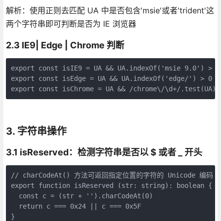
解析：使用正则去匹配 UA 中是否包含'msie'或者'trident'这
两个字符串即可判断是否为 IE 浏览器
2.3 IE9| Edge | Chrome 判断
export const isIE9 = UA && UA.indexOf('msie 9.0') > 0

export const isEdge = UA && UA.indexOf('edge/') > 0

export const isChrome = UA && /chrome\/\d+/.test(UA) 
3. 字符串操作
3.1 isReserved：检测字符串是否以 $ 或者 _ 开头
// charCodeAt() 方法可返回指定位置的字符的 Unicode 编码

export function isReserved (str: string): boolean {

  const c = (str + '').charCodeAt(0)

  return c === 0x24 || c === 0x5F

}