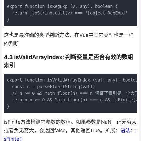
export function isRegExp (v: any): boolean {

  return _toString.call(v) === '[object RegExp]'

}
这也是最准确的类型判断方法，在Vue中其它类型也是一样
的判断
4.3 isValidArrayIndex: 判断变量是否含有效的数组
索引
export function isValidArrayIndex (val: any): boolean 
  const n = parseFloat(String(val))

  // n >= 0 && Math.floor(n) === n 保证了索引是一个大
  return n >= 0 && Math.floor(n) === n && isFinite(val
}
isFinite方法检测它参数的数值。如果参数是NaN，正无穷大
或者负无穷大，会返回false，其他返回true。扩展：
语法：i
sFinite()