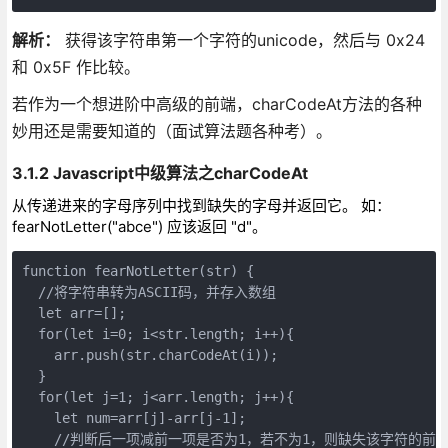
解析：
获得该字符串第一个字符的unicode，然后与 0x24
和 0x5F 作比较。
若作为一个想进阶中高级的前端，charCodeAt方法的各种
妙用还是需要知道的（面试算法题各种考）。
3.1.2 Javascript中级算法之charCodeAt
从传递进来的字母序列中找到缺失的字母并返回它。 如：
fearNotLetter("abce") 应该返回 "d"。
function fearNotLetter(str) {

  //将字符串转为ASCII码，并存入数组

  let arr=[];

  for(let i=0; i<str.length; i++){

    arr.push(str.charCodeAt(i));

  }

  for(let j=1; j<arr.length; j++){

    let num=arr[j]-arr[j-1];

    //判断后一项减前一项是否为1，若不为1，则缺失该字符的前一