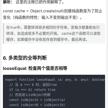
解析：
这里的注释已把作用解释了。
const cache = Object.create(null)创建纯函数是为了防止
变化（纯函数的特性：输入不变则输出不变）。
在Vue中，需要转译很多相同的字符串，若每次都重新执行
转译，会造成很多不必要的开销。 cache这个函数可以读取
缓存，如果缓存中没有就存放到缓存中，最后再读。
6. 多类型的全等判断
looseEqual: 检查两个值是否相等
export function looseEqual (a: any, b: any): boolean {
  // 当 a === b 时，返回true

  if (a === b) return true

  // 否则进入isObject判断

  const isObjectA = isObject(a)

  const isObjectB = isObject(b)
