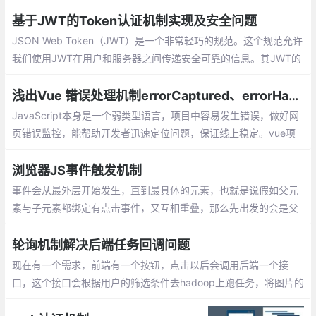
点，以认真学习javascript为中心，早日实
现成为前端高手的伟大梦想！
基于JWT的Token认证机制实现及安全问题
JSON Web Token（JWT）是一个非常轻巧的规范。这个规范允许
我们使用JWT在用户和服务器之间传递安全可靠的信息。其JWT的
组成：一个JWT实际上就是一个字符串，它由三部分组成，头部、
载荷与签名。
浅出Vue 错误处理机制errorCaptured、errorHandler
JavaScript本身是一个弱类型语言，项目中容易发生错误，做好网
页错误监控，能帮助开发者迅速定位问题，保证线上稳定。vue项
目需接入公司内部监控平台，本人之前vue errorHooks不甚了解,
决定探一探
浏览器JS事件触发机制
事件会从最外层开始发生，直到最具体的元素，也就是说假如父元
素与子元素都绑定有点击事件，又互相重叠，那么先出发的会是父
元素的事件，然后再传递到子元素。事件会从最内从的元素开始发
生，再向外传播，正好与事件捕获相反。
轮询机制解决后端任务回调问题
现在有一个需求，前端有一个按钮，点击以后会调用后端一个接
口，这个接口会根据用户的筛选条件去hadoop上跑任务，将图片的
base64转为img然后打包成zip，生成一个下载连接返回给前端，