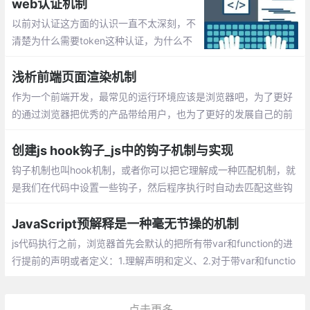
弹出下载框。hadoop上的这个任务耗时比较久
web认证机制
以前对认证这方面的认识一直不太深刻，不
清楚为什么需要token这种认证，为什么不
简单使用session存储用户登录信息等。最近
读了几篇大牛的博客才对认证机制方面有了
浅析前端页面渲染机制
进一步了解。
作为一个前端开发，最常见的运行环境应该是浏览器吧，为了更好
的通过浏览器把优秀的产品带给用户，也为了更好的发展自己的前
端职业之路，有必要了解从我们在浏览器地址栏输入网址到看到页
面这期间浏览器是如何进行工作的
创建js hook钩子_js中的钩子机制与实现
钩子机制也叫hook机制，或者你可以把它理解成一种匹配机制，就
是我们在代码中设置一些钩子，然后程序执行时自动去匹配这些钩
子；这样做的好处就是提高了程序的执行效率，减少了if else 的使
用同事优化代码结构
JavaScript预解释是一种毫无节操的机制
js代码执行之前，浏览器首先会默认的把所有带var和function的进
行提前的声明或者定义：1.理解声明和定义、2.对于带var和functio
n关键字的在预解释的时候操作不一样的、3.预解释只发生在当前的
作用域下
点击更多...