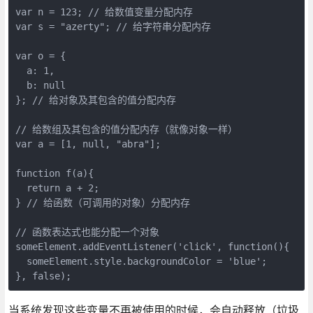
var n = 123; // 给数值变量分配内存

var s = "azerty"; // 给字符串分配内存

var o = {

  a: 1,

  b: null

}; // 给对象及其包含的值分配内存

// 给数组及其包含的值分配内存（就像对象一样）

var a = [1, null, "abra"]; 

function f(a){

  return a + 2;

} // 给函数（可调用的对象）分配内存

// 函数表达式也能分配一个对象

someElement.addEventListener('click', function(){

  someElement.style.backgroundColor = 'blue';

}, false);
当系统发现这些变量不再被使用的时候，会自动释放（垃圾