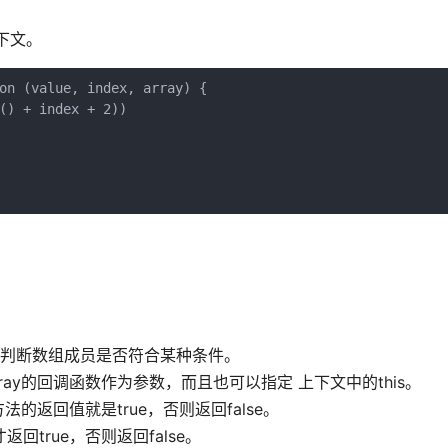
下文。
on (value, index, array) {

() + index + 2))

表示判断数组成员是否符合某种条件。
and array的回调函数作为参数，而且也可以指定 上下文中的this。
法的返回值就是true，否则返回false。
返回true，否则返回false。