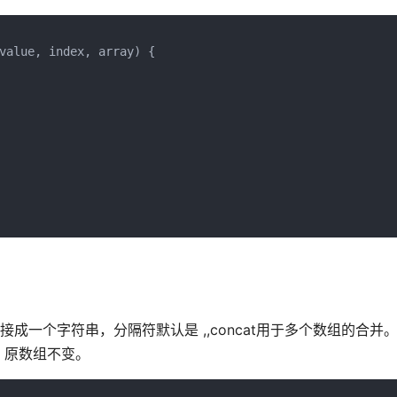
value, index, array) {

接成一个字符串，分隔符默认是 ,,concat用于多个数组的合并
，原数组不变。