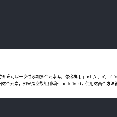
加多个元素吗，像这样 [].push('a', 'b', 'c', 'd', '
这个元素，如果是空数组则返回 undefined，使用这两个方法很