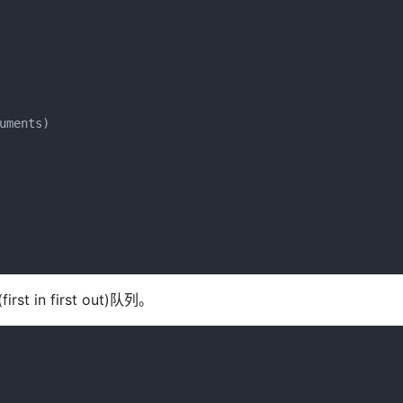
ments)

st in first out)队列。