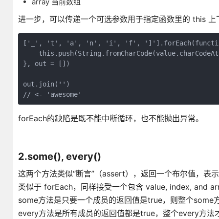
array 当前数组
进一步，可以传递一个可选参数用于指定函数里的 this 上
['_', 't', 'a', 'n', 'i', 'f', ']'].forEach(functi
    this.push(String.fromCharCode(value.charCodeAt
}, out = [])

out.join('')

forEach的缺陷是既不能中断循环，也不能抛出异常。
2.some(), every()
这两个方法类似“断言”（assert），返回一个布尔值，
类似于 forEach，同样接受一个包含 value, index, 
some方法是只要一个成员的返回值是true，则整个some方
every方法是所有成员的返回值都是true，整个every方法才