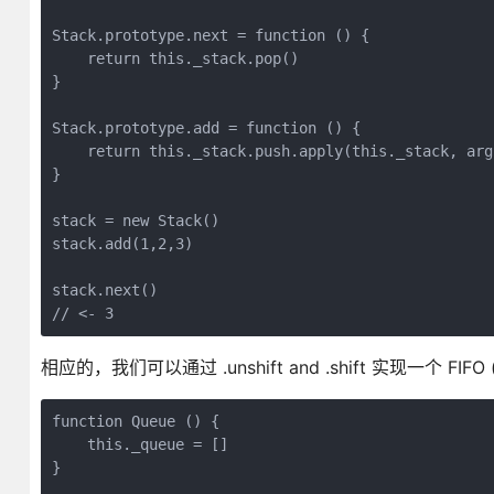
Stack.prototype.next = function () {

    return this._stack.pop()

}

Stack.prototype.add = function () {

    return this._stack.push.apply(this._stack, argu
}

stack = new Stack()

stack.add(1,2,3)

stack.next()

相应的，我们可以通过 .unshift and .shift 实现一个 FIFO (fir
function Queue () {

    this._queue = []

}
