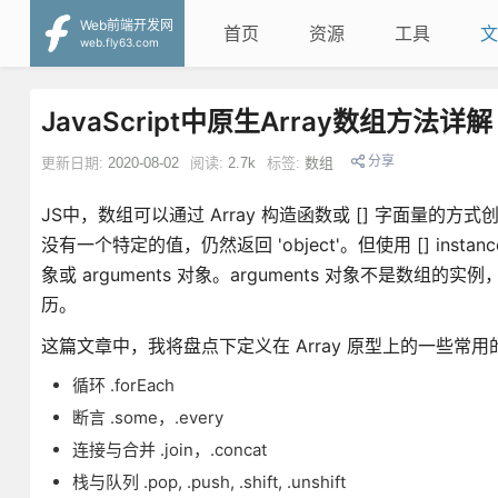
Web前端开发网
首页
资源
工具
文
web.fly63.com
JavaScript中原生Array数组方法详解
分享
更新日期:
2020-08-02
阅读:
2.7k
标签:
数组
JS中，数组可以通过 Array 构造函数或 [] 字面量的方式
没有一个特定的值，仍然返回 'object'。但使用 [] inst
象或 arguments 对象。arguments 对象不是数组
历。
这篇文章中，我将盘点下定义在 Array 原型上的一些常
循环 .forEach
断言 .some，.every
连接与合并 .join，.concat
栈与队列 .pop, .push, .shift, .unshift