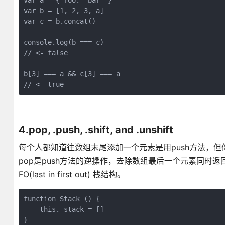
var a = { foo: 'bar' }

var b = [1, 2, 3, a]

var c = b.concat()

console.log(b === c)

// <- false

b[3] === a && c[3] === a

// <- true
4.pop, .push, .shift, and .unshift
每个人都知道往数组末尾添加一个元素是用push方法，但你知道可以一次性添
pop是push方法的逆操作，去除数组最后一个元素同时返回
FO(last in first out) 栈结构。
function Stack () {

    this._stack = []

}
