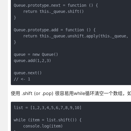
Queue.prototype.next = function () {

    return this._queue.shift()

}

Queue.prototype.add = function () {

    return this._queue.unshift.apply(this._queue, a
}

queue = new Queue()

queue.add(1,2,3)

queue.next()

使用 .shift (or .pop) 很容易用while循环清空一个数组
list = [1,2,3,4,5,6,7,8,9,10]

while (item = list.shift()) {

    console.log(item)
