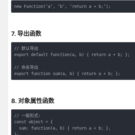
new Function(‘a’, ‘b’, ‘return a + b;’);
7. 导出函数
// 默认导出

export default function(a, b) { return a + b; };

// 命名导出

export function sum(a, b) { return a + b; };
8. 对象属性函数
// 一般形式:

const object = {

  sum: function(a, b) { return a + b; },

};
