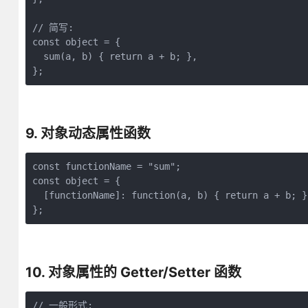
// 简写:

const object = {

  sum(a, b) { return a + b; },

};
9. 对象动态属性函数
const functionName = "sum";

const object = {

  [functionName]: function(a, b) { return a + b; },
};
10. 对象属性的 Getter/Setter 函数
// 一般形式:
