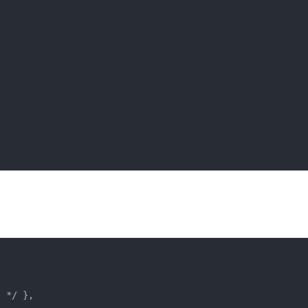
*/ },
