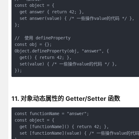
const object = {

  get answer { return 42; },

  set answer(value) { /* 一些操作value的代码 */ },

};

//  使用 defineProperty

const obj = {};

Object.defineProperty(obj, "answer", {

  get() { return 42; },

  set(value) { /* 一些操作value的代码 */ },

});
11. 对象动态属性的 Getter/Setter 函数
const functionName = "answer";

const object = {

  get [functionName]() { return 42; },

  set [functionName](value) { /* 一些操作value的代码 