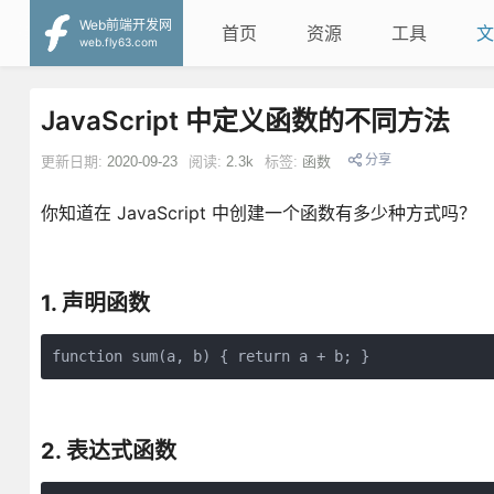
Web前端开发网
首页
资源
工具
文
web.fly63.com
JavaScript 中定义函数的不同方法
分享
更新日期:
2020-09-23
阅读:
2.3k
标签:
函数
你知道在 JavaScript 中创建一个函数有多少种方式吗？
1. 声明函数
function sum(a, b) { return a + b; } 
2. 表达式函数