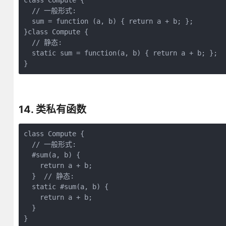
class Compute {

  // 一般形式:

  sum = function (a, b) { return a + b; };

}class Compute {

  // 静态:

  static sum = function(a, b) { return a + b; };

}
14. 类私有函数
class Compute {

  // 一般形式:

  #sum(a, b) {

    return a + b;

  }  // 静态:

  static #sum(a, b) {

    return a + b;

  }

}