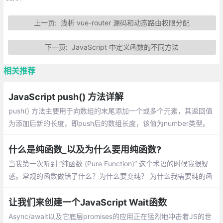
上一页:
浅析 vue-router 源码和动态路由权限分配
下一页:
JavaScript 中定义函数的不同方法
相关推荐
JavaScript push() 方法详解
push() 方法主要用于向数组的末尾添加一个或多个元素，其返回值
为添加后新的长度，即push后的数组长度，该值为number类型。
介绍：一个数组中添加新元素、把一个数组的值赋值到另一个数组
上、在对象使用push
什么是纯函数_以及为什么要用纯函数?
当我第一次听到 “纯函数 (Pure Function)” 这个术语的时候我很疑
惑。常规的函数做错了什么？为什么要变纯？ 为什么我需要纯的函
数？除非你已经知道什么是纯函数，否则你可能会问同样的疑惑
让我们来创建一个JavaScript Wait函数
Async/await以及它底层promises的应用正在猛烈地冲击着JS的世