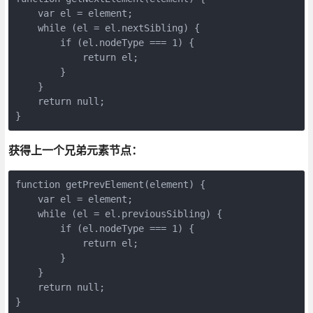
    var el = element;

    while (el = el.nextSibling) {

        if (el.nodeType === 1) {

            return el;

        }

    }

    return null;

获得上一个兄弟元素节点：
function getPrevElement(element) {

    var el = element;

    while (el = el.previousSibling) {

        if (el.nodeType === 1) {

            return el;

        }

    }

    return null;

}