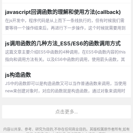
素，接受四个参数：初始值（上一次回调的返回值），当前元素
值，当前索引，原数组。
javascript回调函数的理解和使用方法(callback)
在js开发中，程序代码是从上而下一条线执行的，但有时候我们需
要等待一个操作结束后，再进行下一步操作，这个时候就需要用到
回调函数。 在js中，函数也是对象，确切地说：函数是用Function
()构造函数创建的Function对象。
js调用函数的几种方法_ES5/ES6的函数调用方式
这篇文章主要介绍ES5中函数的4种调用，在ES5中函数内容的this
指向和调用方法有关。以及ES6中函数的调用，使用箭头函数，其
中箭头函数的this是和定义时有关和调用无关。
js构造函数
JS中的函数即可以是构造函数又可以当作普通函数来调用，当使用
new来创建对象时，对应的函数就是构造函数，通过对象来调用时
就是普通函数。在我们平时工作中，经常会需要我们创建一个对
象，而我们更多的是使用对像直接量，直接创建
点击更多...
内容以共享、参考、研究为目的,不存在任何商业目的。其版权属原作者所有,如有