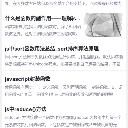
界。在大多数客户端和JS服务端平台的支持下，回调编程已经成为
过去的事情。当然，基于回调的编程很丑陋的。
什么是函数的副作用——理解js编程中函数的副作用
函数副作用是指当调用函数时，除了返回函
数值之外，还对主调用函数产生附加的影
响。副作用的函数不仅仅只是返回了一个
值，而且还做了其他的事情
js中sort函数用法总结_sort排序算法原理
js中sort方法用于对数组的元素进行排序，并返回数组。默认排序顺
序是根据字符串Unicode码点。如果要得到自己想要的结果，不管
是升序还是降序，就需要提供比较函数了。该函数比较两个值的大
小，然后返回一个用于说明这两个值的相对顺序的数字
javascript封装函数
使用函数有两步：1、定义函数，又叫声明函数， 封装函数。2、调
用函数var 变量 = 函数名(实参);对函数的参数和返回值的理解
js中reduce()方法
reduce() 方法接收一个函数作为累加器,reduce 为数组中的每一个
元素依次执行回调函数，不包括数组中被删除或从未被赋值的元