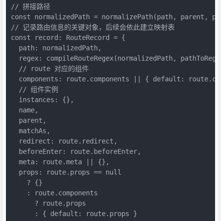
// 拼接路径

const normalizedPath = normalizePath(path, parent, pa
// 记录路由信息的关键对象，后续会依此建立映射表

const record: RouteRecord = {

  path: normalizedPath,

  regex: compileRouteRegex(normalizedPath, pathToRegex
  // route 对应的组件

  components: route.components || { default: route.com
  // 组件实例

  instances: {},

  name,

  parent,

  matchAs,

  redirect: route.redirect,

  beforeEnter: route.beforeEnter,

  meta: route.meta || {},

  props: route.props == null

    ? {}

    : route.components

      ? route.props

      : { default: route.props }
