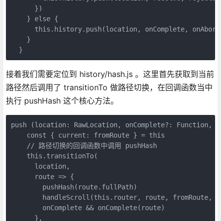
      })

    } else {

      this.history.push(location, onComplete, onAbort)
    }

  }
接着我们需要定位到 history/hash.js 。这里首先获取到当前
路径然后调用了 transitionTo 做路径切换，在回调函数当中
执行 pushHash 这个核心方法。
push (location: RawLocation, onComplete?: Function, on
    const { current: fromRoute } = this

    // 路径切换的回调函数中调用 pushHash

    this.transitionTo(

      location,

      route => {

        pushHash(route.fullPath)

        handleScroll(this.router, route, fromRoute, fa
        onComplete && onComplete(route)

      },
