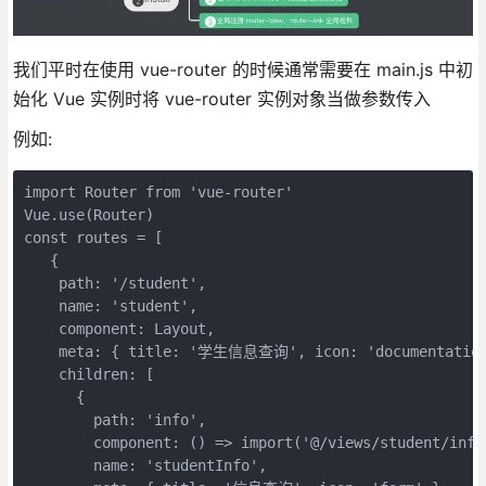
我们平时在使用 vue-router 的时候通常需要在 main.js 中初
始化 Vue 实例时将 vue-router 实例对象当做参数传入
例如:
import Router from 'vue-router'

Vue.use(Router)

const routes = [

   {

    path: '/student',

    name: 'student',

    component: Layout,

    meta: { title: '学生信息查询', icon: 'documentation'
    children: [

      {

        path: 'info',

        component: () => import('@/views/student/info'
        name: 'studentInfo',
