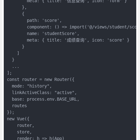
        meta: { title: '信息查询', icon: 'form' }

      },

      {

        path: 'score',

        component: () => import('@/views/student/score
        name: 'studentScore',

        meta: { title: '成绩查询', icon: 'score' }

      }

    ]

  }

  ...

];

const router = new Router({

  mode: "history",

  linkActiveClass: "active",

  base: process.env.BASE_URL,

  routes

});

new Vue({

    router,

    store,

    render: h => h(App)
