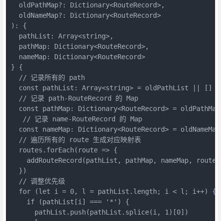
  oldPathMap?: Dictionary<RouteRecord>,

  oldNameMap?: Dictionary<RouteRecord>

): {

  pathList: Array<string>,

  pathMap: Dictionary<RouteRecord>,

  nameMap: Dictionary<RouteRecord>

} {

  // 记录所有的 path

  const pathList: Array<string> = oldPathList || []

  // 记录 path-RouteRecord 的 Map

  const pathMap: Dictionary<RouteRecord> = oldPathMap
   // 记录 name-RouteRecord 的 Map

  const nameMap: Dictionary<RouteRecord> = oldNameMap
  // 遍历所有的 route 生成对应映射表

  routes.forEach(route => {

    addRouteRecord(pathList, pathMap, nameMap, route)

  })

  // 调整优先级

  for (let i = 0, l = pathList.length; i < l; i++) {

    if (pathList[i] === '*') {

      pathList.push(pathList.splice(i, 1)[0])
