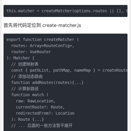
this.matcher = createMatcher(options.routes || [], th
首先将代码定位到 create-matcher.js
export function createMatcher (

  routes: Array<RouteConfig>,

  router: VueRouter

): Matcher {

  // 创建映射表

  const { pathList, pathMap, nameMap } = createRouteMa
  // 添加动态路由

  function addRoutes(routes){...}

  // 计算新路径

  function match (

    raw: RawLocation,

    currentRoute?: Route,

    redirectedFrom?: Location

  ): Route {...}

  // ... 后面的一些方法暂不展开
