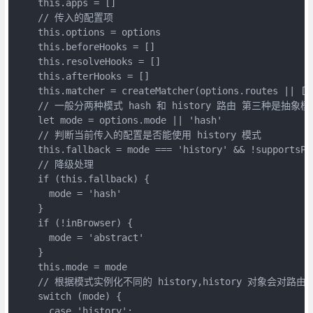
    this.apps = []

    // 传入的配置项

    this.options = options

    this.beforeHooks = []

    this.resolveHooks = []

    this.afterHooks = []

    this.matcher = createMatcher(options.routes || [],
    // 一般分两种模式 hash 和 history 路由 第三种是抽象模式
    let mode = options.mode || 'hash'

    // 判断当前传入的配置是否能使用 history 模式

    this.fallback = mode === 'history' && !supportsPu
    // 降级处理

    if (this.fallback) {

      mode = 'hash'

    }

    if (!inBrowser) {

      mode = 'abstract'

    }

    this.mode = mode

    // 根据模式实例化不同的 history,history 对象会对路由进行
    switch (mode) {

      case 'history':
