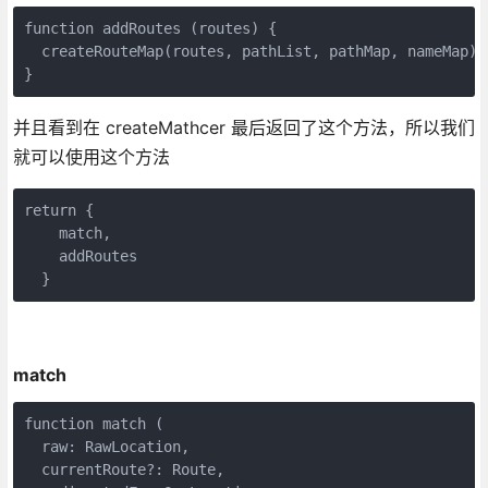
function addRoutes (routes) {

  createRouteMap(routes, pathList, pathMap, nameMap)

}
并且看到在 createMathcer 最后返回了这个方法，所以我们
就可以使用这个方法
return {

    match,

    addRoutes

  }
match
function match (

  raw: RawLocation,

  currentRoute?: Route,
