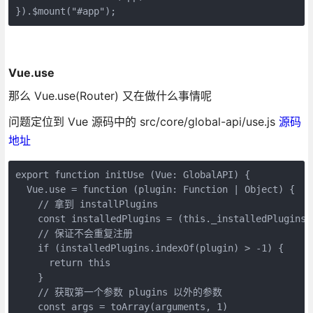
}).$mount("#app");
Vue.use
那么 Vue.use(Router) 又在做什么事情呢
问题定位到 Vue 源码中的 src/core/global-api/use.js
源码
地址
export function initUse (Vue: GlobalAPI) {

  Vue.use = function (plugin: Function | Object) {

    // 拿到 installPlugins 

    const installedPlugins = (this._installedPlugins 
    // 保证不会重复注册

    if (installedPlugins.indexOf(plugin) > -1) {

      return this

    }

    // 获取第一个参数 plugins 以外的参数

    const args = toArray(arguments, 1)
