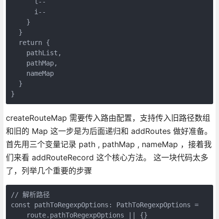
      l--

      i--

    }

  }

  return {

    pathList,

    pathMap,

    nameMap

  }

}
createRouteMap 需要传入路由配置，支持传入旧路径数组
和旧的 Map 这一步是为后面递归和 addRoutes 做好准备。
首先用三个变量记录 path , pathMap , nameMap ，接着我
们来看 addRouteRecord 这个核心方法。 这一块代码太多
了，列举几个重要的步骤
// 解析路径

const pathToRegexpOptions: PathToRegexpOptions =

    route.pathToRegexpOptions || {}
