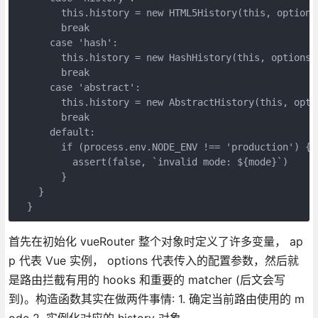
        this.history = new HTML5History(this, options.
        break

      case 'hash':

        this.history = new HashHistory(this, options.b
        break

      case 'abstract':

        this.history = new AbstractHistory(this, optio
        break

      default:

        if (process.env.NODE_ENV !== 'production') {

          assert(false, `invalid mode: ${mode}`)

        }

    }

  }
首先在初始化 vueRouter 整个对象时定义了许多变量， ap
p 代表 Vue 实例， options 代表传入的配置参数，然后就
是路由拦截有用的 hooks 和重要的 matcher (后文会写
到)。构造函数其实在做两件事情: 1. 确定当前路由使用的 m