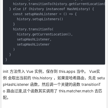
    history.transitionTo(history.getCurrentLocation())
  } else if (history instanceof HashHistory) {

    const setupHashListener = () => {

      history.setupListeners()

    }

    history.transitionTo(

      history.getCurrentLocation(),

      setupHashListener,

      setupHashListener

    )

  }

}
init 方法传入 Vue 实例，保存到 this.apps 当中。 Vue实
例 会取出当前的 this.history ，如果是哈希路由，先走 setu
pHashListener 函数，然后调一个关键的函数 transitionT
o 路由过渡,这个函数其实调用了 this.matcher.match 去匹
配。