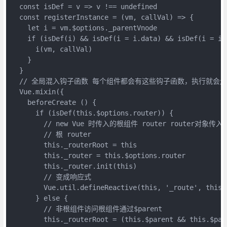
  const isDef = v => v !== undefined

  const registerInstance = (vm, callVal) => {

    let i = vm.$options._parentVnode

    if (isDef(i) && isDef(i = i.data) && isDef(i = i.
      i(vm, callVal)

    }

  }

  // 全局混入钩子函数 每个组件都会有这些钩子函数，执行就会走
  Vue.mixin({

    beforeCreate () {

      if (isDef(this.$options.router)) {

        // new Vue 时传入的根组件 router router对象传入时
        // 根 router

        this._routerRoot = this

        this._router = this.$options.router

        this._router.init(this)

        // 变成响应式

        Vue.util.defineReactive(this, '_route', this.
      } else {

        // 非根组件访问根组件通过$parent

        this._routerRoot = (this.$parent && this.$par