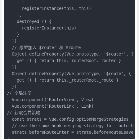
      }

      registerInstance(this, this)

    },

    destroyed () {

      registerInstance(this)

    }

  })

  // 原型加入 $router 和 $route

  Object.defineProperty(Vue.prototype, '$router', {

    get () { return this._routerRoot._router }

  })

  Object.defineProperty(Vue.prototype, '$route', {

    get () { return this._routerRoot._route }

  })

// 全局注册

  Vue.component('RouterView', View)

  Vue.component('RouterLink', Link)

// 获取合并策略

  const strats = Vue.config.optionMergeStrategies

  // use the same hook merging strategy for route hook
  strats.beforeRouteEnter = strats.beforeRouteLeave =
}