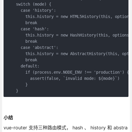
    switch (mode) {

      case 'history':

        this.history = new HTML5History(this, options.
        break

      case 'hash':

        this.history = new HashHistory(this, options.b
        break

      case 'abstract':

        this.history = new AbstractHistory(this, optio
        break

      default:

        if (process.env.NODE_ENV !== 'production') {

          assert(false, `invalid mode: ${mode}`)

        }

    }
小结
vue-router 支持三种路由模式， hash 、 history 和 abstra