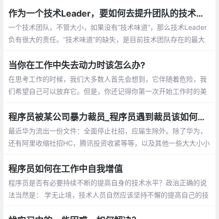
这样的症状。
作为一个技术Leader，要如何去提升团队的技术氛围
一个技术团队，不管大小，如果没有“技术味道”，那么技术Leader
负有很大的责任。“技术味道”的缺失，是目前技术团队存在的最大
问题。特别是做业务开发的技术团队，如果管理者完全不关心技术
细节，绩效完全和业务KPI绑定
当你在工作中失去动力时该怎么办?
在思考工作的时候，我们大多数人首先会想到，它伴随着危险，我
们希望自己可以放弃它。但是，你还记得你第一次开始工作时的美
好时光、那种感觉和紧张吗？那时候在你内心涌动的工作态度和动
力是无可匹敌的
程序员被某公司暴力裁员_程序员遇到裁员该如何应对？
最近华为流出一份文件：全面停止社招，应届生除外。除了华为，
还有阿里收缩社招HC，腾讯投资收紧等等，以及其他一些大大小小
的互联网公司纷纷爆出缩减招聘。虽然有些公司出来辟谣，但是这
些肯定不是空穴来风。
程序员如何在工作中自我增值
程序员是否有必要持续不断的提高自身的技术水平？政治正确的说
法当然是： 学无止境，技术人员自然应该坚持不懈的提高自己的技
术水平啦。但是，一般情况下，一个技术岗位对于从业人员的要求