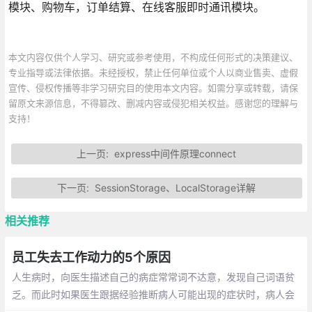
模块、购物车，订单结算、在线客服即时通讯模块。
本文内容仅供个人学习、研究或参考使用，不构成任何形式的决策建议、
专业指导或法律依据。未经授权，禁止任何单位或个人以商业售卖、虚假
宣传、侵权传播等非学习研究目的使用本文内容。如需分享或转载，请保
留原文来源信息，不得篡改、删减内容或侵犯相关权益。感谢您的理解与
支持！
上一页:
express中间件原理connect
下一页:
SessionStorage、LocalStorage详解
相关推荐
员工失去工作动力的5个原因
人生病时，向医生描述自己的病症常常词不达意，发现自己词语贫
乏。而此时如果医生跟据经验推断病人可能出现的症状时，病人会
觉得用词贴切恰当，自己虽然没想出来但是明确感受到自己确实有