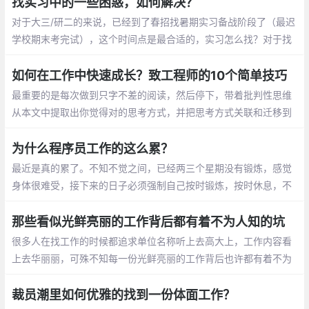
会有两个方面
找实习中的一些困惑，如何解决？
对于大三/研二的来说，已经到了春招找暑期实习备战阶段了（最迟
学校期末考完试），这个时间点是最合适的，实习怎么找？对于找
实习，大三/研二的一定要从战略上重视起来，要有自己的战略、打
法，才能打好这一仗；
如何在工作中快速成长？致工程师的10个简单技巧
最重要的是每次做到只字不差的阅读，然后停下，带着批判性思维
从本文中提取出你觉得对的思考方式，并把思考方式关联和迁移到
自己身上，经过实践内化成自己的认知，就是非常成功的一次阅
读。
为什么程序员工作的这么累？
最近是真的累了。不知不觉之间，已经两三
个星期没有锻炼，感觉身体很难受，接下来
的日子必须强制自己按时锻炼，按时休息，
不然真的是不知道哪天就挂了
那些看似光鲜亮丽的工作背后都有着不为人知的坑
很多人在找工作的时候都追求单位名称听上
去高大上，工作内容看上去华丽丽，可殊不
知每一份光鲜亮丽的工作背后也许都有着不
为外人所知的“坑”。
裁员潮里如何优雅的找到一份体面工作？