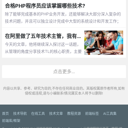
合格PHP程序员应该掌握哪些技术?
除了能够完成基本的PHP业务开发，还能够解决大部分深入复杂的
技术问题，并且可以独立设计完成中大型的系统设计和开发工作；
自己能够独立hold深入某个技术方向，在这块比较专业
在阿里做了五年技术主管，我有话想说
今天的文章，他将继续深入探讨这一话题，
从管理的角度分享技术TL的核心职责，主要
包括团队建设、团队管理、团队文化、沟通
与辅导、招聘与解雇等，希望与大家共同探
点击更多...
讨、交流。
内容以共享、参考、研究为目的,不存在任何商业目的。其版权属原作者所有,如有
侵权或违规,请与小编联系!情况属实本人将予以删除!
首页
技术导航
在线工具
技术文章
教程资源
前端标签
AI工具集
前端库/框架