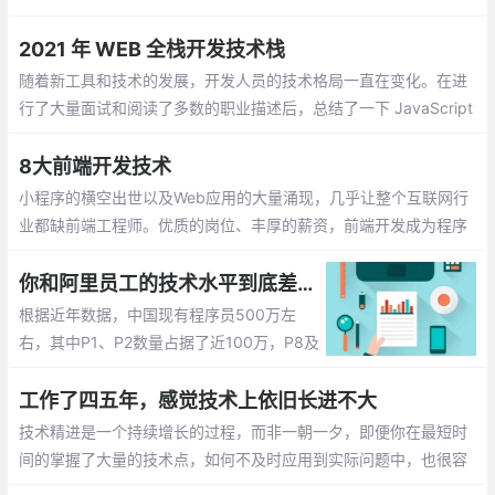
断增长自己的价值，才会成为你在涨薪谈判中的重要筹码.
2021 年 WEB 全栈开发技术栈
随着新工具和技术的发展，开发人员的技术格局一直在变化。在进
行了大量面试和阅读了多数的职业描述后，总结了一下 JavaScript
开发人员应该掌握的现代技术栈
8大前端开发技术
小程序的横空出世以及Web应用的大量涌现，几乎让整个互联网行
业都缺前端工程师。优质的岗位、丰厚的薪资，前端开发成为程序
员圈内“钱”途飙升最快的岗位。但火爆形势下，应接不暇的技术迭
代，与高质量系统化提升导致的学习资源短缺
你和阿里员工的技术水平到底差几个等级
根据近年数据，中国现有程序员500万左
右，其中P1、P2数量占据了近100万，P8及
以下程序员约有490万，P9及以上仅有10
万。80后是企业的技术支柱，90后已开始
工作了四五年，感觉技术上依旧长进不大
逐步成为企业的中坚力量
技术精进是一个持续增长的过程，而非一朝一夕，即便你在最短时
间的掌握了大量的技术点，如何不及时应用到实际问题中，也很容
易被遗忘。有朋友会说，我平时也挺努力的，一直不间断的学习