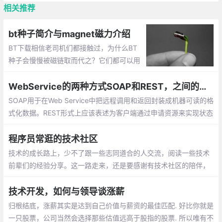
相关推荐
bt种子简介与magnet磁力介绍
BT下载相信老司机们都接触过，为什么BT
种子会慢慢被磁链取而代之？它们都可以用
于BT下载，除了文件和字符串这表面上的区
别，背后的技术上又有何不同？
WebService的两种方式SOAP和REST，之间的区别与优缺点
SOAP用于在Web Service中把远程调用和返回封装成机器可读的格
式化数据。REST形式上应该表述为客户端通过申请资源来实现状态
的转换，在这个角度系统可以看成一台虚拟的状态机。
程序员常逛的技术社区
技术的成长路上，少不了跟一些志同道合的人交流，阅读一些技术
前辈们的经验分享。这一路走来，还是要感谢有技术社区的陪伴，
让码字之余，在技术、以及技术以外，都有不少收获。
技术开发，如何与领导谈涨薪
归根结底，涨薪其实是达到自己价值与薪资的最佳匹配. 好比你就是
一只股票，公司当然会选择那些估值远高于股指的股票. 所以唯有不