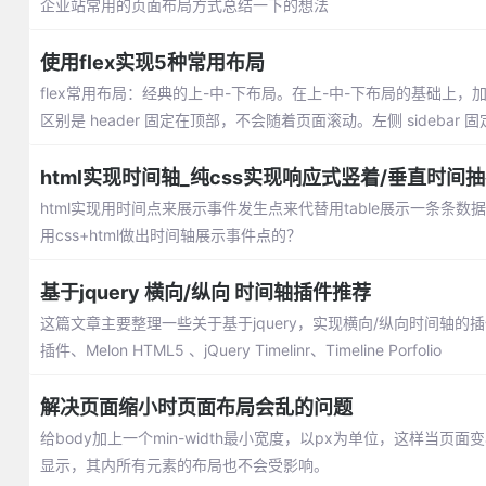
企业站常用的页面布局方式总结一下的想法
使用flex实现5种常用布局
flex常用布局：经典的上-中-下布局。在上-中-下布局的基础上，加了
区别是 header 固定在顶部，不会随着页面滚动。左侧 sideba
html实现时间轴_纯css实现响应式竖着/垂直时间
html实现用时间点来展示事件发生点来代替用table展示一条
用css+html做出时间轴展示事件点的？
基于jquery 横向/纵向 时间轴插件推荐
这篇文章主要整理一些关于基于jquery，实现横向/纵向时间轴的插件推荐：jquery
插件、Melon HTML5 、jQuery Timelinr、Timeline Porfolio
解决页面缩小时页面布局会乱的问题
给body加上一个min-width最小宽度，以px为单位，这样
显示，其内所有元素的布局也不会受影响。