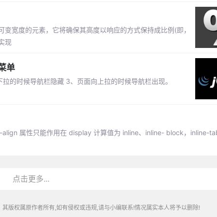
即给定可变宽度的元素，它将确保其高度以响应的方式保持成比例(即，
实现
菜单
向下拉的时候导航栏隐藏 3、页面向上拉的时候导航栏出现。
gn 属性只能作用在 display 计算值为 inline、inline- block，inline-tabl
点击更多...
其版权属原作者所有,如有侵权或违规,请与小编联系!情况属实本人将予以删除!