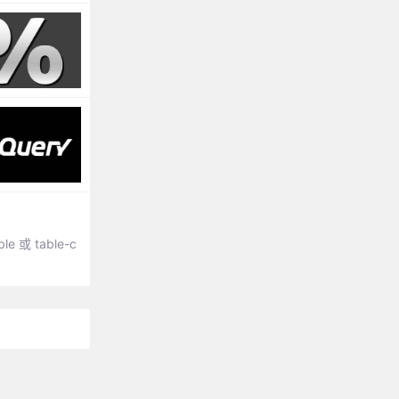
e 或 table-c