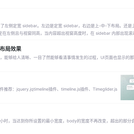
左侧定宽 sidebar。左边是定宽 sidebar，右边是上-中-下布局。还是
r 固定在左侧且与视窗同高，当内容超出视窗高度时，在 sidebar 内部出现
抽布局效果
条数据，能够给人清晰、一目了然能够看清事情发生的过程，UI页面也显示的
.jqtimeline插件、timeline.js插件、Timeglider.js
当页面变小时，当达到你所设置的最小宽度，body的宽度不再改变，超出的部