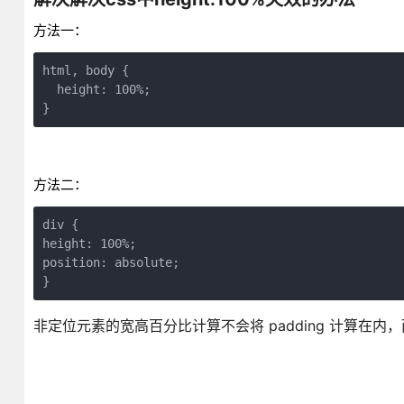
方法一：
html, body {

  height: 100%;

}
方法二：
div {

height: 100%;

position: absolute;

}
非定位元素的宽高百分比计算不会将 padding 计算在内