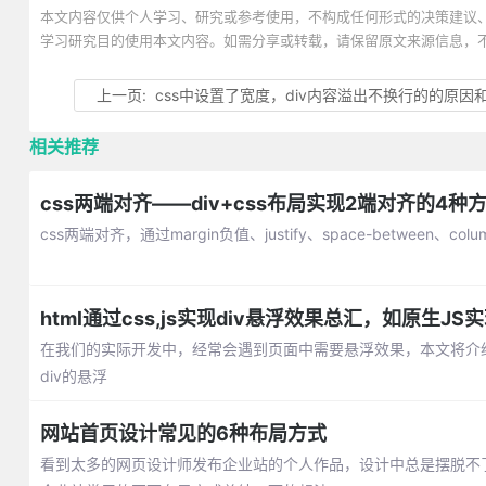
本文内容仅供个人学习、研究或参考使用，不构成任何形式的决策建议
学习研究目的使用本文内容。如需分享或转载，请保留原文来源信息，
上一页:
css中设置了宽度，div内容溢出不换行的的原因和解决
相关推荐
css两端对齐——div+css布局实现2端对齐的4种
css两端对齐，通过margin负值、justify、space-between、c
html通过css,js实现div悬浮效果总汇，如原生J
在我们的实际开发中，经常会遇到页面中需要悬浮效果，本文将介绍通
div的悬浮
网站首页设计常见的6种布局方式
看到太多的网页设计师发布企业站的个人作品，设计中总是摆脱不