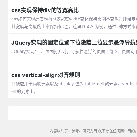
css实现保持div的等宽高比
css如何实现高度height随宽度width变化保持比例不变呢？
其宽度与高度的比率保持恒定)。这里以 4:3 为例，通过2种方式来
JQuery实现的固定位置下拉隐藏上拉显示悬浮导航
JQuery实现：1、页面打开时，导航栏悬浮的页面上部 2、页面
css vertical-align对齐规则
只能应用于内联元素以及 display 值为 table-cell 的元素。vertical-ali
ell 的元素上。
内容以共享、参考、研究为目的,不存在任何商业目的。