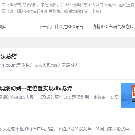
、专业指导或法律依据。未经授权，禁止任何单位或个人以商业售卖、虚假宣传
不得篡改、删减内容或侵犯相关权益。感谢您的理解与支持！
方法
下一页:
什么是BFC布局——浅析BFC布局的概念
方法总结
olumn-count等多种方式来实现css的两端对齐。
S实现滚动到一定位置实现div悬浮
过fixed的实现，以及通过原生Js实现滚动到一定位置，实现
了大框套小框的设计布局思路，不加思索的跳入单一的网页布局形式中，