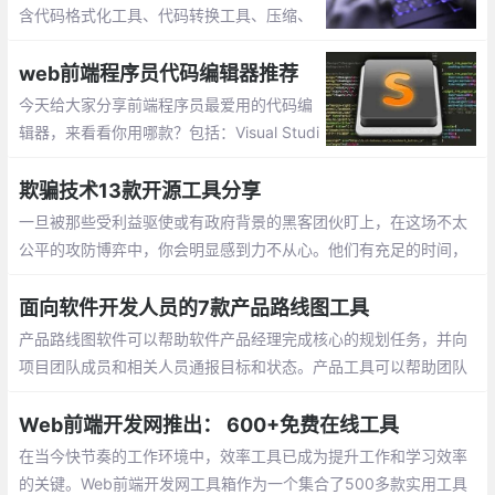
含代码格式化工具、代码转换工具、压缩、
加密解密工具等，工具在手,事半功倍,工作
无忧。
web前端程序员代码编辑器推荐
今天给大家分享前端程序员最爱用的代码编
辑器，来看看你用哪款？包括：Visual Studi
o Code、Atom、HBuilder、Sublime Tex
t、Dreamweaver、Brackets、Notepad++
欺骗技术13款开源工具分享
一旦被那些受利益驱使或有政府背景的黑客团伙盯上，在这场不太
公平的攻防博弈中，你会明显感到力不从心。他们有充足的时间，
有娴熟的技术和丰富的资源，而且只要在无数次的尝试中成功一次
就可以大获全胜
面向软件开发人员的7款产品路线图工具
产品路线图软件可以帮助软件产品经理完成核心的规划任务，并向
项目团队成员和相关人员通报目标和状态。产品工具可以帮助团队
制定战略、确定目标的优先级、安排要完成的工作，并使每个人在
整个产品生命周期中步调一致
Web前端开发网推出： 600+免费在线工具
在当今快节奏的工作环境中，效率工具已成为提升工作和学习效率
的关键。Web前端开发网工具箱作为一个集合了500多款实用工具