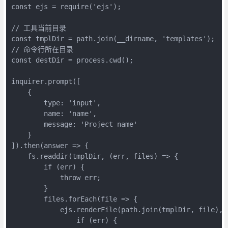
const ejs = require('ejs');

// 工具当前目录

const tmplDir = path.join(__dirname, 'templates');

// 命令行所在目录

const destDir = process.cwd();

inquirer.prompt([

    {

        type: 'input',

        name: 'name',

        message: 'Project name'

    }

]).then(answer => {

    fs.readdir(tmplDir, (err, files) => {

        if (err) {

            throw err;

        }

        files.forEach(file => {

            ejs.renderFile(path.join(tmplDir, file), 
                if (err) {
