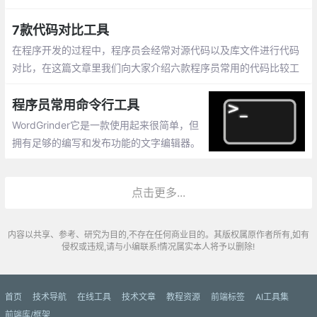
的在线平台，为程序员、设计师、办公人士和普通用户提供了无需
下载安装、直接在浏览器中使用的便捷解决方案。
7款代码对比工具
在程序开发的过程中，程序员会经常对源代码以及库文件进行代码
对比，在这篇文章里我们向大家介绍六款程序员常用的代码比较工
具。
程序员常用命令行工具
WordGrinder它是一款使用起来很简单，但
拥有足够的编写和发布功能的文字编辑器。
Proselint：它是一款全能的实时检查工具。
GNU Aspell：
点击更多...
内容以共享、参考、研究为目的,不存在任何商业目的。其版权属原作者所有,如有
侵权或违规,请与小编联系!情况属实本人将予以删除!
首页
技术导航
在线工具
技术文章
教程资源
前端标签
AI工具集
前端库/框架