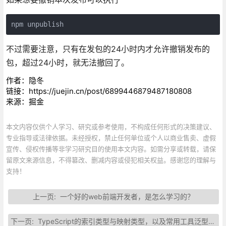
npm unpublish
不过需要注意，只有在发包的24小时内才允许撤销发布的
包，超过24小时，就无法撤回了。
作者：隐冬
链接：https://juejin.cn/post/6899446879487180808
来源：掘金
本文内容仅供个人学习、研究或参考使用，不构成任何形式的决策建议、
专业指导或法律依据。未经授权，禁止任何单位或个人以商业售卖、虚假
宣传、侵权传播等非学习研究目的使用本文内容。如需分享或转载，请保
留原文来源信息，不得篡改、删减内容或侵犯相关权益。感谢您的理解与
支持！
上一页:
一个好的web前端开发者，是怎么学习的？
下一页:
TypeScript的索引类型与映射类型，以及常用工具泛型的实现