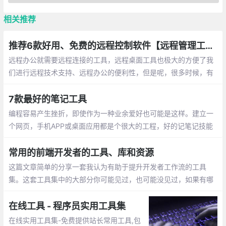
相关推荐
推荐6款好用、免费的远程控制软件【远程管理工具】
远程办公就需要远程连接的工具，远程桌面工具也极大的方便了我
们进行远程技术支持、远程办公的便利性，但是呢，很多时候，有
些工具不支持电脑或者手机操作
7款最好的笔记工具
编程容易产生挫折，即使作为一种业余爱好也可能是这样。建立一
个网页，手机APP或桌面应用都是个很大的工程，好的记笔记技能
是让这个工程井然有序的关键，也是克服压力、绝望和倦怠的好方
法。
常用的前端开发者的工具、库和资源
这篇文章简单的分享一套我认为有助于提升开发者工作流的工具
集。这套工具集中的大部分你可能见过，也可能没见过，如果有哪
个/些让你眼前一亮，那么我的分享就很值了。这个列表包含许多种
类的资源，所以这里我将它们分组整理。
在线工具 - 程序员实用工具集
在线实用工具集-免费提供站长常用工具,包