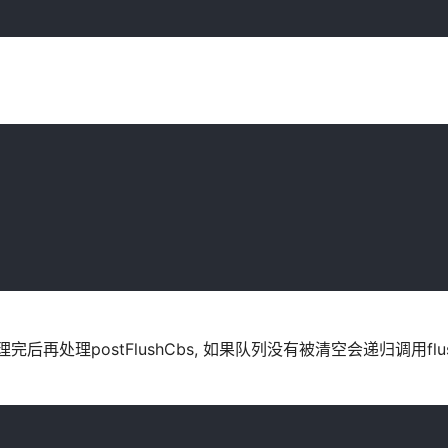
再处理postFlushCbs, 如果队列没有被清空会递归调用flus