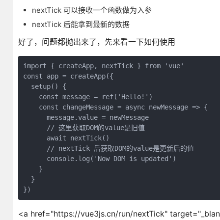
nextTick 可以接收一个函数做为入参
nextTick 后能拿到最新的数据
好了，问题都抛出来了，先来看一下如何使用
import { createApp, nextTick } from 'vue'

const app = createApp({

  setup() {

    const message = ref('Hello!')

    const changeMessage = async newMessage => {

      message.value = newMessage

      // 这里获取DOM的value是旧值

      await nextTick()

      // nextTick 后获取DOM的value是更新后的值

      console.log('Now DOM is updated')

    }

  }

<a href="https://vue3js.cn/run/nextTick" target="