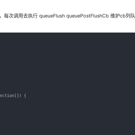
调用去执行 queueFlush queuePostFlushCb 维护cb
ction[]) {
