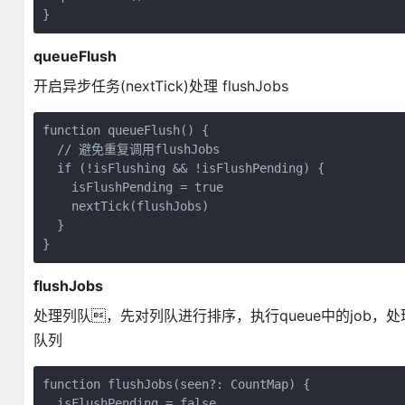
queueFlush
开启异步任务(nextTick)处理 flushJobs
function queueFlush() {

  // 避免重复调用flushJobs

  if (!isFlushing && !isFlushPending) {

    isFlushPending = true

    nextTick(flushJobs)

  }

flushJobs
处理列队，先对列队进行排序，执行queue中的job，处理完后
队列
function flushJobs(seen?: CountMap) {

  isFlushPending = false
