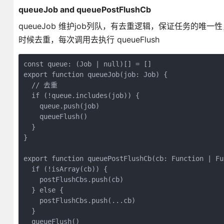
queueJob and queuePostFlushCb
queueJob 维护job列队，有去重逻辑，保证任务的唯一性，每次
时候去重，每次调用去执行 queueFlush
const queue: (Job | null)[] = []

export function queueJob(job: Job) {

  // 去重 

  if (!queue.includes(job)) {

    queue.push(job)

    queueFlush()

  }

}

export function queuePostFlushCb(cb: Function | Fun
  if (!isArray(cb)) {

    postFlushCbs.push(cb)

  } else {

    postFlushCbs.push(...cb)

  }

  queueFlush()
