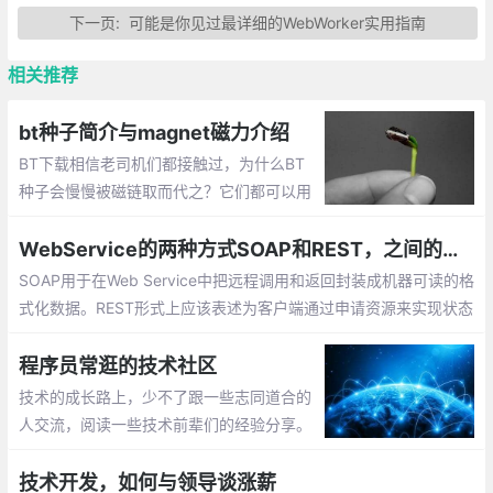
下一页:
可能是你见过最详细的WebWorker实用指南
相关推荐
bt种子简介与magnet磁力介绍
BT下载相信老司机们都接触过，为什么BT
种子会慢慢被磁链取而代之？它们都可以用
于BT下载，除了文件和字符串这表面上的区
别，背后的技术上又有何不同？
WebService的两种方式SOAP和REST，之间的区别与优缺点
SOAP用于在Web Service中把远程调用和返回封装成机器可读的格
式化数据。REST形式上应该表述为客户端通过申请资源来实现状态
的转换，在这个角度系统可以看成一台虚拟的状态机。
程序员常逛的技术社区
技术的成长路上，少不了跟一些志同道合的
人交流，阅读一些技术前辈们的经验分享。
这一路走来，还是要感谢有技术社区的陪
伴，让码字之余，在技术、以及技术以外，
技术开发，如何与领导谈涨薪