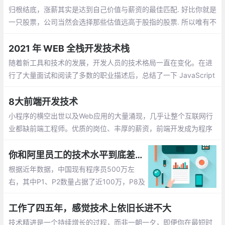
都有不少收获。
归根结底，涨薪其实是达到自己价值与薪资的最佳匹配. 好比你就是
一只股票，公司当然会选择那些估值远高于股指的股票. 所以唯有不
断增长自己的价值，才会成为你在涨薪谈判中的重要筹码.
2021 年 WEB 全栈开发技术栈
随着新工具和技术的发展，开发人员的技术格局一直在变化。在进
行了大量面试和阅读了多数的职业描述后，总结了一下 JavaScript
开发人员应该掌握的现代技术栈
8大前端开发技术
小程序的横空出世以及Web应用的大量涌现，几乎让整个互联网行
业都缺前端工程师。优质的岗位、丰厚的薪资，前端开发成为程序
员圈内“钱”途飙升最快的岗位。但火爆形势下，应接不暇的技术迭
代，与高质量系统化提升导致的学习资源短缺
你和阿里员工的技术水平到底差几个等级
根据近年数据，中国现有程序员500万左
右，其中P1、P2数量占据了近100万，P8及
以下程序员约有490万，P9及以上仅有10
万。80后是企业的技术支柱，90后已开始
工作了四五年，感觉技术上依旧长进不大
逐步成为企业的中坚力量
技术精进是一个持续增长的过程，而非一朝一夕，即便你在最短时