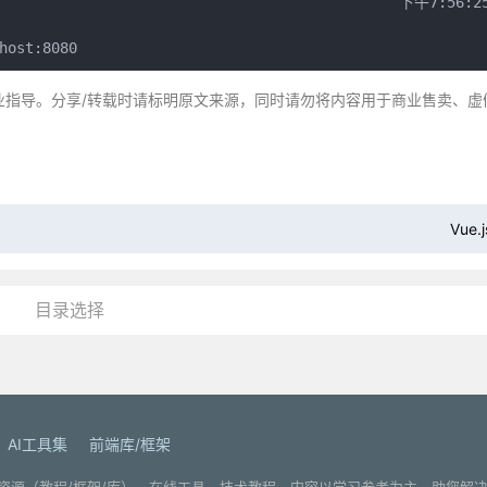
                                               下午7:56:25
host:8080
业指导。分享/转载时请标明原文来源，同时请勿将内容用于商业售卖、虚
Vue
目录选择
AI工具集
前端库/框架