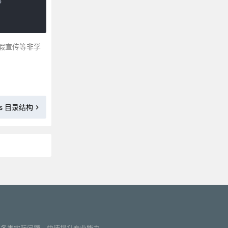


假宣传等非学
.js 目录结构
更多»