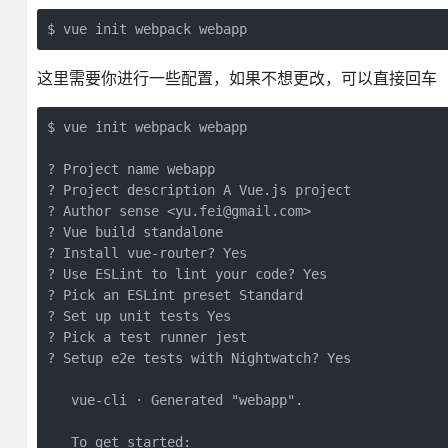
这里需要你进行一些配置，如果不想更改，可以直接回车
$ vue init webpack webapp  

? Project name webapp

? Project description A Vue.js project

? Author sense <yu.fei@gmail.com>

? Vue build standalone

? Install vue-router? Yes

? Use ESLint to lint your code? Yes

? Pick an ESLint preset Standard

? Set up unit tests Yes

? Pick a test runner jest

? Setup e2e tests with Nightwatch? Yes

   vue-cli · Generated "webapp".

   To get started:
