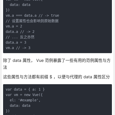
  data: data

})

vm.a === data.a // -> true

// 设置属性也会影响到原始数据

vm.a = 2

data.a // -> 2

// ... 反之亦然

data.a = 3

除了 data 属性， Vue 范例暴露了一些有用的范例属性与方
法
这些属性与方法都有前缀 $ ，以便与代理的 data 属性区分
var data = { a: 1 }

var vm = new Vue({

  el: '#example',

  data: data

})
