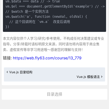
vm.$data === data // -> true

vm.$el === document.getElementById('example') // -> tr
// $watch 是一个实例方法

vm.$watch('a', function (newVal, oldVal) {

  // 这个回调将在 `vm.a`  改变后调用

})
本文内容仅供个人学习/研究/参考使用，不构成任何决策建议或专业
指导。分享/转载时请标明原文来源，同时请勿将内容用于商业售
卖、虚假宣传等非学习用途哦～感谢您的理解与支持！
链接:
https://web.fly63.com/course/13_779
Vue.js 目录结构
Vue.js 模板语法
目录选择
更多»