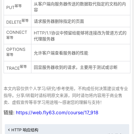
从客户端向服务器传送的数据取代指定的文档的内
幂等
PUT
容
幂等
请求服务器删除指定的页面
DELETE
CONNECT
HTTP/1.1协议中预留给能够将连接改为管道方式的
幂等
代理服务器
OPTIONS
允许客户端查看服务器的性能
幂等
幂等
回显服务器收到的请求，主要用于测试或诊断
TRACE
本文内容仅供个人学习/研究/参考使用，不构成任何决策建议或专业
指导。分享/转载时请标明原文来源，同时请勿将内容用于商业售
卖、虚假宣传等非学习用途哦～感谢您的理解与支持！
链接:
https://web.fly63.com/course/17_918
HTTP 响应结构