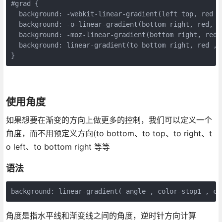
#
grad
{
background
:
-webkit-
linear-gradient
(
left
top
,
red
,
background
:
-o-
linear-gradient
(
bottom
right
,
red
,
b
background
:
-moz-
linear-gradient
(
bottom
right
,
red
,
background
:
linear-gradient
(
to
bottom
right
,
red
,
}
使用角度
如果想要在渐变的方向上做更多的控制，我们可以定义一个
角度，而不用预定义方向(to bottom、to top、to right、t
o left、to bottom right 等等
语法
background
:
linear
-
gradient
(
angle
,
color
-
stop1
,
co
角度是指水平线和渐变线之间的角度，逆时针方向计算