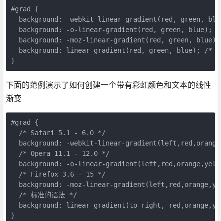
#
grad
{
background
:
-webkit-
linear-gradient
(
red
,
green
,
blu
background
:
-o-
linear-gradient
(
red
,
green
,
blue
);
/
background
:
-moz-
linear-gradient
(
red
,
green
,
blue
);
background
:
linear-gradient
(
red
,
green
,
blue
);
/* 
}
下面的范例演示了如何创建一个带有彩虹颜色和文本的线性
渐变
#
grad
{
/* Safari 5.1 - 6.0 */
background
:
-webkit-
linear-gradient
(
left
,
red
,
orange
/* Opera 11.1 - 12.0 */
background
:
-o-
linear-gradient
(
left
,
red
,
orange
,
yell
/* Firefox 3.6 - 15 */
background
:
-moz-
linear-gradient
(
left
,
red
,
orange
,
ye
/* 标准的语法 */
background
:
linear-gradient
(
to
right
,
red
,
orange
,
ye
}