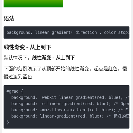
语法
background
:
linear
-
gradient
(
direction
,
color
-
stop1
,
线性渐变 - 从上到下
默认情况下，
线性渐变 - 从上到下
下面的范例演示了从顶部开始的线性渐变，起点是红色，慢
慢过渡到蓝色
#
grad
{
background
:
-webkit-
linear-gradient
(
red
,
blue
);
/* 
background
:
-o-
linear-gradient
(
red
,
blue
);
/* Opera
background
:
-moz-
linear-gradient
(
red
,
blue
);
/* Fir
background
:
linear-gradient
(
red
,
blue
);
/* 标准的语法
}