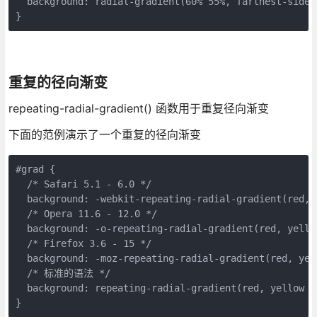
background
:
radial-gradient
(
60
%
55
%
,
farthest
-
side
,
}
重复的径向渐变
repeating-radial-gradient() 函数用于重复径向渐变
下面的范例演示了一个重复的径向渐变
#
grad
{
/* Safari 5.1 - 6.0 */
background
:
-webkit-
repeating-radial-gradient
(
red
,
/* Opera 11.6 - 12.0 */
background
:
-o-
repeating-radial-gradient
(
red
,
yello
/* Firefox 3.6 - 15 */
background
:
-moz-
repeating-radial-gradient
(
red
,
yel
/* 标准的语法 */
background
:
repeating-radial-gradient
(
red
,
yellow
1
}