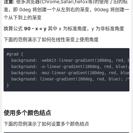
注意:
很多浏览器(Chrome,Safari,fiefox等)的使用了旧的标
准，即 0deg 将创建一个从左到右的渐变，90deg 将创建一
个从下到上的渐变
换算公式
90 - x = y
其中 x 为标准角度，y 为非标准角度
下面的范例演示了如何在线性渐变上使用角度
#
grad
{
background
:
-webkit-
linear-gradient
(
180
deg
,
red
,
bl
background
:
-o-
linear-gradient
(
180
deg
,
red
,
blue
);
background
:
-moz-
linear-gradient
(
180
deg
,
red
,
blue
)
background
:
linear-gradient
(
180
deg
,
red
,
blue
);
/*
}
使用多个颜色结点
下面的范例演示了如何设置多个颜色结点