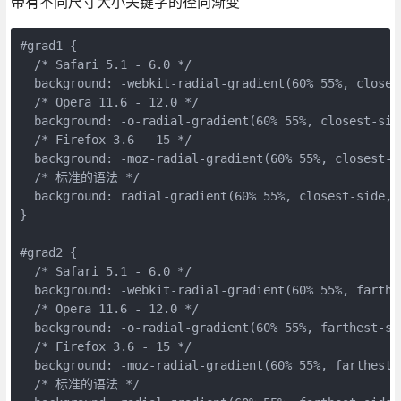
带有不同尺寸大小关键字的径向渐变
#
grad1
{
/* Safari 5.1 - 6.0 */
background
:
-webkit-
radial-gradient
(
60
%
55
%
,
closes
/* Opera 11.6 - 12.0 */
background
:
-o-
radial-gradient
(
60
%
55
%
,
closest
-
sid
/* Firefox 3.6 - 15 */
background
:
-moz-
radial-gradient
(
60
%
55
%
,
closest
-
s
/* 标准的语法 */
background
:
radial-gradient
(
60
%
55
%
,
closest
-
side
,
b
}
#
grad2
{
/* Safari 5.1 - 6.0 */
background
:
-webkit-
radial-gradient
(
60
%
55
%
,
farthe
/* Opera 11.6 - 12.0 */
background
:
-o-
radial-gradient
(
60
%
55
%
,
farthest
-
si
/* Firefox 3.6 - 15 */
background
:
-moz-
radial-gradient
(
60
%
55
%
,
farthest
-
/* 标准的语法 */