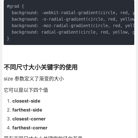
#
grad
{
background
:
-webkit-
radial-gradient
(
circle
,
red
,
ye
background
:
-o-
radial-gradient
(
circle
,
red
,
yellow
,
background
:
-moz-
radial-gradient
(
circle
,
red
,
yello
background
:
radial-gradient
(
circle
,
red
,
yellow
,
gr
}
不同尺寸大小关键字的使用
size 参数定义了渐变的大小
它可以是以下四个值
closest-side
farthest-side
closest-corner
farthest-corner