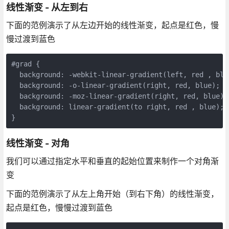
线性渐变 - 从左到右
下面的范例演示了从左边开始的线性渐变，起点是红色，慢
慢过渡到蓝色
#
grad
{
background
:
-webkit-
linear-gradient
(
left
,
red
,
blu
background
:
-o-
linear-gradient
(
right
,
red
,
blue
);
/
background
:
-moz-
linear-gradient
(
right
,
red
,
blue
);
background
:
linear-gradient
(
to
right
,
red
,
blue
);
}
线性渐变 - 对角
我们可以通过指定水平和垂直的起始位置来制作一个对角渐
变
下面的范例演示了从左上角开始（到右下角）的线性渐变，
起点是红色，慢慢过渡到蓝色