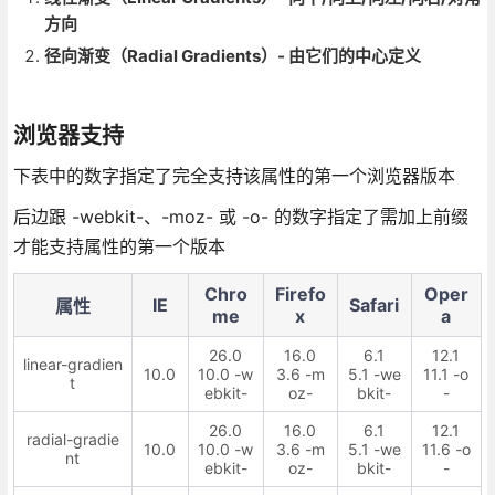
方向
径向渐变（Radial Gradients）- 由它们的中心定义
浏览器支持
下表中的数字指定了完全支持该属性的第一个浏览器版本
后边跟 -webkit-、-moz- 或 -o- 的数字指定了需加上前缀
才能支持属性的第一个版本
Chro
Firefo
Oper
IE
Safari
属性
me
x
a
26.0
16.0
6.1
12.1
linear-gradien
10.0
10.0 -w
3.6 -m
5.1 -we
11.1 -o
t
ebkit-
oz-
bkit-
-
26.0
16.0
6.1
12.1
radial-gradie
10.0
10.0 -w
3.6 -m
5.1 -we
11.6 -o
nt
ebkit-
oz-
bkit-
-