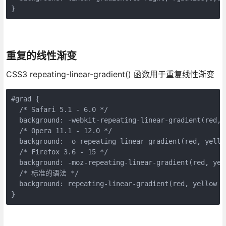
}
重复的线性渐变
CSS3 repeating-linear-gradient() 函数用于重复线性渐变
#
grad
{
/* Safari 5.1 - 6.0 */
background
:
-webkit-
repeating-linear-gradient
(
red
,
/* Opera 11.1 - 12.0 */
background
:
-o-
repeating-linear-gradient
(
red
,
yello
/* Firefox 3.6 - 15 */
background
:
-moz-
repeating-linear-gradient
(
red
,
yel
/* 标准的语法 */
background
:
repeating-linear-gradient
(
red
,
yellow
1
}