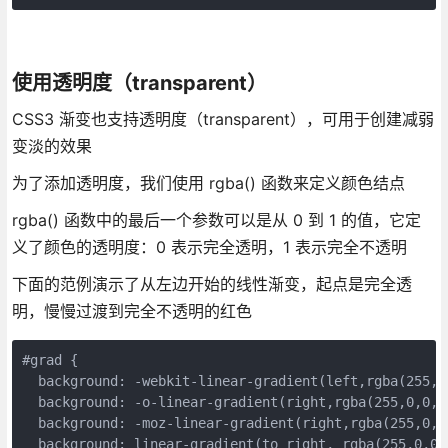
使用透明度（transparent）
CSS3 渐变也支持透明度（transparent），可用于创建减弱
变淡的效果
为了添加透明度，我们使用 rgba() 函数来定义颜色结点
rgba() 函数中的最后一个参数可以是从 0 到 1 的值，它定
义了颜色的透明度：0 表示完全透明，1 表示完全不透明
下面的范例演示了从左边开始的线性渐变，起点是完全透
明，慢慢过渡到完全不透明的红色
#
grad
{
background
:
-webkit-
linear-gradient
(
left
,
rgba
(
255
,
0
background
:
-o-
linear-gradient
(
right
,
rgba
(
255
,
0
,
0
,
0
background
:
-moz-
linear-gradient
(
right
,
rgba
(
255
,
0
,
0
background
:
linear-gradient
(
to
right
,
rgba
(
255
,
0
,
0
,