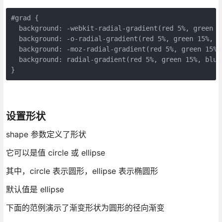
#
grad
{
background
:
-webkit-
radial-gradient
(
red
5
%
,
green
1
background
:
-o-
radial-gradient
(
red
5
%
,
green
15
%
,
b
background
:
-moz-
radial-gradient
(
red
5
%
,
green
15
%
,
background
:
radial-gradient
(
red
5
%
,
green
15
%
,
blue
}
设置形状
shape 参数定义了形状
它可以是值 circle 或 ellipse
其中，circle 表示圆形，ellipse 表示椭圆形
默认值是 ellipse
下面的范例演示了渐变形状为圆形的径向渐变