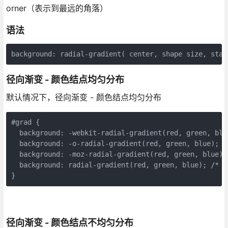
orner（表示到最远的角落）
语法
background
:
radial
-
gradient
(
center
,
shape
size
,
star
径向渐变 - 颜色结点均匀分布
默认情况下，径向渐变 - 颜色结点均匀分布
#
grad
{
background
:
-webkit-
radial-gradient
(
red
,
green
,
blu
background
:
-o-
radial-gradient
(
red
,
green
,
blue
);
/
background
:
-moz-
radial-gradient
(
red
,
green
,
blue
);
background
:
radial-gradient
(
red
,
green
,
blue
);
/* 
}
径向渐变 - 颜色结点不均匀分布