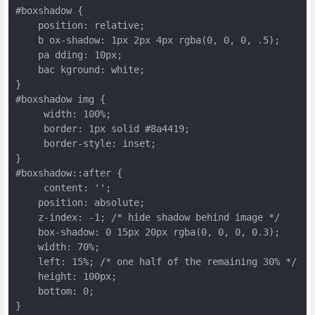
#boxshadow {

    position: relative;

    b ox-shadow: 1px 2px 4px rgba(0, 0, 0, .5);

    pa dding: 10px;

    bac kground: white;

} 

#boxshadow img {

     width: 100%;

     border: 1px solid #8a4419;

     border-style: inset;

} 

#boxshadow::after {

     content: '';

    position: absolute;

    z-index: -1; /* hide shadow behind image */

    box-shadow: 0 15px 20px rgba(0, 0, 0, 0.3); 

    width: 70%; 

    left: 15%; /* one half of the remaining 30% */

    height: 100px;

    bottom: 0;
