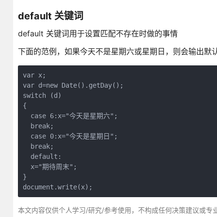
default 关键词
default 关键词用于设置匹配不存在时做的事情
下面的范例，如果今天不是星期六或星期日，则会输出默
var x;

var d=new Date().getDay();

switch (d)

{

  case 6:x="今天是星期六";

  break;

  case 0:x="今天是星期日";

  break;

  default:

  x="期待周末";

}

document.write(x);
本文内容仅供个人学习/研究/参考使用，不构成任何决策建议或专