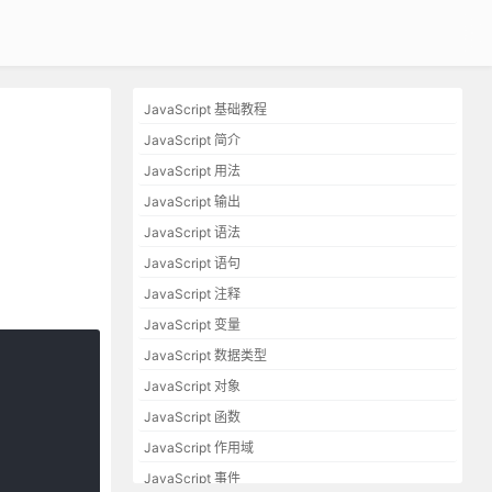
JavaScript 基础教程
JavaScript 简介
JavaScript 用法
JavaScript 输出
JavaScript 语法
JavaScript 语句
JavaScript 注释
JavaScript 变量
JavaScript 数据类型
JavaScript 对象
JavaScript 函数
JavaScript 作用域
JavaScript 事件