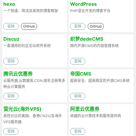
hexo
WordPress
一个快速、简洁且高效的博客框架
PHP语言开发的博客平台
官网
GitHub
官网
GitHub
Discuz
织梦dedeCMS
一套通用的社区论坛软件系统
国内开源CMS的内容管理系统
官网
官网
腾讯云优惠券
帝国CMS
云服务器,云数据库,CDN,域名注册等多
超高安全、超高稳定的开源CMS系统
种云计算服务
官网
官网
萤光云(海外VPS)
阿里云优惠券
高性价比的美国、香港CN2以及海外
卓越的云计算技术和服务提供商
VPS服务器
官网
官网