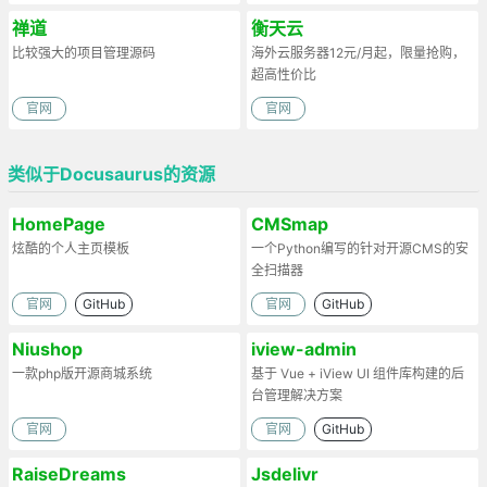
禅道
衡天云
比较强大的项目管理源码
海外云服务器12元/月起，限量抢购，
超高性价比
官网
官网
类似于Docusaurus的资源
HomePage
CMSmap
炫酷的个人主页模板
一个Python编写的针对开源CMS的安
全扫描器
官网
GitHub
官网
GitHub
Niushop
iview-admin
一款php版开源商城系统
基于 Vue + iView UI 组件库构建的后
台管理解决方案
官网
官网
GitHub
RaiseDreams
Jsdelivr