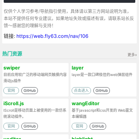
仅供个人学习参考/导航指引使用，具体请以第三方网站说明为准，
本站不提供任何专业建议。如果地址失效或描述有误，请联系站长反
馈～感谢您的理解与支持！
链接:
https://web.fly63.com/nav/106
热门资源
更多»
swiper
layer
目前应用较广泛的移动端网页触摸内容
layer是一款口碑极佳的web弹层组件
滑动js插件
官网
GitHub
点击进入
GitHub
iScroll.js
wangEditor
IScroll是移动页面上被使用的一款仿系
基于javascript和css开发的 Web富文
统滚动插件。
本编辑器
官网
GitHub
官网
GitHub