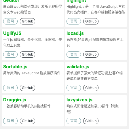
ueditor
highlight
由百度web前端研发部开发所见即所得
Highlight.js 是一个用 JavaScript 写的
富文本web编辑器
代码高亮插件，在客户端和服务端都能
工作。
官网
GitHub
官网
GitHub
UglifyJS
lozad.js
一个js 解释器、最小化器、压缩器、美
高性能,轻量级,可配置的懒加载图片工
化器工具集
具
官网
GitHub
官网
GitHub
Sortable.js
validate.js
简单灵活的 JavaScript 拖放排序插件
表单提供了强大的验证功能,让客户端
表单验证变得更简单
官网
GitHub
官网
GitHub
Draggin.js
lazysizes.js
一款兼容移动手机的js拖拽插件
响应式图像延迟加载JS插件【懒加
载】
官网
GitHub
官网
GitHub