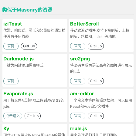
类似于Masonry的资源
iziToast
BetterScroll
优雅、响应式、灵活和轻量级的通知插
移动端滚动插件,支持下拉刷新，上拉
件没有任何依赖
刷新，轮播图，slider等功能
官网
GitHub
官网
GitHub
Darkmode.js
src2png
一键为网站添加黑暗模式
将源码生成为语法高亮的图片进行展示
的js库
官网
官网
GitHub
Evaporate.js
am-editor
用于将文件从浏览器上传到AWS S3的
一个富文本协同编辑器框架，可以使用
js库
React和Vue自定义插件
点击进入
GitHub
官网
GitHub
Ky
rrule.js
现代HTTP请求的Axios和Fetch的最佳
用来处理递归规则日历日期的