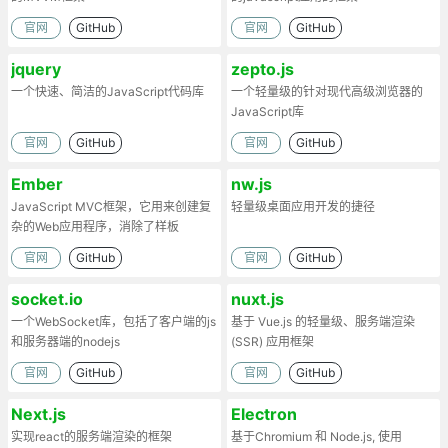
官网
GitHub
官网
GitHub
jquery
zepto.js
一个快速、简洁的JavaScript代码库
一个轻量级的针对现代高级浏览器的
JavaScript库
官网
GitHub
官网
GitHub
Ember
nw.js
JavaScript MVC框架，它用来创建复
轻量级桌面应用开发的捷径
杂的Web应用程序，消除了样板
官网
GitHub
官网
GitHub
socket.io
nuxt.js
一个WebSocket库，包括了客户端的js
基于 Vue.js 的轻量级、服务端渲染
和服务器端的nodejs
(SSR) 应用框架
官网
GitHub
官网
GitHub
Next.js
Electron
实现react的服务端渲染的框架
基于Chromium 和 Node.js, 使用