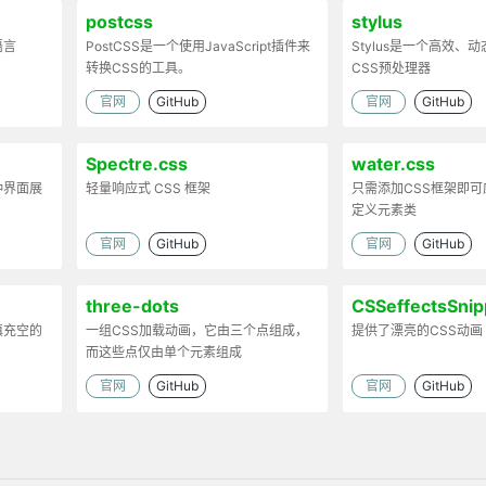
postcss
stylus
语言
PostCSS是一个使用JavaScript插件来
Stylus是一个高效、
转换CSS的工具。
CSS预处理器
官网
GitHub
官网
GitHub
Spectre.css
water.css
种界面展
轻量响应式 CSS 框架
只需添加CSS框架即
定义元素类
官网
GitHub
官网
GitHub
three-dots
CSSeffectsSnip
填充空的
一组CSS加载动画，它由三个点组成，
提供了漂亮的CSS动画
而这些点仅由单个元素组成
官网
GitHub
官网
GitHub