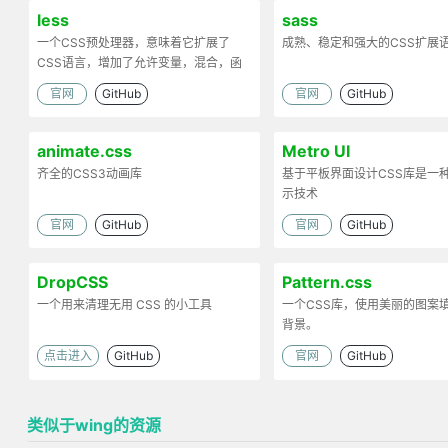
less
sass
一个CSS预处理器，意味着它扩展了
成熟、稳定和强大的CSS扩展
CSS语言，增加了允许变量，混合，函
数和许多其他技术的功能
官网
GitHub
官网
GitHub
animate.css
Metro UI
齐全的CSS3动画库
基于平板界面设计CSS库是一
示技术
官网
GitHub
官网
GitHub
DropCSS
Pattern.css
一个用来清理无用 CSS 的小工具
一个CSS库，使用美丽的图案
背景。
点击进入
GitHub
官网
GitHub
类似于wing的资源