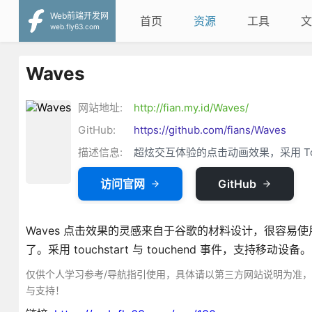
Web前端开发网
首页
资源
工具
文
web.fly63.com
Waves
网站地址:
http://fian.my.id/Waves/
GitHub:
https://github.com/fians/Waves
描述信息:
超炫交互体验的点击动画效果，采用 Touch
访问官网
GitHub
Waves 点击效果的灵感来自于谷歌的材料设计，很容易使用。只需要引
了。采用 touchstart 与 touchend 事件，支持移动设备
仅供个人学习参考/导航指引使用，具体请以第三方网站说明为准
与支持！