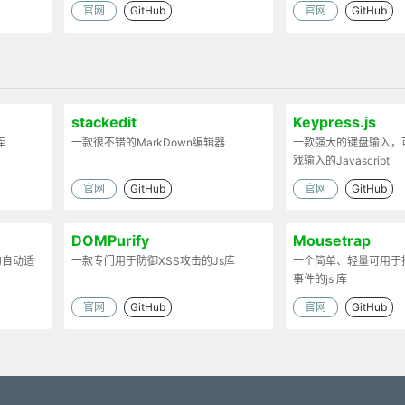
官网
GitHub
官网
GitHub
stackedit
Keypress.js
库
一款很不错的MarkDown编辑器
一款强大的键盘输入，
戏输入的Javascript
官网
GitHub
官网
GitHub
DOMPurify
Mousetrap
的自动适
一款专门用于防御XSS攻击的Js库
一个简单、轻量可用于
事件的js 库
官网
GitHub
官网
GitHub