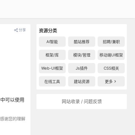
分享
资源分类
AI智能
酷站推荐
招聘/兼职
框架/库
模块/管理
移动端UI框架
Web-UI框架
Js插件
CSS相关
在线工具
建站资源
更多
文件中可以使用
网站收录 / 问题反馈
～感谢您的理解